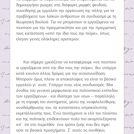
δημιουργήσει ρωγμές στις διάφορες μορφές ψευδούς
συνείδησης με εργαλείο την οργάνωση της πάλης για τα
προβλήματα των λαϊκών ανθρώπων σε συνδυασμό με τη
θεωρητική δουλειά. Για να μπορέσουν οι εργαζόμενοι να
πειστούν για την πραγματικότητα και για την πραγματική
τους κατάσταση «από την ίδια τους την πείρα», όπως
έλεγαν γενιές ολόκληρες αριστερών.
Και σήμερα χρειάζεται να καταφέρουμε «να πειστούν
οι εργαζόμενοι από την ίδια τους την πείρα», δεν υπάρχει
κατά κανόνα άλλος δρόμος για την αυτοσυνείδηση.
Μπορούν όμως πλέον οι αποκαλύψεις να είναι το βασικό
εργαλείο γι΄ αυτό; Υπάρχει ένας νέος συνδυασμός: Μια
άνοδος του γενικού μορφωτικού και πολιτιστικού επίπεδου
των εργαζόμενων - και ιδιαίτερα των νέων – παράλληλη
με τη στροφή του συστήματος, μέσω της νεοφιλελεύθερης
αναδιάρθρωσης του, σε καταστάσεις απροκάλυπτης
εκμετάλλευσης τους. Ενώ ταυτόχρονα οι ελίτ του πλούτου
και της πολιτικής επιδεικνύουν πολύ πιο ακομπλεξάριστα
απ’ ότι στο παρελθόν ένα τρόπο ζωής που δεν τηρεί
ούτε τα βασικά προσχήματα. Σ΄ αυτές τις συνθήκες