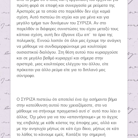
πρώτη φορά σε επαφή και συνεργασία με ρεύματα της
Αριστεράς με τα οποία στο παρελθόν δεν είχε καμιά
σχέση. Αυτό πιστεύω ότι ισχύει και για μένα και για
μεγάλο τμήμα των δυνάμεων του ΣΥΡΙΖΑ. Αν στο
παρελθόν οι διάφορες συνιστώσες του είχαν μεταξύ τους
κάποια σχέση, αυτή δεν έβγαινε έξω απ’ τα όρια της
πολεμικής. Εννοώ λοιπόν ότι όλοι μας έχουμε την ανάγκη
να μάθουμε να συνδιαμορφώνουμε μια κουλτούρα
ουσιαστικού διαλόγου. Στη θέση αυτού που κυριαρχούσε
και σε μεγάλο βαθμό κυριαρχεί και σήμερα στην
αριστερά, μιας κουλτούρας ελέγχου του άλλου, είτε
πρόκειται για άλλο ρεύμα είτε για το διπλανό μας
σύντροφο.
Ο ΣΥΡΙΖΑ πιστεύω ότι αποτελεί ένα όχι ασήμαντο βήμα
στην κατεύθυνση αυτού που χρειαζόμαστε, στο να
μάθουμε να στήνουμε πραγματικό αυτί σ΄ αυτό που λέει ο
άλλος. Όχι μόνο για να του «απαντήσουμε» με το άγχος
της επιβολής με κάθε κόστος της άποψης μας, αλλά και
με την ανησυχία μήπως σε κάτι έχει δίκιο, μήπως σε κάτι
το λάθος το κάνουμε εμείς. Κοιτάξτε την σημερινή