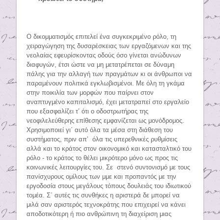
O
δικομματισμός επιτελεί ένα συγκεκριμένο ρόλο, τη
χειραγώγηση της δυσαρέσκειας των εργαζόμενων και της
νεολαίας εφευρίσκοντας οδούς όσο γίνεται ανώδυνων
διαφυγών, έτσι ώστε να μη μετατρέπεται σε δύναμη
πάλης για την αλλαγή των πραγμάτων κι οι άνθρωποι να
παραμένουν πολιτικά εγκλωβισμένοι. Με όλη τη γκάμα
στην ποικιλία των μορφών που παίρνει στον
αναπτυγμένο καπιταλισμό, έχει μετατραπεί στο εργαλείο
που εξασφαλίζει τ’ ότι ο οδοστρωτήρας της
νεοφιλελεύθερης επίθεσης εμφανίζεται ως μονόδρομος.
Χρησιμοποιεί γι΄ αυτό όλα τα μέσα στη διάθεση του
συστήματος, πριν απ’ όλα τις υπερεθνικές ρυθμίσεις
αλλά και το κράτος στον οικονομικό και κατασταλτικό του
ρόλο - το κράτος το θέλει μικρότερο μόνο ως προς τις
κοινωνικές λειτουργίες του. Σε στενό συντονισμό με τους
πανίσχυρους ομίλους των μμε και προπαντός με την
εργοδοσία στους μεγάλους τόπους δουλειάς του ιδιωτικού
τομέα. Σ΄ αυτές τις συνθήκες η αριστερά δε μπορεί να
μιλά σαν αριστερός τεχνοκράτης που επιχειρεί να κάνει
αποδοτικότερη ή πιο ανθρώπινη τη διαχείριση μιας