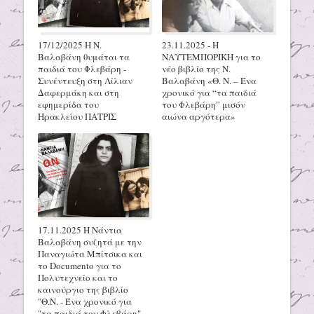
17/12/2025 H N.
23.11.2025 - Η
Βαλαβάνη θυμάται τα
ΝΑΥΤΕΜΠΟΡΙΚΗ για το
παιδιά του Φλεβάρη -
νέο βιβλίο της Ν.
Συνέντευξη στη Λίλιαν
Βαλαβάνη «Θ. Ν. – Ένα
Δαφερμάκη και στη
χρονικό για “τα παιδιά
εφημερίδα του
του Φλεβάρη” μισόν
Ηρακλείου ΠΑΤΡΙΣ
αιώνα αργότερα»
17.11.2025 Η Νάντια
Βαλαβάνη συζητά με την
Παναγιώτα Μπίτσικα και
το Documento για το
Πολυτεχνείο και το
καινούργιο της βιβλίο
"Θ.Ν. - Ένα χρονικό για
"τα παιδιά του Φλεβάρη"