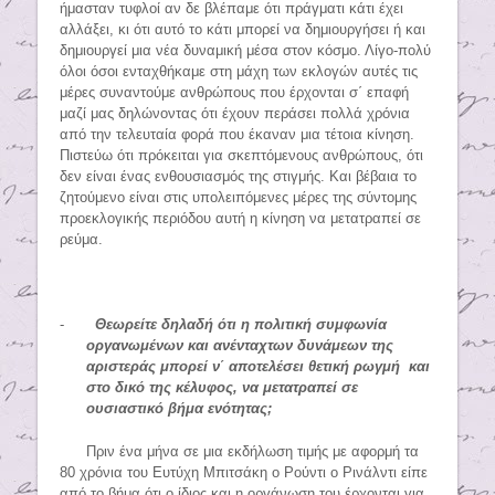
ήμασταν τυφλοί αν δε βλέπαμε ότι πράγματι κάτι έχει
αλλάξει, κι ότι αυτό το κάτι μπορεί να δημιουργήσει ή και
δημιουργεί μια νέα δυναμική μέσα στον κόσμο. Λίγο-πολύ
όλοι όσοι ενταχθήκαμε στη μάχη των εκλογών αυτές τις
μέρες συναντούμε ανθρώπους που έρχονται σ΄ επαφή
μαζί μας δηλώνοντας ότι έχουν περάσει πολλά χρόνια
από την τελευταία φορά που έκαναν μια τέτοια κίνηση.
Πιστεύω ότι πρόκειται για σκεπτόμενους ανθρώπους, ότι
δεν είναι ένας ενθουσιασμός της στιγμής. Και βέβαια τo
ζητούμενο είναι στις υπολειπόμενες μέρες της σύντομης
προεκλογικής περιόδου αυτή η κίνηση να μετατραπεί σε
ρεύμα.
-
Θεωρείτε δηλαδή ότι η πολιτική συμφωνία
οργανωμένων και ανένταχτων δυνάμεων της
αριστεράς μπορεί ν΄ αποτελέσει θετική ρωγμή
και
στο δικό της κέλυφος, να μετατραπεί σε
ουσιαστικό βήμα ενότητας;
Πριν ένα μήνα σε μια εκδήλωση τιμής με αφορμή τα
80 χρόνια του Ευτύχη Μπιτσάκη ο Ρούντι ο Ρινάλντι είπε
από το βήμα ότι ο ίδιος και η οργάνωση του έρχονται για