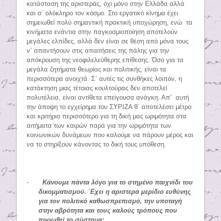
κατάσταση της αριστεράς, όχι μόνο στην Ελλάδα αλλά
και σ΄ ολόκληρο τον κόσμο. Στο εργατικό κίνημα έχει
σημειωθεί πολύ σημαντική πρακτική υποχώρηση, ενώ τα
κινήματα ενάντια στην παγκοσμιοποίηση αποτελούν
μεγάλες ελπίδες, αλλά δεν είναι σε θέση από μόνα τους
ν΄ απαντήσουν στις απαιτήσεις της πάλης για την
απόκρουση της νεοφιλελεύθερης επίθεσης. Όσο για τα
μεγάλα ζητήματα θεωρίας και πολιτικής, είναι τα
περισσότερα ανοιχτά. Σ΄ αυτές τις συνθήκες λοιπόν, η
κατάκτηση μιας τέτοιας κουλτούρας δεν αποτελεί
πολυτέλεια, είναι αντίθετα επείγουσα ανάγκη. Απ’ αυτή
την άποψη το εγχείρημα του ΣΥΡΙΖΑ θ΄ αποτελέσει μέτρο
και κριτήριο περισσότερο για τη δική μας ωριμότητα στα
αιτήματα των καιρών παρά για την ωριμότητα των
κοινωνικών δυνάμεων που καλούμε να πάρουν μέρος και
να το στηρίξουν κάνοντας το δική τους υπόθεση.
-
Κάνουμε πάντα λόγο για το στημένο παιχνίδι του
δικομματισμού. ΄Εχει η αριστερά μερίδιο ευθύνης
για τον πολιτικό καθωσπρεπισμό, την υποταγή
στην αβρότητα και τους καλούς τρόπους που
προωθεί το σύστημα;