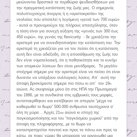
μειώνονται δραστικά τα περιθώρια ψευδαισθήσεων για
την πραγματική κατάσταση της ζωής μας. Ο σημερινός
πολυπτυχιούχος άνεργος ή η «αριστοκρατία» της
νεολαίας που αποτελεί η λεγόμενη «γενιά των 700 ευρώ»
- αυτοί οι προνομιούχοι της πλήρους απασχόλησης, όταν
η τάση είναι για συνεχή αύξηση της «γενιάς των 300 έως
450 ευρώ», της γενιάς της
flexicurity
- δε χρειάζεται την
αριστερά για να συνειδητοποιήσει την κατάσταση του. Την
αριστερά τη χρειάζεται για να τον πείσει ότι η κατάσταση
αυτή δεν είναι αδιέξοδη, ότι η αποσάθρωση της ζωής του
δεν είναι νομοτελειακή, ότι η παθητικότητα και το κυνήγι
των ατομικών λύσεων δεν είναι μονόδρομος. Το μεγάλο
στοίχημα σήμερα για την αριστερά είναι να πείσει ότι είναι
δυνατόν να υπάρξουν συλλογικές λύσεις. Απ’ αυτή την
άποψη βρισκόμαστε σήμερα πιο πίσω κι απ’ τον 19
ο
αιώνα. Ας σκεφτούμε μόνο ότι στις ΗΠΑ την Πρωτομαγιά
του 1886, με τα συνδικάτα στις εμβρυικές τους μορφές,
ανταποκρίθηκαν και κατέβηκαν σε απεργία “μέχρι να
καθιερωθεί το 8ωρο” 500.000 άνθρωποι ταυτόχρονα σ΄
όλη τη χώρα… Αρχές 21
αιώνα κι εποχή της
ου
παγκοσμιοποίησης και του “παγκόσμιου χωριού” από την
άποψη της πληροφόρησης, με το 8ωρο να
καταστρατηγείται παντού και προς τα πάνω και προς τα
κάτω, σε ποιες χώρες θα μπορούσε να οργανωθεί μια