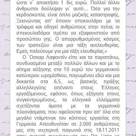
ώστε ν΄ αποκτήσει 1 δις ευρώ. Πολλοί άλλοι
άνθρωποι δούλεψαν γι΄ αυτό… Όσο για την
κερδοσκοπία, είναι όπλο μαζικής καταστροφής.
Ξεκινώντας απ’ όποιον σπεκουλάρει με τα
τρόφιμα και οδηγεί ανθρώπους στην πείνα, οι
σπεκουλαδόροι πρέπει να εξαφανιστούν από
προσώπου γης. Ο απορρυθμισμένος κόσμος
των τραπεζών είναι μια τάξη ανελευθερίας.
Εμείς παλεύουμε για μια τάξη ελευθερίας.»
Ο ΄Οσκαρ Λαφοντέν είπε και τα παραπάνω,
συνδυασμένα μεταξύ πολλών άλλων και με το
αίτημα αύξησης στα 10 ευρώ του γερμανικού
κατώτερου ωρομίσθιου, παγωμένου εδώ και μια
δεκαετία στα 6,5, ως βασικής πράξης
αλληλλεγγύης απέναντι στους Έλληνες
εργαζόμενους, εφόσον, όπως εξήγησε στους
συγκεντρωμένους, τα ελληνικά ελλείμματα
σχετίζονται άμεσα με τα γερμανικά
πλεονάσματα, που οφείλονται πριν απ’ όλα στο
μεγάλο ντάμπινγκ του κόστους εργασίας στη
Γερμανία. Απευθυνόταν σε 2.000 ανθρώπους
μες στη νυχτερινή παγωνιά στις 18.11.2011