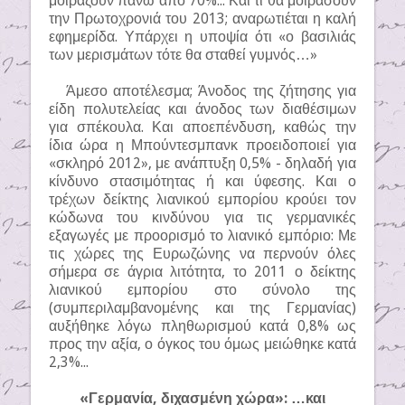
μοιράζουν πάνω από 70%... Και τι θα μοιράσουν
την Πρωτοχρονιά του 2013; αναρωτιέται η καλή
εφημερίδα. Υπάρχει η υποψία ότι «ο βασιλιάς
των μερισμάτων τότε θα σταθεί γυμνός…»
Άμεσο αποτέλεσμα; Άνοδος της ζήτησης για
είδη πολυτελείας και άνοδος των διαθέσιμων
για σπέκουλα. Και αποεπένδυση, καθώς την
ίδια ώρα η Μπούντεσμπανκ προειδοποιεί για
«σκληρό 2012», με ανάπτυξη 0,5% - δηλαδή για
κίνδυνο στασιμότητας ή και ύφεσης. Και ο
τρέχων δείκτης λιανικού εμπορίου κρούει τον
κώδωνα του κινδύνου για τις γερμανικές
εξαγωγές με προορισμό το λιανικό εμπόριο: Με
τις χώρες της Ευρωζώνης να περνούν όλες
σήμερα σε άγρια λιτότητα, το 2011 ο δείκτης
λιανικού εμπορίου στο σύνολο της
(συμπεριλαμβανομένης και της Γερμανίας)
αυξήθηκε λόγω πληθωρισμού κατά 0,8% ως
προς την αξία, ο όγκος του όμως μειώθηκε κατά
2,3%...
«Γερμανία, διχασμένη χώρα»: …και