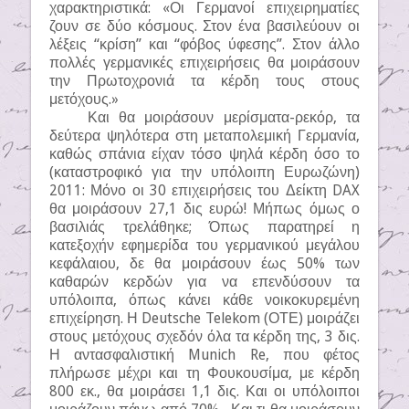
χαρακτηριστικά: «Οι Γερμανοί επιχειρηματίες
ζουν σε δύο κόσμους. Στον ένα βασιλεύουν οι
λέξεις “κρίση” και “φόβος ύφεσης”. Στον άλλο
πολλές γερμανικές επιχειρήσεις θα μοιράσουν
την Πρωτοχρονιά τα κέρδη τους στους
μετόχους.»
Και θα μοιράσουν μερίσματα-ρεκόρ, τα
δεύτερα ψηλότερα στη μεταπολεμική Γερμανία,
καθώς σπάνια είχαν τόσο ψηλά κέρδη όσο το
(καταστροφικό για την υπόλοιπη Ευρωζώνη)
2011: Μόνο οι 30 επιχειρήσεις του Δείκτη DAX
θα μοιράσουν 27,1 δις ευρώ! Μήπως όμως ο
βασιλιάς τρελάθηκε; Όπως παρατηρεί η
κατεξοχήν εφημερίδα του γερμανικού μεγάλου
κεφάλαιου, δε θα μοιράσουν έως 50% των
καθαρών κερδών για να επενδύσουν τα
υπόλοιπα, όπως κάνει κάθε νοικοκυρεμένη
επιχείρηση. Η Deutsche Telekom (ΟΤΕ) μοιράζει
στους μετόχους σχεδόν όλα τα κέρδη της, 3 δις.
Η αντασφαλιστική Munich Re, που φέτος
πλήρωσε μέχρι και τη Φουκουσίμα, με κέρδη
800 εκ., θα μοιράσει 1,1 δις. Και οι υπόλοιποι