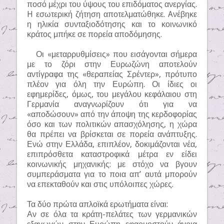
ποσό μέχρι του ύψους του επιδόματος ανεργίας.
H εσωτερική ζήτηση αποτελματώθηκε. Aνέβηκε
η ηλικία συνταξιοδότησης και το κοινωνικό
κράτος μπήκε σε πορεία αποδόμησης.
Οι «μεταρρυθμίσεις» που εισάγονται σήμερα
με το ζόρι στην Ευρωζώνη αποτελούν
αντίγραφα της «θεραπείας Σρέντερ», πρότυπο
πλέον για όλη την Ευρώπη. Οι ίδιες οι
εφημερίδες, όμως, του μεγάλου κεφάλαιου στη
Γερμανία αναγνωρίζουν ότι για να
«αποδώσουν» από την άποψη της κερδοφορίας
όσο και των πολιτικών απασχόλησης, η χώρα
θα πρέπει να βρίσκεται σε πορεία ανάπτυξης.
Ενώ στην Ελλάδα, επιπλέον, δοκιμάζονται νέα,
επιπρόσθετα καταστροφικά μέτρα εν είδει
κοινωνικής μηχανικής: με στόχο να βγουν
συμπεράσματα για το ποια απ’ αυτά μπορούν
να επεκταθούν και στις υπόλοιπες χώρες.
Τα δύο πρώτα απλοϊκά ερωτήματα είναι:
Αν σε όλα τα κράτη-πελάτες των γερμανικών