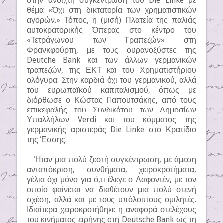
στην ανοιχτή συγκέντρωση του Die Linke με
θέμα «Όχι στη δικτατορία των χρηματιστικών
αγορών.» Τόπος, η (μισή) Πλατεία της παλιάς
αυτοκρατορικής Όπερας στο κέντρο του
«Τετράγωνου των Τραπεζών» στη
Φρανκφούρτη, με τους ουρανοξύστες της
Deutche Bank και των άλλων γερμανικών
τραπεζών, της ΕΚΤ και του Χρηματιστήριου
ολόγυρα: Στην καρδιά όχι του γερμανικού, αλλά
του ευρωπαϊκού καπιταλισμού, όπως με
διόρθωσε ο Κώστας Παπουτσάκης, από τους
επικεφαλής του Συνδικάτου των Δημοσίων
Υπαλλήλων Verdi και του κόμματος της
γερμανικής αριστεράς Die Linke στο Κρατίδιο
της Έσσης.
Ήταν μια πολύ ζεστή συγκέντρωση, με άμεση
ανταπόκριση, συνθήματα, χειροκροτήματα,
γέλια όχι μόνο για ό,τι έλεγε ο Λαφοντέν, με τον
οποίο φαίνεται να διαθέτουν μια πολύ στενή
σχέση, αλλά και με τους υπόλοιπους ομιλητές.
Ιδιαίτερα χειροκροτήθηκε η αναφορά στελέχους
του κινήματος ειρήνης στη Deutsche Bank ως τη