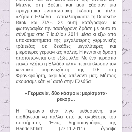
Μπεντς στη Βρέμη, και μου χάρισαν μια
πραγματικά εντυπωσιακή έκδοση με τίτλο:
«Ζήτω η Ελλάδα – Απαλλοτριώστε τη Deutsche
Bank και ΣΙΑ». Σε αυτή κατέγραφαν με
φωτογραφίες την ταυτόχρονη δράση με αυτό το
σύνθημα στις 7 Ιουλίου 2011 μέσα κι έξω από
υποκαταστήματα της μεγαλύτερης γερμανικής
τράπεζας σε δεκάδες μεγαλύτερες και
μικρότερες γερμανικές πόλεις. Η κεντρική δράση
αποτυπώνεται στο εξώφυλλο: Με ένα τεράστιο
πανώ «Ζήτω η Ελλάδα κλπ» περικύκλωσαν τον
κεντρικό ουρανοξύστη της D.B. στη
Φρανκφούρτη, ακριβώς απέναντι μας. Μήπως
ακούσαμε κάτι γι΄ αυτό στην Ελλάδα;
«Γερμανία, δύο κόσμοι»: μερίσματα-
ρεκόρ…
Η Γερμανία είναι λίγο μεθυσμένη, την
αισθάνεσαι να πάλλει υπό τις αντιθέσεις του
συστήματος. Ένας δημοσιογράφος της
Handelsblatt (22.11.2011) έγραψε