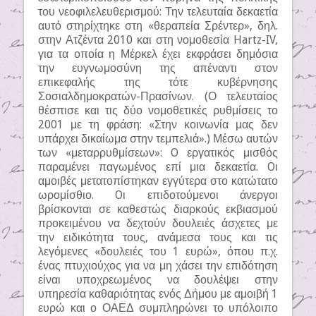
του νεοφιλελευθερισμού: Την τελευταία δεκαετία
αυτό στηρίχτηκε στη «θεραπεία Σρέντερ», δηλ.
στην Ατζέντα 2010 και στη νομοθεσία Hartz-IV,
για τα οποία η Μέρκελ έχει εκφράσει δημόσια
την ευγνωμοσύνη της απέναντι στον
επικεφαλής της τότε κυβέρνησης
Σοσιαλδημοκρατών-Πρασίνων. (Ο τελευταίος
θέσπισε και τις δύο νομοθετικές ρυθμίσεις το
2001 με τη φράση: «Στην κοινωνία μας δεν
υπάρχει δικαίωμα στην τεμπελιά».) Μέσω αυτών
των «μεταρρυθμίσεων»: O εργατικός μισθός
παραμένει παγωμένος επί μια δεκαετία. Oι
αμοιβές μετατοπίστηκαν εγγύτερα στο κατώτατο
ωρομίσθιο. Oι επιδοτούμενοι άνεργοι
βρίσκονται σε καθεστώς διαρκούς εκβιασμού
προκειμένου να δεχτούν δουλειές άσχετες με
την ειδικότητα τους, ανάμεσα τους και τις
λεγόμενες «δουλειές του 1 ευρώ», όπου π.χ.
ένας πτυχιούχος για να μη χάσει την επιδότηση
είναι υποχρεωμένος να δουλέψει στην
υπηρεσία καθαριότητας ενός Δήμου με αμοιβή 1
ευρώ και ο ΟΑΕΔ συμπληρώνει το υπόλοιπο