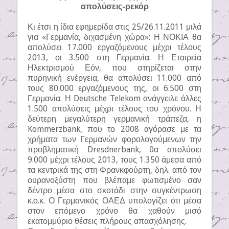
απολύσεις-ρεκόρ
Κι έτσι η ίδια εφημερίδα στις 25/26.11.2011 μιλά
για «Γερμανία, διχασμένη χώρα»: Η ΝΟΚΙΑ θα
απολύσει 17.000 εργαζόμενους μέχρι τέλους
2013, οι 3.500 στη Γερμανία. Η Εταιρεία
Ηλεκτρισμού Εόν, που στηρίζεται στην
πυρηνική ενέργεια, θα απολύσει 11.000 από
τους 80.000 εργαζόμενους της, οι 6.500 στη
Γερμανία. Η Deutsche Telekom ανάγγειλε άλλες
1.500 απολύσεις μέχρι τέλους του χρόνου. Η
δεύτερη μεγαλύτερη γερμανική τράπεζα, η
Kommerzbank, που το 2008 αγόρασε με τα
χρήματα των Γερμανών φορολογούμενων την
προβληματική Dresdnerbank, θα απολύσει
9.000 μέχρι τέλους 2013, τους 1.350 άμεσα από
τα κεντρικά της στη Φρανκφούρτη, δηλ. από τον
ουρανοξύστη που βλέπαμε φωτισμένο σαν
δέντρο μέσα στο σκοτάδι στην συγκέντρωση
κ.ο.κ. Ο Γερμανικός ΟΑΕΔ υπολογίζει ότι μέσα
στον επόμενο χρόνο θα χαθούν μισό
εκατομμύριο θέσεις πλήρους απασχόλησης.