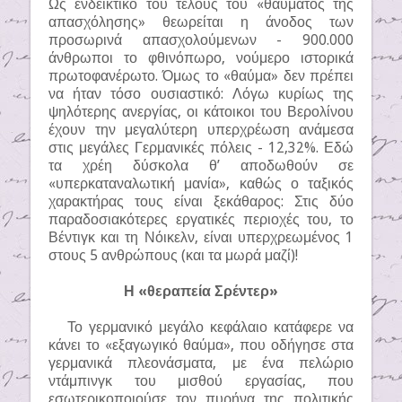
Ως ενδεικτικό του τέλους του «θαύματος της
απασχόλησης» θεωρείται η άνοδος των
προσωρινά απασχολούμενων - 900.000
άνθρωποι το φθινόπωρο, νούμερο ιστορικά
πρωτοφανέρωτο. Όμως το «θαύμα» δεν πρέπει
να ήταν τόσο ουσιαστικό: Λόγω κυρίως της
ψηλότερης ανεργίας, οι κάτοικοι του Βερολίνου
έχουν την μεγαλύτερη υπερχρέωση ανάμεσα
στις μεγάλες Γερμανικές πόλεις - 12,32%. Εδώ
τα χρέη δύσκολα θ’ αποδωθούν σε
«υπερκαταναλωτική μανία», καθώς ο ταξικός
χαρακτήρας τους είναι ξεκάθαρος: Στις δύο
παραδοσιακότερες εργατικές περιοχές του, το
Βέντιγκ και τη Νόικελν, είναι υπερχρεωμένος 1
στους 5 ανθρώπους (και τα μωρά μαζί)!
Η «θεραπεία Σρέντερ»
Το γερμανικό μεγάλο κεφάλαιο κατάφερε να
κάνει το «εξαγωγικό θαύμα», που οδήγησε στα
γερμανικά πλεονάσματα, με ένα πελώριο
ντάμπινγκ του μισθού εργασίας, που
εσωτερικοποιούσε τον πυρήνα της πολιτικής