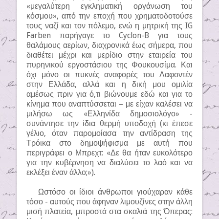
«μεγαλύτερη εγκληματική οργάνωση του
κόσμου», από την εποχή που χρηματοδοτούσε
τους ναζί και τον πόλεμο, ενώ η μητρική της IG
Farben παρήγαγε το Cyclon-B για τους
θαλάμους αερίων, διαχρονικά έως σήμερα, που
διαθέτει μέχρι και μερίδιο στην εταιρεία του
πυρηνικού εργοστάσιου της Φουκουσίμα. Και
όχι μόνο οι πυκνές αναφορές του Λαφοντέν
στην Ελλάδα, αλλά και η δική μου ομιλία
αμέσως πριν για ό,τι βιώνουμε εδώ και για το
κίνημα που αναπτύσσεται – με είχαν καλέσει να
μιλήσω ως «Ελληνίδα δημοσιολόγο» -
συνάντησε την ίδια θερμή υποδοχή (κι έπεσε
γέλιο, όταν παρομοίασα την αντίδραση της
Τρόικα στο δημοψήφισμα με αυτή που
περιγράφει ο Μπρεχτ: «Δε θα ήταν ευκολότερο
για την κυβέρνηση να διαλύσει το λαό και να
εκλέξει έναν άλλο;»).
Ωστόσο οι ίδιοι άνθρωποι γιούχαραν κάθε
τόσο - αυτούς που άφηναν λιμουζίνες στην άλλη
μισή πλατεία, μπροστά στα σκαλιά της Όπερας: