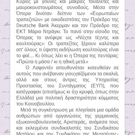
Κυρίες με γούνες και μακριές τουαλέτες και
μαυροκουστουμάτους συνοδούς. Μέσα στην
Όπερα δινόταν δείπνο των «Ευρωπαίων
τραπεζιτών» με οικοδεσπότες τον Πρόεδρο της
Deutsche Bank Άκερμαν και τον Πρόεδρο της
ΕΚΤ Μάριο Ντράγκι. Το πανό στην είσοδο της
Όπερας το ανέφερε ως «Νύχτα τέχνης και
κουλτούρας»: Οι τραπεζίτες ξέρουν καλύτερα
απ’ όλους τι ύψιστη εκδήλωση κουλτούρας είναι
το φαί… Κι όπως λέει κι η Όπερα της πεντάρας:
«Πρώτα η μάσα / κι η ηθική μετά.»
Ο Λαφοντέν απευθυνόταν κατευθείαν σε
αυτούς που ανέβαιναν γιουχαϊζόμενοι τα σκαλιά,
αλλά και στους άντρες της Υπηρεσίας
Προστασίας του Συντάγματος (ΕΥΠ), που
κατέγραφαν (επισήμως κι όχι κρυφά, όπως στην
Ελλάδα) μια πολιτική δραστηριότητα κόμματος
του Κοινοβουλίου.
Μετά τη συγκέντρωση με πλησίασε μια ομάδα
ανθρώπων από οργανώσεις της γερμανικής
εξωκοινοβουλευτικής Αριστεράς, ανάμεσα τους
και εκλεγμένοι συνδικαλιστές του Συνδικάτου
Μετάλου και του Συνδικάτου της Μερτσέντες-