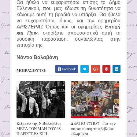
Θα ήθελα να ευχαριστήσω επίσης το Δήμο
Ελληνικού, που μας έδωσε τη δυνατότητα να
κάνουμε αυτή τη βραδιά να υπάρξει. Θα ήθελα
να ευχαριστήσω, όμως, και την εφημερίδα
ΑΡΙΣΤΕΡΑ!
. Όπως και οι εφημερίδες
Εποχή
και Πριν
, στηρίξατε αποφασιστικά αυτή τη
μουσική παράσταση, συντελώντας στην
επιτυχία της.
Νάντια Βαλαβάνη
Facebook
ΜΟΙΡΑΣΟΥ ΤΟ:
Κείμενο της Ν.Βαλαβάνη
ΔΕΛΤΙΟ ΤΥΠΟΥ - Για την
ΜΕΤΑ ΤΟΝ ΜΑΗ ΤΟΥ 68 -
παρουσίαση του βιβλίου
Η ΑΡΙΣΤΕΡΑ ΚΙ Η
«Ψωμί και