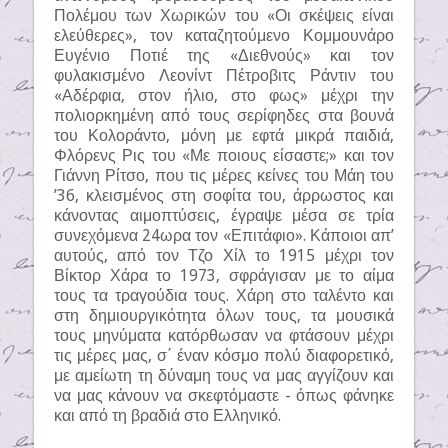
Πολέμου των Χωρικών του «Οι σκέψεις είναι
ελεύθερες», τον καταζητούμενο Κομμουνάρο
Ευγένιο Ποτιέ της «Διεθνούς» και τον
φυλακισμένο Λεονίντ Πέτροβιτς Ράντιν του
«Αδέρφια, στον ήλιο, στο φως» μέχρι την
πολιορκημένη από τους σερίφηδες στα βουνά
του Κολοράντο, μόνη με εφτά μικρά παιδιά,
Φλόρενς Ρις του «Με ποιους είσαστε;» και τον
Γιάννη Ρίτσο, που τις μέρες κείνες του Μάη του
’36, κλεισμένος στη σοφίτα του, άρρωστος και
κάνοντας αιμοπτύσεις, έγραψε μέσα σε τρία
συνεχόμενα 24ωρα τον «Επιτάφιο». Κάποιοι απ’
αυτούς, από τον Τζο Χίλ το 1915 μέχρι τον
Βίκτορ Χάρα το 1973, σφράγισαν με το αίμα
τους τα τραγούδια τους. Χάρη στο ταλέντο και
στη δημιουργικότητα όλων τους, τα μουσικά
τους μηνύματα κατόρθωσαν να φτάσουν μέχρι
τις μέρες μας, σ΄ έναν κόσμο πολύ διαφορετικό,
με αμείωτη τη δύναμη τους να μας αγγίζουν και
να μας κάνουν να σκεφτόμαστε - όπως φάνηκε
και από τη βραδιά στο Ελληνικό.