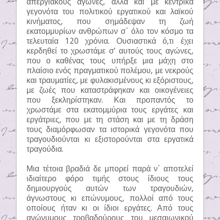
απεργιακούς αγώνες, αλλά και με κεντρικά
γεγονότα του πολιτικού εργατικού και λαϊκού
κινήματος, που σημάδεψαν τη ζωή
εκατομμυρίων ανθρώπων σ΄ όλο τον κόσμο τα
τελευταία 120 χρόνια. Ουσιαστικά ό,τι έχει
κερδηθεί το χρωστάμε σ’ αυτούς τους αγώνες,
που ο καθένας τους υπήρξε μια μάχη στο
πλαίσιο ενός πραγματικού πολέμου, με νεκρούς
και τραυματίες, με φυλακισμένους κι εξόριστους,
με ζωές που καταστράφηκαν και οικογένειες
που ξεκληρίστηκαν. Και προπαντός το
χρωστάμε στα εκατομμύρια τους εργάτες και
εργάτριες, που με τη στάση και με τη δράση
τους διαμόρφωσαν τα ιστορικά γεγονότα που
τραγουδιούνται κι εξιστορούνται στα εργατικά
τραγούδια.
Μια τέτοια βραδιά δε μπορεί παρά ν΄ αποτελεί
ιδιαίτερο φόρο τιμής στους ίδιους τους
δημιουργούς αυτών των τραγουδιών,
άγνωστους κι επώνυμους, πολλοί από τους
οποίους ήταν κι οι ίδιοι εργάτες. Από τους
ανώνυμους τροβαδούρους του μεσαιωνικού