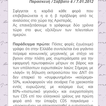
Παρασκευή / Σάββατο 6 / 7.01.2012
Σφίγγεται η καρδιά κάθε φορά που
επιβεβαιώνεται η α ή β πρόβλεψη από τις
αναλύσεις στο χώρο της Αριστεράς.
Ας επανεξετάσουμε τι γράφουμε δύο χρόνια
τώρα στο φως εξελίξεων των τελευταίων
ημερών.
Παράδειγμα πρώτο:
Πόσες φορές έχω(ουμε)
γράψει ότι στην Ελλάδα συντελείται ένα γιγάντιο
πείραμα κοινωνικής μηχανικής με στόχο να
βγουν στην πλάτη μας συμπεράσματα για την
εφαρμογή πρωτοφανών μέτρων σε βάρος και
των υπόλοιπων ευρωπαϊκών λαών; Σήμερα, με
«λαγό» τη δήλωση εκπροσώπου του ΔΝΤ ότι
δεν επαρκεί το «συμφωνημένο» «κούρεμα»
50%, κυκλοφορούν νέα σενάρια: Για χρεοκοπία
εντός ευρωζώνης με κούρεμα έως και
80%-«πιστωτικό γεγονός» και ενεργοποίηση
των CDS επί του ελληνικού χρέους για πρώτη
φορά από την ύπαρξη CDS παγκόσμια -
«προκειμένου να αποκατασταθεί η εμπιστοσύνη