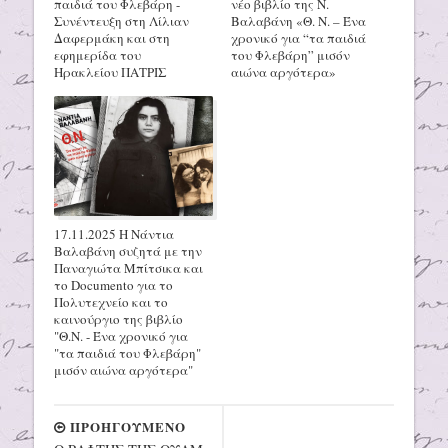
παιδιά του Φλεβάρη -
νέο βιβλίο της Ν.
Συνέντευξη στη Λίλιαν
Βαλαβάνη «Θ. Ν. – Ένα
Δαφερμάκη και στη
χρονικό για “τα παιδιά
εφημερίδα του
του Φλεβάρη” μισόν
Ηρακλείου ΠΑΤΡΙΣ
αιώνα αργότερα»
17.11.2025 Η Νάντια
Βαλαβάνη συζητά με την
Παναγιώτα Μπίτσικα και
το Documento για το
Πολυτεχνείο και το
καινούργιο της βιβλίο
"Θ.Ν. - Ένα χρονικό για
"τα παιδιά του Φλεβάρη"
μισόν αιώνα αργότερα"
ΠΡΟΗΓΟΥΜΕΝΟ