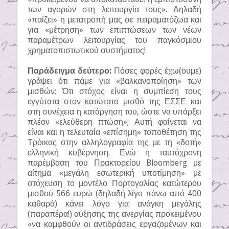
των αγορών στη λειτουργία τους». Δηλαδή
«παίζει» η μετατροπή μας σε πειραματόζωα και
για «μέτρηση» των επιπτώσεων των νέων
παραμέτρων λειτουργίας του παγκόσμιου
χρηματοπιστωτικού συστήματος!
Παράδειγμα δεύτερο:
Πόσες φορές έχω(ουμε)
γράψει ότι πάμε για «βαλκανοποίηση» των
μισθών; Ότι στόχος είναι η συμπίεση τους
εγγύτατα στον κατώτατο μισθό της ΕΣΣΕ και
στη συνέχεια η κατάργηση του, ώστε να υπάρξει
πλέον «ελεύθερη πτώση»; Αυτή φαίνεται να
είναι και η τελευταία «επίσημη» τοποθέτηση της
Τρόικας στην αλληλογραφία της με τη «δοτή»
ελληνική κυβέρνηση. Ενώ η ταυτόχρονη
παρέμβαση του Πρακτορείου Bloomberg με
αίτημα «μεγάλη εσωτερική υποτίμηση» με
στόχευση το μοντέλο Πορτογαλίας κατώτερου
μισθού 566 ευρώ (δηλαδή λίγο πάνω από 400
καθαρά) κάνει λόγο για ανάγκη μεγάλης
(παραπέρα!) αύξησης της ανεργίας προκειμένου
«να καμφθούν οι αντιδράσεις εργαζομένων και