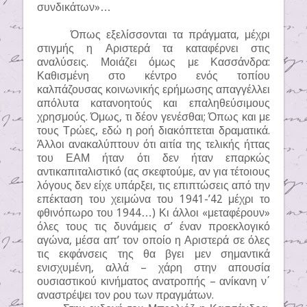
συνδικάτων»…
Όπως εξελίσσονται τα πράγματα, μέχρι
στιγμής η Αριστερά τα καταφέρνει στις
αναλύσεις. Μοιάζει όμως με Κασσάνδρα:
Καθισμένη στο κέντρο ενός τοπίου
καλπάζουσας κοινωνικής ερήμωσης απαγγέλλει
απόλυτα κατανοητούς και επαληθεύσιμους
χρησμούς. Όμως, τι δέον γενέσθαι; Όπως και με
τους Τρώες, εδώ η ροή διακόπτεται δραματικά.
Άλλοι ανακαλύπτουν ότι αιτία της τελικής ήττας
του ΕΑΜ ήταν ότι δεν ήταν επαρκώς
αντικαπιταλιστικό (ας σκεφτούμε, αν για τέτοιους
λόγους δεν είχε υπάρξει, τις επιπτώσεις από την
επέκταση του χειμώνα του 1941-’42 μέχρι το
φθινόπωρο του 1944…) Κι άλλοι «μεταφέρουν»
όλες τους τις δυνάμεις σ’ έναν προεκλογικό
αγώνα, μέσα απ’ τον οποίο η Αριστερά σε όλες
τις εκφάνσεις της θα βγει μεν σημαντικά
ενισχυμένη, αλλά – χάρη στην απουσία
ουσιαστικού κινήματος ανατροπής – ανίκανη ν΄
αναστρέψει τον ρου των πραγμάτων.