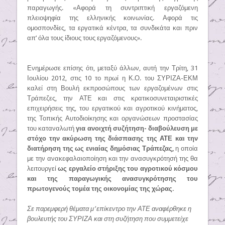
παραγωγής. «Αφορά τη συντριπτική εργαζόμενη
πλειοψηφία της ελληνικής κοινωνίας. Αφορά τις
ομοσπονδίες, τα εργατικά κέντρα, τα συνδικάτα και πριν
απ’ όλα τους ίδιους τους εργαζόμενους».
Ενημέρωσε επίσης ότι, μεταξύ άλλων, αυτή την Τρίτη, 31
Ιουλίου 2012, στις 10 το πρωί η Κ.Ο. του ΣΥΡΙΖΑ-ΕΚΜ
καλεί στη Βουλή εκπροσώπους των εργαζομένων στις
Τράπεζες, την ΑΤΕ και στις κρατικοσυνεταιριστικές
επιχειρήσεις της, του εργατικού και αγροτικού κινήματος,
της Τοπικής Αυτοδιοίκησης και οργανώσεων προστασίας
του καταναλωτή
για ανοιχτή συζήτηση- διαβούλευση με
στόχο την ακύρωση της διάσπασης της ΑΤΕ και την
διατήρηση της ως ενιαίας δημόσιας Τράπεζας
,
η οποία
με την ανακεφαλαιοποίηση και την ανασυγκρότησή της θα
λειτουργεί
ως
εργαλείο στήριξης του αγροτικού κόσμου
και της παραγωγικής ανασυγκρότησης του
πρωτογενούς τομέα της οικονομίας της χώρας.
Σε παρεμφερή θέματα μ’ επίκεντρο την ΑΤΕ αναφέρθηκε η
βουλευτής του ΣΥΡΙΖΑ και στη συζήτηση που συμμετείχε