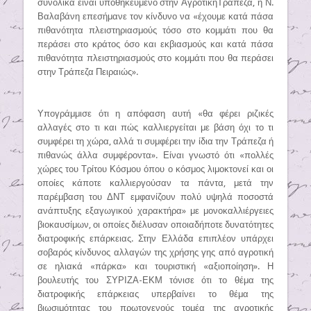
συνολικά είναι υποθηκευμένο στην ΑγροτικήΤράπεζα, η Ν.
Βαλαβάνη επεσήμανε τον κίνδυνο να «έχουμε κατά πάσα
πιθανότητα πλειστηριασμούς τόσο στο κομμάτι που θα
περάσει στο κράτος όσο και εκβιασμούς και κατά πάσα
πιθανότητα πλειστηριασμούς στο κομμάτι που θα περάσει
στην Τράπεζα Πειραιώς».
Υπογράμμισε ότι η απόφαση αυτή «θα φέρει ριζικές
αλλαγές στο τι και πώς καλλιεργείται με βάση όχι το τι
συμφέρει τη χώρα, αλλά τι συμφέρει την ίδια την Τράπεζα ή
πιθανώς άλλα συμφέροντα». Είναι γνωστό ότι «πολλές
χώρες του Τρίτου Κόσμου όπου ο κόσμος λιμοκτονεί και οι
οποίες κάποτε καλλιεργούσαν τα πάντα, μετά την
παρέμβαση του ΔΝΤ εμφανίζουν πολύ υψηλά ποσοστά
ανάπτυξης εξαγωγικού χαρακτήρα» με μονοκαλλιέργειες
βιοκαυσίμων, οι οποίες διέλυσαν οποιαδήποτε δυνατότητες
διατροφικής επάρκειας. Στην Ελλάδα επιπλέον υπάρχει
σοβαρός κίνδυνος αλλαγών της χρήσης γης από αγροτική
σε ηλιακά «πάρκα» και τουριστική «αξιοποίηση». Η
βουλευτής του ΣΥΡΙΖΑ-ΕΚΜ τόνισε ότι το θέμα της
διατροφικής επάρκειας υπερβαίνει το θέμα της
βιωσιμότητας του πρωτογενούς τομέα της αγροτικής