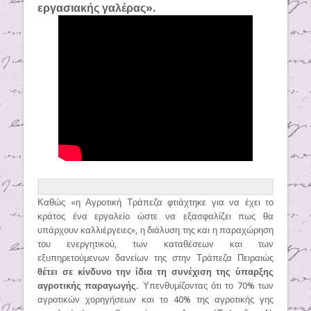
εργασιακής γαλέρας».
Καθώς «η Αγροτική Τράπεζα φτιάχτηκε για να έχει το
κράτος ένα εργαλείο ώστε να εξασφαλίζει πως θα
υπάρχουν καλλιέργειες», η διάλυση της και η παραχώρηση
του ενεργητικού, των καταθέσεων και των
εξυπηρετούμενων δανείων της στην Τράπεζα Πειραιώς
θέτει σε κίνδυνο την ίδια τη συνέχιση της ύπαρξης
αγροτικής παραγωγής.
Υπενθυμίζοντας ότι το 70% των
αγροτικών χορηγήσεων και το 40% της αγροτικής γης