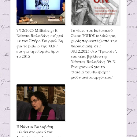
7/12/2025 Militaire.gr H
Το video του Εκδοτικού
Νάντια Βαλαβάνη συζητά
Οίκου ΤΟΠΟΣ (ολόκληρο,
με τον Σπύρο Σουρμελίδη
χωρίς περικοπές) από την
για το βιβλίο της "Θ.Ν."
παρουσίαση, στις
και για την πορεία προς
08.12.2025 στο "Τριανόν",
το 2015
του νέου βιβλίου της
Νάντιας Βαλαβάνη "Θ. Ν.
Ένα χρονικό για τα
"παιδιά του Φλεβάρη"
μισόν αιώνα αργότερα"
Η Νάντια Βαλαβάνη
μιλάει στο φακό του