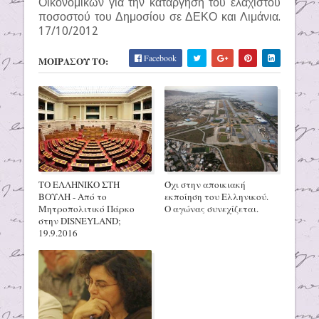
Οικονομικών για την κατάργηση του ελάχιστου
ποσοστού του Δημοσίου σε ΔΕΚΟ και Λιμάνια.
17/10/2012
Facebook
ΜΟΙΡΑΣΟΥ ΤΟ:
ΤΟ ΕΛΛΗΝΙΚΟ ΣΤΗ
Όχι στην αποικιακή
ΒΟΥΛΗ - Από το
εκποίηση του Ελληνικού.
Μητροπολιτικό Πάρκο
Ο αγώνας συνεχίζεται.
στην DISNEYLAND;
19.9.2016