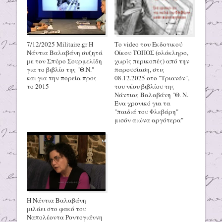
7/12/2025 Militaire.gr H
Το video του Εκδοτικού
Νάντια Βαλαβάνη συζητά
Οίκου ΤΟΠΟΣ (ολόκληρο,
με τον Σπύρο Σουρμελίδη
χωρίς περικοπές) από την
για το βιβλίο της "Θ.Ν."
παρουσίαση, στις
και για την πορεία προς
08.12.2025 στο "Τριανόν",
το 2015
του νέου βιβλίου της
Νάντιας Βαλαβάνη "Θ. Ν.
Ένα χρονικό για τα
"παιδιά του Φλεβάρη"
μισόν αιώνα αργότερα"
Η Νάντια Βαλαβάνη
μιλάει στο φακό του
Ναπολέοντα Ροντογιάννη