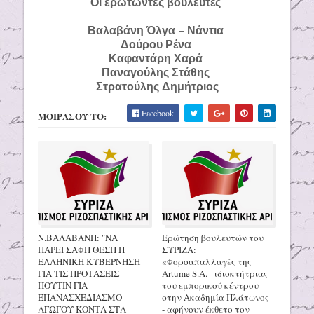
Οι ερωτώντες βουλευτές
Βαλαβάνη Όλγα – Νάντια
Δούρου Ρένα
Καφαντάρη Χαρά
Παναγούλης Στάθης
Στρατούλης Δημήτριος
Facebook
ΜΟΙΡΑΣΟΥ ΤΟ:
Ν.ΒΑΛΑΒΑΝΗ: "ΝΑ
Ερώτηση βουλευτών του
ΠΑΡΕΙ ΣΑΦΗ ΘΕΣΗ Η
ΣΥΡΙΖΑ:
ΕΛΛΗΝΙΚΗ ΚΥΒΕΡΝΗΣΗ
«Φοροαπαλλαγές της
ΓΙΑ ΤΙΣ ΠΡΟΤΑΣΕΙΣ
Artume S.A. - ιδιοκτήτριας
ΠΟΥΤΙΝ ΓΙΑ
του εμπορικού κέντρου
ΕΠΑΝΑΣΧΕΔΙΑΣΜΟ
στην Ακαδημία Πλάτωνος
ΑΓΩΓΟΥ ΚΟΝΤΑ ΣΤΑ
- αφήνουν έκθετο τον