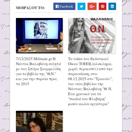
Facebook
ΜΟΙΡΑΣΟΥ ΤΟ:
7/12/2025 Militaire.gr H
Το video του Εκδοτικού
Νάντια Βαλαβάνη συζητά
Οίκου ΤΟΠΟΣ (ολόκληρο,
με τον Σπύρο Σουρμελίδη
χωρίς περικοπές) από την
για το βιβλίο της "Θ.Ν."
παρουσίαση, στις
και για την πορεία προς
08.12.2025 στο "Τριανόν",
το 2015
του νέου βιβλίου της
Νάντιας Βαλαβάνη "Θ. Ν.
Ένα χρονικό για τα
"παιδιά του Φλεβάρη"
μισόν αιώνα αργότερα"