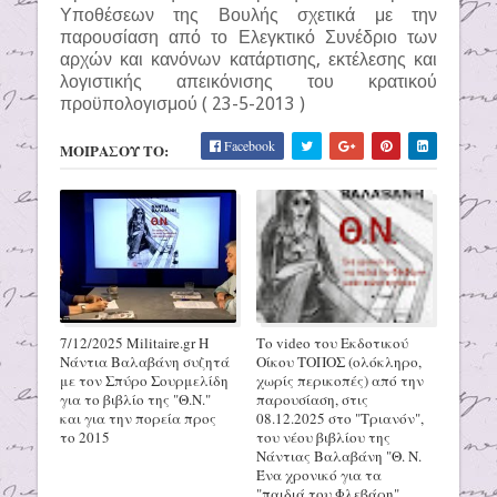
Υποθέσεων της Βουλής σχετικά με την
παρουσίαση από το Ελεγκτικό Συνέδριο των
αρχών και κανόνων κατάρτισης, εκτέλεσης και
λογιστικής απεικόνισης του κρατικού
προϋπολογισμού ( 23-5-2013 )
Facebook
ΜΟΙΡΑΣΟΥ ΤΟ:
7/12/2025 Militaire.gr H
Το video του Εκδοτικού
Νάντια Βαλαβάνη συζητά
Οίκου ΤΟΠΟΣ (ολόκληρο,
με τον Σπύρο Σουρμελίδη
χωρίς περικοπές) από την
για το βιβλίο της "Θ.Ν."
παρουσίαση, στις
και για την πορεία προς
08.12.2025 στο "Τριανόν",
το 2015
του νέου βιβλίου της
Νάντιας Βαλαβάνη "Θ. Ν.
Ένα χρονικό για τα
"παιδιά του Φλεβάρη"