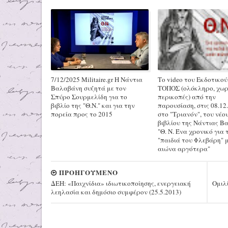
7/12/2025 Militaire.gr H Νάντια
Το video του Εκδοτικού
Βαλαβάνη συζητά με τον
ΤΟΠΟΣ (ολόκληρο, χωρ
Σπύρο Σουρμελίδη για το
περικοπές) από την
βιβλίο της "Θ.Ν." και για την
παρουσίαση, στις 08.12
πορεία προς το 2015
στο "Τριανόν", του νέο
βιβλίου της Νάντιας Β
"Θ. Ν. Ένα χρονικό για 
"παιδιά του Φλεβάρη" 
αιώνα αργότερα"
ΠΡΟΗΓΟΥΜΕΝΟ
ΔΕΗ: «Παιχνίδια» ιδιωτικοποίησης, ενεργειακή
Ομιλ
λεηλασία και δημόσιο συμφέρον (25.5.2013)