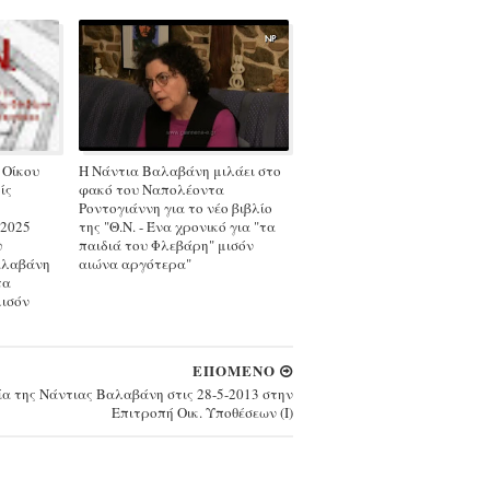
 Οίκου
Η Νάντια Βαλαβάνη μιλάει στο
ίς
φακό του Ναπολέοντα
Ροντογιάννη για το νέο βιβλίο
.2025
της "Θ.Ν. - Ένα χρονικό για "τα
υ
παιδιά του Φλεβάρη" μισόν
αλαβάνη
αιώνα αργότερα"
τα
μισόν
ΕΠΟΜΕΝΟ
ία της Νάντιας Βαλαβάνη στις 28-5-2013 στην
Επιτροπή Οικ. Υποθέσεων (Ι)