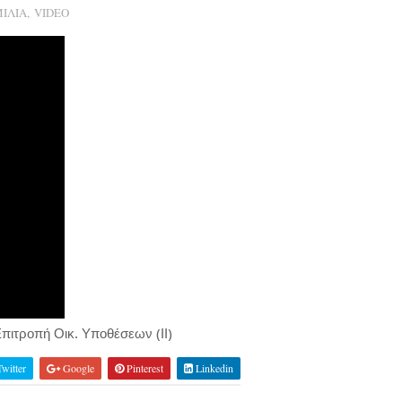
ΙΛΙΑ
,
VIDEO
Επιτροπή Οικ. Υποθέσεων (ΙΙ)
witter
Google
Pinterest
Linkedin