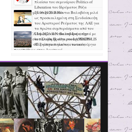
πλαίσιο του σεμινάριου Politics of
Liberation του Ιδρύματος Ρόζα
Λούξεμπουργκ στην Ελλάδα
27.06.2026 H Νάντια Βαλαβάνη μιλά
ως προσκεκλημένη στη Συνδιάσκεψη
του Αριστερού Ρεύματος της ΛΑΕ για
τα πρώτα συμπεράσματα από τον
πόλεμο ΗΠΑ-Ισραήλ ενάντια στο Ιράν, την
23.6.2026 Η Ν. Βαλαβάνη συζητά με
προετοιμασία πολεμικής σύγκρουσης ΝΑΤΟ-
τον Στάθη Πράπα στο LAMIA POLIS
Ρωσίας στην Ευρώπη και για τις ενωτικές
87.7 για το παλιό και το καινούργιο
προσπάθειες στην Αριστερά