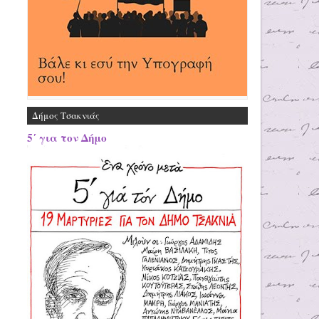
Δήμος Τσακνιάς
5΄ για τον Δήμο