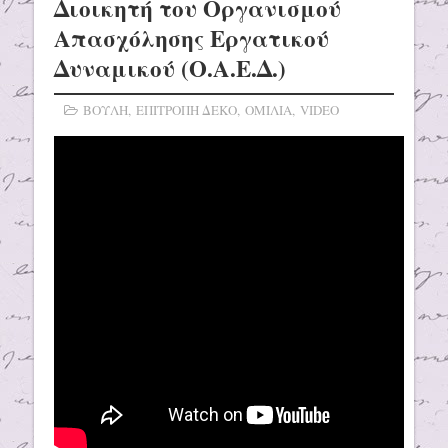
Διοικητή του Οργανισμού
Απασχόλησης Εργατικού
Δυναμικού (Ο.Α.Ε.Δ.)
ΒΟΥΛΗ
,
ΕΠΙΤΡΟΠΗ ΔΕΚΟ
,
ΟΜΙΛΙΑ
,
VIDEO