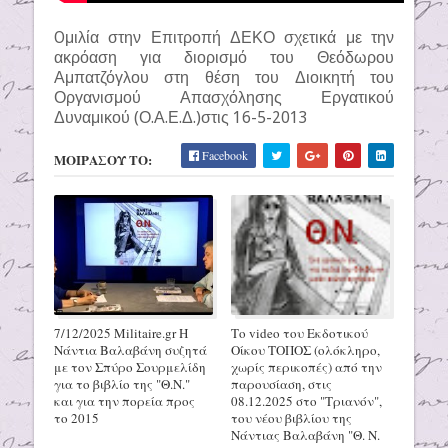
Oμιλία στην Επιτροπή ΔΕΚΟ σχετικά με την
ακρόαση για διορισμό του Θεόδωρου
Αμπατζόγλου στη θέση του Διοικητή του
Οργανισμού Απασχόλησης Εργατικού
Δυναμικού (Ο.Α.Ε.Δ.)στις 16-5-2013
Facebook
ΜΟΙΡΑΣΟΥ ΤΟ:
7/12/2025 Militaire.gr H
Το video του Εκδοτικού
Νάντια Βαλαβάνη συζητά
Οίκου ΤΟΠΟΣ (ολόκληρο,
με τον Σπύρο Σουρμελίδη
χωρίς περικοπές) από την
για το βιβλίο της "Θ.Ν."
παρουσίαση, στις
και για την πορεία προς
08.12.2025 στο "Τριανόν",
το 2015
του νέου βιβλίου της
Νάντιας Βαλαβάνη "Θ. Ν.