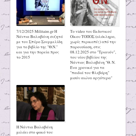
7/12/2025 Militaire.gr H
Το video του Εκδοτικού
Νάντια Βαλαβάνη συζητά
Οίκου ΤΟΠΟΣ (ολόκληρο,
με τον Σπύρο Σουρμελίδη
χωρίς περικοπές) από την
για το βιβλίο της "Θ.Ν."
παρουσίαση, στις
και για την πορεία προς
08.12.2025 στο "Τριανόν",
το 2015
του νέου βιβλίου της
Νάντιας Βαλαβάνη "Θ. Ν.
Ένα χρονικό για τα
"παιδιά του Φλεβάρη"
μισόν αιώνα αργότερα"
Η Νάντια Βαλαβάνη
μιλάει στο φακό του