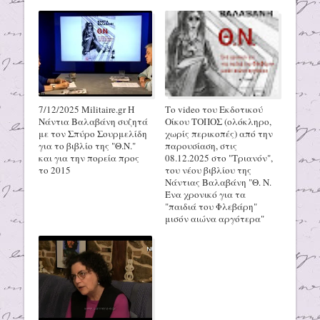
7/12/2025 Militaire.gr H
Το video του Εκδοτικού
Νάντια Βαλαβάνη συζητά
Οίκου ΤΟΠΟΣ (ολόκληρο,
με τον Σπύρο Σουρμελίδη
χωρίς περικοπές) από την
για το βιβλίο της "Θ.Ν."
παρουσίαση, στις
και για την πορεία προς
08.12.2025 στο "Τριανόν",
το 2015
του νέου βιβλίου της
Νάντιας Βαλαβάνη "Θ. Ν.
Ένα χρονικό για τα
"παιδιά του Φλεβάρη"
μισόν αιώνα αργότερα"