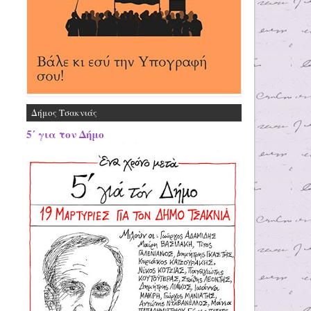
Δήμος Τσακνιάς
5΄ για τον Δήμο