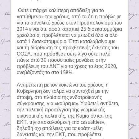
Ούτε υπάρχει καλύτερη απόδειξη για το
«απύθμενο» του χρέους, από το ότι η πρόβλεψη
για το συνολικό χρέος στον Προϋπολογισμό του
2014 είναι ότι, αφού καταπιεί 25 δισεκατομμύρια
χρεολύσια, προβλέπεται να μειωθεί όλο κι όλο
κατά 1 δισεκατομμύριο. Έτσι καταλαβαίνουμε
και τη διόρθωση της προχθεσινής έκθεσης του
ΟΟΣΑ, που πρόσθεσε ούτε λίγο ούτε πολύ
πάνω από 30 ποσοστιαίες μονάδες στην
πρόβλεψη του ΔΝΤ για το χρέος το έτος 2020,
ανεβάζοντάς το στο 158%.
Αντιμέτωπη με τον κυκεώνα του χρέους, η
Κυβέρνηση δεν τολμά να συνταχθεί με την
άποψη, στα πλαίσια της ενδοτροϊκανής
σύγκρουσης, για «κούρεμα». Υιοθετεί, αντίθετα,
την πολιτική προσέγγιση της γερμανικής
οικονομικής πολιτικής, της Κομισιόν και της
ΕΚΤ, την αποκαλούμενη «no casualties»,
δηλαδή όχι απώλειες για τα κράτη-μέλη
δανειστές και την ΕΚΤ, που προβλέπει