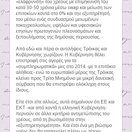
«ελάφρυνση» του χρέους με επιμήκυνσή του
κατά 30-50 χρόνια μέσω swap και μείωση των
επιτοκίων κοντά στο 0% και την εξυπηρέτησή
του μέσω ενός συνδυασμού μειωμένων
τοκοχρεολυσίων, υψηλών και υφεσιακών
ετησίων πρωτογενών πλεονασμάτων και
ξεπουλήματος της δημόσιας περιουσίας.
Από εδώ και πέρα οι αντιλήψεις Τρόικας και
Κυβέρνησης χωρίζουν. Η Κυβέρνηση θέλει
επιστροφή στις αγορές για τα
«συμπληρωματικά» μες στο 2014 -με τι επιτόκιο
αλήθεια;- ενώ το ευρωπαϊκό μέρος της Τρόικας
κλείνει προς Τρίτο Μνημόνιο με μικρή δανειακή
σύμβαση που θα επιστρέψει ολόκληρη στους
ίδιους.
Είτε έτσι είτε αλλιώς, αυτά σημαίνουν ότι ΕΕ και
ΕΚΤ -και από κοντά η ελληνική Κυβέρνηση-
περνούν σε άλλα κριτήρια αντιμετώπισης του
χρέους, από τη βιωσιμότητα στην
«εξυπηρετησιμότητα». Και έτσι ένα μη βιώσιμο
χρέος δεν θα απασχολεί πλέον ως τέτοιο,