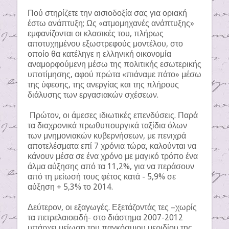
Πού στηρίζετε την αισιοδοξία σας για οριακή
έστω ανάπτυξη; Ως «ατμομηχανές ανάπτυξης»
εμφανίζονται οι κλασικές του, πλήρως
αποτυχημένου εξωστρεφούς μοντέλου, στο
οποίο θα κατέληγε η ελληνική οικονομία
αναμορφούμενη μέσω της πολιτικής εσωτερικής
υποτίμησης, αφού πρώτα «πιάναμε πάτο» μέσω
της ύφεσης, της ανεργίας και της πλήρους
διάλυσης των εργασιακών σχέσεων.
Πρώτον, οι άμεσες ιδιωτικές επενδύσεις. Παρά
τα διαχρονικά πρωθυπουργικά ταξίδια όλων
των μνημονιακών κυβερνήσεων, με πενιχρά
αποτελέσματα επί 7 χρόνια τώρα, καλούνται να
κάνουν μέσα σε ένα χρόνο με μαγικό τρόπο ένα
άλμα αύξησης από τα 11,2%, για να περάσουν
από τη μείωσή τους φέτος κατά - 5,9% σε
αύξηση + 5,3% το 2014.
Δεύτερον, οι εξαγωγές. Εξετάζοντάς τες –χωρίς
τα πετρελαιοειδή- στο διάστημα 2007-2012
υπάρχει μείωση του παγκόσμιου μεριδίου της