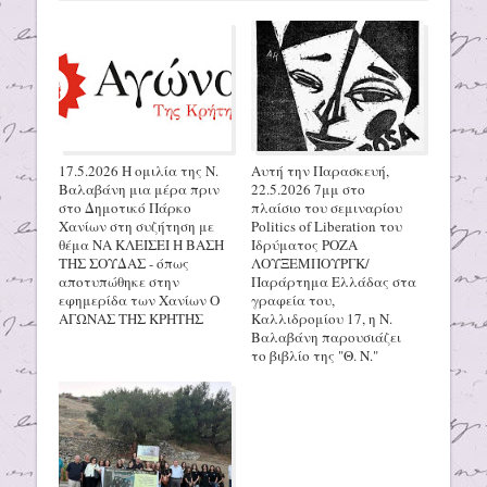
17.5.2026 Η ομιλία της Ν.
Αυτή την Παρασκευή,
Βαλαβάνη μια μέρα πριν
22.5.2026 7μμ στο
στο Δημοτικό Πάρκο
πλαίσιο του σεμιναρίου
Χανίων στη συζήτηση με
Politics of Liberation του
θέμα ΝΑ ΚΛΕΙΣΕΙ Η ΒΑΣΗ
Ιδρύματος ΡΟΖΑ
ΤΗΣ ΣΟΥΔΑΣ - όπως
ΛΟΥΞΕΜΠΟΥΡΓΚ/
αποτυπώθηκε στην
Παράρτημα Ελλάδας στα
εφημερίδα των Χανίων Ο
γραφεία του,
ΑΓΩΝΑΣ ΤΗΣ ΚΡΗΤΗΣ
Καλλιδρομίου 17, η Ν.
Βαλαβάνη παρουσιάζει
το βιβλίο της "Θ. Ν."