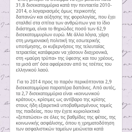
31,8 δισεκατομμύρια κατά την πενταετία 2010-
2014, ο λογαριασμός όμως περικοπής
δαπανών και αύξησης της φορολογίας, που έχει
σταλθεί στα σπίτια των ανθρώπων για το ίδιο
διάστημα, είναι το θηριώδες ποσό των 62,9
δισεκατομμυρίων ευρώ. Με άλλα λόγια, χάρη
στη μνημονιακή πολιτική της εσωτερικής
υποτίμησης, οι κυβερνήσεις της τελευταίας
τετραετίας κατάφεραν να χάσουν διαχρονικά,
στη «μαύρη τρύπα» της ύφεσης και του χρέους,
τα μισά απ’ όσα αφαίρεσαν από τις τσέπες του
ελληνικού λαού.
Για το 2014 προς το παρόν περικόπτονται 2,9
δισεκατομμύρια παραπέρα δαπάνες. Από αυτές,
τα 2,7 δισεκατομμύρια είναι «κοινωνικού
κράτους», κρίσιμες ως αντίβαρο της κρίσης
στους ήδη εξαιρετικά υποβαθμισμένους τομείς
της παιδείας, που την έχετε κυριολεκτικά
«ξεπατώσει» σε όλες τις βαθμίδες της φέτος, της
κοινωνικής ασφάλισης, όπου η χρηματοδότηση
των ασφαλιστικών ταμείων μειώνεται κατά