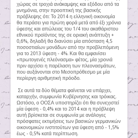
χώρας σε τροχιά ανάκαμψης και εξόδου από τα
μνημόνια, στην προοπτική της βασικής
πρόβλεψης ότι: Το 2014 η ελληνική οικονομία
θα περάσει για πρώτη φορά μετά από έξι χρόνια
ύφεσης και απώλειας του 1/4 του ακαθάριστου
εθνικού προϊόντος της σε οριακή ανάπτυξη +
0,6%, δηλαδή θα διανύσει μία απόσταση 4,5
ποσοστιαίων μονάδων από την προβλεπόμενη
για το 2013 ύφεση - 4%. Και θα εμφανίσει
«πρωτογενές πλεόνασμα» φέτος, μία χρονιά
πριν αρχίσει η παρέλαση των πλεονασμάτων,
που αυξάνονται στο Μεσοπρόθεσμο με μία
περίεργη αριθμητική πρόοδο.
Σε αυτά τα δύο θέματα φαίνεται να υπάρχει,
καταρχήν, συμφωνία Κυβέρνησης και τρόικας.
Ωστόσο, ο ΟΟΣΑ υποστηρίζει ότι θα συνεχιστεί
μία ύφεση - 0,4% και το 2014 και η πρόβλεψη
αυτή βρίσκεται σε συμφωνία με ανάλογες
πρόσφατες εκτιμήσεις των βασικών γερμανικών
οικονομικών ινστιτούτων για ύφεση από - 1,5%
έως - 0,5% κατά περίπτωση.