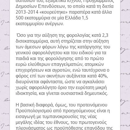
δαπανών του, εξαιρετικά ισχνού, Προγράμματος
Δημοσίων Επενδύσεων, το οποίο κατά τη διετία
2013-2014 «κουρεύτηκε» παραπέρα κατά άλλα
500 εκατομμύρια σε μία Ελλάδα 1,5
εκατομμυρίου ανέργων.
Όσο για την αύξηση της φορολογίας κατά 2,3
δισεκατομμύρια, αυτή στηρίζεται στην αύξηση
των άμεσων φόρων λόγω της κατάργησης του
γενικού αφορολόγητου και του ειδικού για τα
παιδιά και της φορολόγησης από το πρώτο
ευρώ ελεύθερων επαγγελματιών, ατομικών
επιχειρήσεων και αγροτών, ενώ ταυτόχρονα ο
φόρος επί των ακινήτων αυξάνεται κατά 40%,
διευρύνεται αφάνταστα, ώστε να αγκαλιάσει
χωρίς αφορολόγητο όριο την ευρύτατη μικρή
ιδιοκτησία, και γίνεται ουσιαστικά δημευτικός.
Η βασική διαφορά, όμως, του προτεινόμενου
Προϋπολογισμού από προηγούμενους είναι η
εισαγωγή με τυμπανοκρουσίες της νέας
μεγάλης ιδέας του έθνους, του πρωτογενούς
πλεονάσματος ως προϋπόθεσης επανόδου της