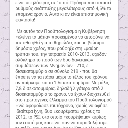
είναι υψηλότερος απ’ αυτό. Πράγμα που απαιτεί
ρυθμούς ανάπτυξης μεγαλύτερους από 4,5% τα
επόμενα χρόνια. Αυτό κι αν είναι επιστημονική
φαντασία!
Με αυτόν τον Προϋπολογισμό η Κυβέρνηση
«κλείνει τα μάτια» προκειμένου να αποφύγει να
τοποθετηθεί για το θηριώδες και μη βιώσιμο
δημόσιο χρέος, που ρούφηξε στη «μαύρη
τρύπα» του, την τετραετία 2010-2013, σχεδόν
ολόκληρο το ποσό των δυο δανειακών
συμβάσεων των Μνημονίων - 210,2
δισεκατομμύρια σε σύνολο 219 - που θα
έπρεπε να τα πάρει μέχρι το τέλος του χρόνου,
αν παίρναμε και το 1 δισεκατομμύριο. Με μόλις
7,8 δισεκατομμύρια, δηλαδή λιγότερα από 2
δισεκατομμύρια το χρόνο, να έχουν διοχετευθεί
στο πρωτογενές έλλειμμα του Προϋπολογισμού.
Ενώ αφομοίωσε ταυτόχρονα, χωρίς να αφήσει
ιδιαίτερα ίχνη, δυο «κουρέματα» χρέους το
2012, το PSI, στο οποίο «κουρέψαμε» κυρίως
τον εαυτό μας και είναι σαν να πυροβολήσαμε