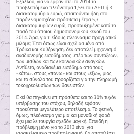
Εξάλλου, για να εμφανιστεί το 2014 το
προβλεπόμενο πλεόνασμα 1,5% του ΑΕΠ ή 3
δισεκατομμύρια ευρώ, απαιτούνται ήδη στο
παρόν νομοσχέδιο πρόσθετα μέτρα 5,3
δισεκατομμυρίων ευρώ, προσαυξημένα κατά το
ποσό του όποιου δημοσιονομικού κενού του
2014. Άρα, για τι είδους πλεόνασμα πραγματικά
μιλάμε; Έτσι όπως είναι σχεδιασμένο από
Τρόικα και Κυβέρνηση, δεν αποτελεί μηχανισμό
αναδιανομής εισοδήματος υπέρ των συντάξεων,
των μισθών και των κοινωνικών αναγκών.
Αντίθετα, αναδιανέμει εισόδημα από τους
«κάτω», στους «πάνω» και στους «έξω», μιας
και το σύνολό του προορίζεται για την πληρωμή
τοκοχρεολυσίων των δανειστών.
Εκεί θα πηγαίνει επιπρόσθετα και το 30% τυχόν
υπέρβασης του στόχου, δηλαδή εφόσον
προκύπτει μεγαλύτερο αποτέλεσμα. Το φετινό,
όμως, πλεόνασμα για μια και μοναδική φορά
έχει μια λειτουργία σχεδόν μαγική. Επειδή η
πρόβλεψη μόνο για το 2013 είναι για
ισοσκελισμένο προϋπολογισμό, θα αποτελέσει