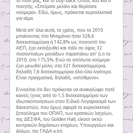
το πόδι μας, και το buy-back. Όπως λέει και ο
ποιητής: «Σπείρατε μελάνι και θερίσατε
νούμερα». Εδώ, όμως, πρόκειται κυριολεκτικά
για αίμα.
Μετά απ’ όλα αυτά, το χρέος, που το 2010
μπαίνοντας στο Μνημόνιο ήταν 328,6
δισεκατομμύρια ή 142,8% ως ποσοστό του
ΑΕΠ, έχει εκτοξευθεί και πάλι σε ύψος 32
ποσοστιαίων μονάδων παραπάνω απ’ ό,τι το
2010, στο 175,5%. Ενώ σε απόλυτα νούμερα
έχει μειωθεί μόλις στα 321 δισεκατομμύρια,
δηλαδή 7,6 δισεκατομμύρια όλα-όλα λιγότερο.
Είναι πραγματικά, δηλαδή, «απύθμενο».
Εννοείται ότι δεν πρόκειται να ανακαλύψει ποτέ
κανείς ίχνος από το 1,5 δισεκατομμύριο των
ιδιωτικοποιήσεων στον Ειδικό Λογαριασμό των
δανειστών, που όμως αφορά το κυριολεκτικό
ξεπούλημα του ΟΠΑΠ, των κρατικών λαχείων,
της ΔΕΣΦΑ, του Golden Hall, είκοσι οκτώ
κεντρικών δημόσιων κτηρίων, Υπουργείων και
άλλων, της ΓΑΔΑ κ.λπ.