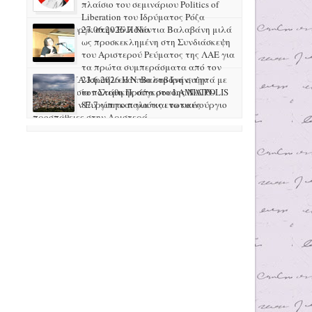
πλαίσιο του σεμινάριου Politics of
Liberation του Ιδρύματος Ρόζα
Λούξεμπουργκ στην Ελλάδα
27.06.2026 H Νάντια Βαλαβάνη μιλά
ως προσκεκλημένη στη Συνδιάσκεψη
του Αριστερού Ρεύματος της ΛΑΕ για
τα πρώτα συμπεράσματα από τον
πόλεμο ΗΠΑ-Ισραήλ ενάντια στο Ιράν, την
23.6.2026 Η Ν. Βαλαβάνη συζητά με
προετοιμασία πολεμικής σύγκρουσης ΝΑΤΟ-
τον Στάθη Πράπα στο LAMIA POLIS
Ρωσίας στην Ευρώπη και για τις ενωτικές
87.7 για το παλιό και το καινούργιο
προσπάθειες στην Αριστερά