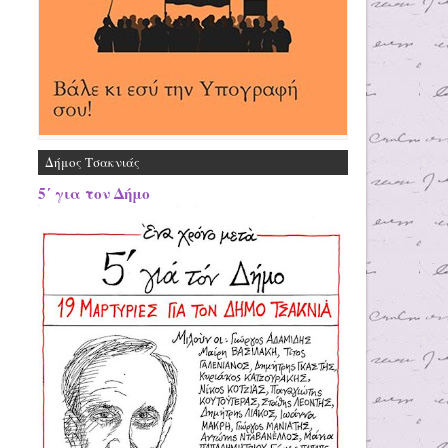
Δήμος Τσακνιάς
5΄ για τον Δήμο