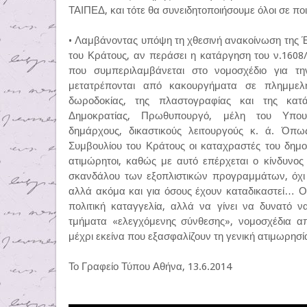
ΤΑΙΠΕΔ, και τότε θα συνειδητοποιήσουμε όλοι σε πο
• Λαμβάνοντας υπόψη τη χθεσινή ανακοίνωση της
του Κράτους, αν περάσει η κατάργηση του ν.1608
που συμπεριλαμβάνεται στο νομοσχέδιο για τ
μετατρέπονται από κακουργήματα σε πλημμελή
δωροδοκίας, της πλαστογραφίας και της κα
Δημοκρατίας, Πρωθυπουργό, μέλη του Υπουργ
δημάρχους, δικαστικούς λειτουργούς κ. ά. Όπω
Συμβουλίου του Κράτους οι καταχραστές του δημ
ατιμώρητοι, καθώς με αυτό επέρχεται ο κίνδυνο
σκανδάλου των εξοπλιστικών προγραμμάτων, όχι
αλλά ακόμα και για όσους έχουν καταδικαστεί… Ο 
πολιτική καταγγελία, αλλά να γίνει να δυνατό 
τμήματα «ελεγχόμενης σύνθεσης», νομοσχέδια απ
μέχρι εκείνα που εξασφαλίζουν τη γενική ατιμωρησ
Το Γραφείο Τύπου Αθήνα, 13.6.2014