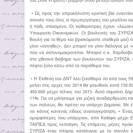
του ΣΚΑΪ «Πρώτη Γραμμή» όπου μεταξύ άλλων τόνισ
• Ως προς την απροκάλυπτη κρατική βία εναντίον τ
σύνολο τους όλες οι πρωτεργάτριες του μεγάλου αγ
ή πόδι, σπασμένο. Οι καθαρίστριες έχουν «λιώσει
Υπουργείο Οικονομικών. Οι βουλευτές του ΣΥΡΙΖ
Βουλή για το θέμα και βρισκόμαστε σταθερά μαζί τ
γίνει «σύνηθες». Δεν μπορεί να γίνει διάλογος με
που να αστυνομοκρατείται. Μπορεί ο κ. Χαρδούβε
στο χθεσινό διάβημα των βουλευτών του ΣΥΡΙΖΑ,
πέφτει ξύλο κάτω από τα παράθυρα του.
• Η Έκθεση του ΔΝΤ λέει ξεκάθαρα ότι από τους 5
μείνει στις αρχές του 2014 θα μειωθούν κατά 150.
450.000 μέχρι τέλους του 2015. Αυτό σημαίνει Δημ
11%. Για να μιλήσουμε για ριζική αναδιάρθρωση το
των πολιτών, θα πρέπει να υπάρχει Δημόσιο. Με 
να κάνεις κανενός είδους ανασυγκρότηση. • Ένα
ομορφότερες που υπάρχουν, από Καϊάφα μέχρι Ελ
ΤΑΙΠΕΔ προς εκποίηση. Τις επόμενες μέρες πρόκε
ΣΥΡΙΖΑ ένας πλήρης κατάλογος με το σύνολο 