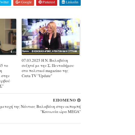
witter
Google
Pinterest
Linkedin
07.03.2025 Η Ν. Βαλαβάνη
45 το
συζητά με την Σ. Πενταδήμου
 η
στο πολιτικό magazino της
 στην
Creta TV "Update"
ερβού
Σ"
ΕΠΟΜΕΝΟ
μετοχή της Νάντιας Βαλαβάνη στην εκπομπή
"Κοινωνία ώρα MEGA"