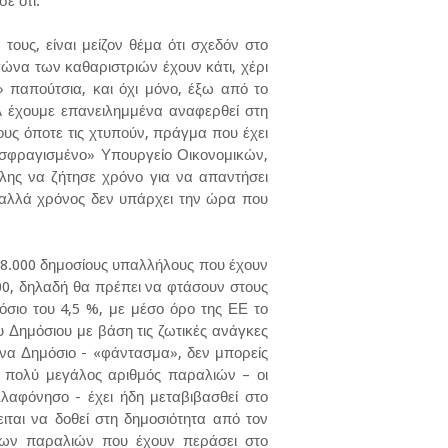
ε ότι:
ους, είναι μείζον θέμα ότι σχεδόν στο
ώνα των καθαριστριών έχουν κάτι, χέρι
» παπούτσια, και όχι μόνο, έξω από το
Α έχουμε επανειλημμένα αναφερθεί στη
ους όποτε τις χτυπούν, πράγμα που έχει
 «σφραγισμένο» Υπουργείο Οικονομικών,
λης να ζήτησε χρόνο για να απαντήσει
 αλλά χρόνος δεν υπάρχει την ώρα που
98.000 δημοσίους υπαλλήλους που έχουν
000, δηλαδή θα πρέπει να φτάσουν στους
όσιο του 4,5 %, με μέσο όρο της ΕΕ το
υ Δημόσιου με βάση τις ζωτικές ανάγκες
ένα Δημόσιο - «φάντασμα», δεν μπορείς
ς πολύ μεγάλος αριθμός παραλιών – οι
αφόνησο - έχει ήδη μεταβιβασθεί στο
ιται να δοθεί στη δημοσιότητα από τον
των παραλιών που έχουν περάσει στο