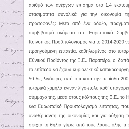
αριθμό των ανέργων επίσημα στο 1,4 εκατομ
στασιμότητα συνολικά για την οικονομία τ
πρωτοφανές: Μετά από ένα άδοξο, πραγματι
συμβιβασμό ανάμεσα στο Ευρωπαϊκό Συμβο
Κοινοτικός Προϋπολογισμός για το 2014-2020 να 
προηγούμενη επταετία, καθηλωμένος στο ιστο
Εθνικού Προϊόντος της Ε.Ε.. Παραπέρα, οι δαπά
το επίπεδο να έχουν κυριολεκτικά κατακρεουργηθ
50 δις λιγότερες από ό,τι κατά την περίοδο 20
ιστορικά χαμηλά έγιναν λίγο-πολύ καθ' υπαγόρε
σύμμαχο της, μέσα στους κόλπους της Ε.Ε., το 
ένα Ευρωπαϊκό Προϋπολογισμό λιτότητας, που 
αναθέρμανση της οικονομίας και για αύξηση 
σφιχτά τη θηλιά γύρω από τους λαούς όλης τ