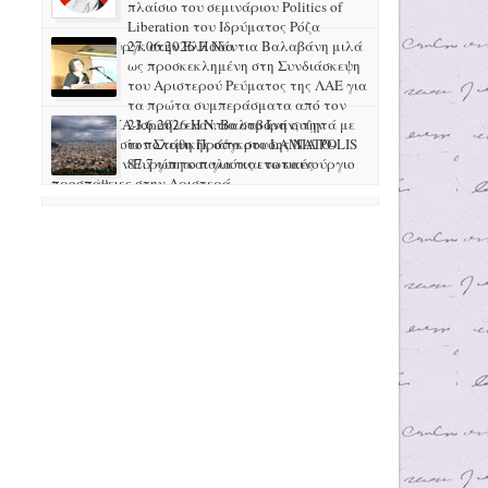
πλαίσιο του σεμινάριου Politics of
Liberation του Ιδρύματος Ρόζα
Λούξεμπουργκ στην Ελλάδα
27.06.2026 H Νάντια Βαλαβάνη μιλά
ως προσκεκλημένη στη Συνδιάσκεψη
του Αριστερού Ρεύματος της ΛΑΕ για
τα πρώτα συμπεράσματα από τον
πόλεμο ΗΠΑ-Ισραήλ ενάντια στο Ιράν, την
23.6.2026 Η Ν. Βαλαβάνη συζητά με
προετοιμασία πολεμικής σύγκρουσης ΝΑΤΟ-
τον Στάθη Πράπα στο LAMIA POLIS
Ρωσίας στην Ευρώπη και για τις ενωτικές
87.7 για το παλιό και το καινούργιο
προσπάθειες στην Αριστερά