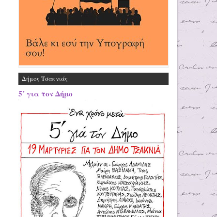
Δήμος Τσακνιάς
5΄ για τον Δήμο