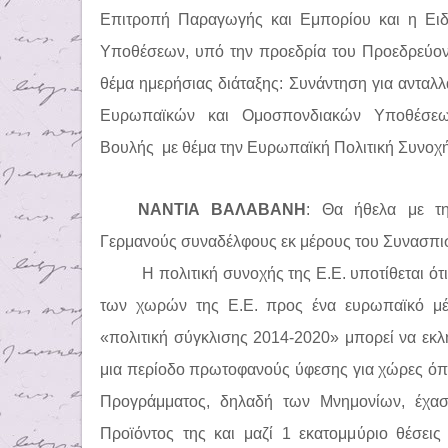
Επιτροπή Παραγωγής και Εμπορίου και η Ει
Υποθέσεων,
υπό την προεδρία του Προεδρεύον
θέμα ημερήσιας διάταξης: Συνάντηση για ανταλ
Ευρωπαϊκών και Ομοσπονδιακών Υποθέσεω
Βουλής
με θέμα την Ευρωπαϊκή Πολιτική Συνοχή
ΝΑΝΤΙΑ ΒΑΛΑΒΑΝΗ
: Θα ήθελα με τ
Γερμανούς συναδέλφους εκ μέρους του Συνασπισ
Η πολιτική συνοχής της Ε.Ε. υποτίθεται ότ
των χωρών της Ε.Ε. προς ένα ευρωπαϊκό μέ
«πολιτική σύγκλισης 2014-2020» μπορεί να εκλ
μια περίοδο πρωτοφανούς ύφεσης για χώρες όπω
Προγράμματος, δηλαδή των Μνημονίων, έχασ
Προϊόντος της και μαζί 1 εκατομμύριο θέσεις