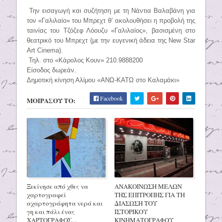
Την εισαγωγή και συζήτηση με τη Νάντια Βαλαβάνη για
τον «Γαλιλαίο» του Μπρεχτ θ’ ακολουθήσει η προβολή της
ταινίας του Τζόζεφ Λόουζυ «Γαλιλαίος», βασισμένη στο
θεατρικό του Μπρεχτ (με την ευγενική άδεια της New Star
Art Cinema).
Τηλ. στο «Κάρολος Κουν» 210.9888200
Είσοδος δωρεάν.
Δημοτική κίνηση Αλίμου «ΑΝΩ-ΚΑΤΩ στο Καλαμάκι»
Facebook
ΜΟΙΡΑΣΟΥ ΤΟ:
Ξεκίνησε από χθες να
ΑΝΑΚΟΙΝΩΣΗ ΜΕΛΩΝ
χαρτογραφεί
ΤΗΣ ΕΠΙΤΡΟΠΗΣ ΓΙΑ ΤΗ
αχαρτογράφητα νερά και
ΔΙΑΣΩΣΗ ΤΟΥ
γη και πάλι ένας
ΙΣΤΟΡΙΚΟΥ
ΧΑΡΤΟΓΡΑΦΟΣ...,
ΚΙΝΗΜΑΤΟΓΡΑΦΟΥ