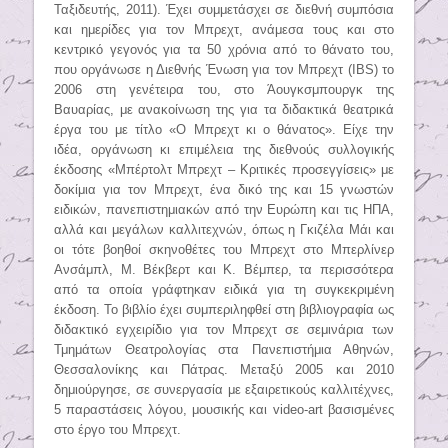
Ταξιδευτής, 2011). Έχει συμμετάσχει σε διεθνή συμπόσια
και ημερίδες για τον Μπρεχτ, ανάμεσα τους και στο
κεντρικό γεγονός για τα 50 χρόνια από το θάνατο του,
που οργάνωσε η Διεθνής Ένωση για τον Μπρεχτ (IBS) το
2006 στη γενέτειρα του, στο Άουγκσμπουργκ της
Βαυαρίας, με ανακοίνωση της για τα διδακτικά θεατρικά
έργα του με τίτλο «Ο Μπρεχτ κι ο θάνατος». Είχε την
ιδέα, οργάνωση κι επιμέλεια της διεθνούς συλλογικής
έκδοσης «Μπέρτολτ Μπρεχτ – Κριτικές προσεγγίσεις» με
δοκίμια για τον Μπρεχτ, ένα δικό της και 15 γνωστών
ειδικών, πανεπιστημιακών από την Ευρώπη και τις ΗΠΑ,
αλλά και μεγάλων καλλιτεχνών, όπως η Γκιζέλα Μάι και
οι τότε βοηθοί σκηνοθέτες του Μπρεχτ στο Μπερλίνερ
Ανσάμπλ, Μ. Βέκβερτ και Κ. Βέμπερ, τα περισσότερα
από τα οποία γράφτηκαν ειδικά για τη συγκεκριμένη
έκδοση. Το βιβλίο έχει συμπεριληφθεί στη βιβλιογραφία ως
διδακτικό εγχειρίδιο για τον Μπρεχτ σε σεμινάρια των
Τμημάτων Θεατρολογίας στα Πανεπιστήμια Αθηνών,
Θεσσαλονίκης και Πάτρας. Μεταξύ 2005 και 2010
δημιούργησε, σε συνεργασία με εξαιρετικούς καλλιτέχνες,
5 παραστάσεις λόγου, μουσικής και video-art βασισμένες
στο έργο του Μπρεχτ.