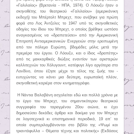
«Γαλιλαίος» (Βρετανία - ΗΠΑ, 1974). Ο Λόουζυ ήταν ο
σκηνοθέτης του θεατρικού «Γαλιλαίου» (αμερικάνικη
εκδοχή) του Μπέρτολτ Μπρεχτ, που ανέβηκε για πρώτη
φορά στο Λος Άντζελες το 1947 υπό τις σκηνοθετικές
οδηγίες του ίδιου του Μπρεχτ, ο οποίος βρέθηκε ωστόσο
αναγκασμένος να «δραπετεύσει» από την Αμερικανική
Επιτροπή Αντιαμερικανικών Ενεργειών στην ερειπωμένη
από τον πόλεμο Ευρώπη, βδομάδες μόλις μετά την
πρεμιέρα του έργου. Ο Λόουζυ, και ο ίδιος «δραπέτης»
από τις μακκαρθικές διώξεις εναντίον των αριστερών
καλλιτεχνών του Χόλυγουντ, κατέφυγε λίγο αργότερα στο
Λονδίνο, όπου έζησε μέχρι το τέλος της ζωής του -
ευτυχώντας να κάνει μια δεύτερη, ευρωπαϊκή πλέον,
σκηνοθετική καριέρα στον κινηματογράφο.
Η Νάντια Βαλαβάνη ασχολείται εδώ και πολλά χρόνια με
το έργο του Μπρεχτ, του σημαντικότερου θεατρικού
συγγραφέα του ταραγμένου 20ου αιώνα, κι έχει
δημοσιεύσει δεκάδες άρθρα και δοκίμια για τον Μπρεχτ
σε λογοτεχνικά κι επιστημονικά περιοδικά, 19 απ’ τα
οποία συμπεριλαμβάνονται στο βιβλίο της «Ψωμί και
τριαντάφυλλα – Θέματα τέχνης και πολιτικής» (Εκδόσεις