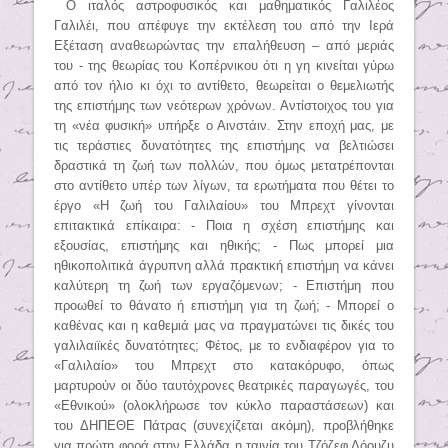
Ο ιταλός αστροφυσικός και μαθηματικός Γαλιλέος
Γαλιλέι, που απέφυγε την εκτέλεση του από την Ιερά
Εξέταση αναθεωρώντας την επαλήθευση – από μεριάς
του - της θεωρίας του Κοπέρνικου ότι η γη κινείται γύρω
από τον ήλιο κι όχι το αντίθετο, θεωρείται ο θεμελιωτής
της επιστήμης των νεότερων χρόνων. Αντίστοιχος του για
τη «νέα φυσική» υπήρξε ο Αινστάιν. Στην εποχή μας, με
τις τεράστιες δυνατότητες της επιστήμης να βελτιώσει
δραστικά τη ζωή των πολλών, που όμως μετατρέπονται
στο αντίθετο υπέρ των λίγων, τα ερωτήματα που θέτει το
έργο «Η ζωή του Γαλιλαίου» του Μπρεχτ γίνονται
επιτακτικά επίκαιρα: - Ποια η σχέση επιστήμης και
εξουσίας, επιστήμης και ηθικής; - Πως μπορεί μια
ηθικοπολιτικά άγρυπνη αλλά πρακτική επιστήμη να κάνει
καλύτερη τη ζωή των εργαζόμενων; - Επιστήμη που
προωθεί το θάνατο ή επιστήμη για τη ζωή; - Μπορεί ο
καθένας και η καθεμιά μας να πραγματώνει τις δικές του
γαλιλαιϊκές δυνατότητες; Φέτος, με το ενδιαφέρον για το
«Γαλιλαίο» του Μπρεχτ στο κατακόρυφο, όπως
μαρτυρούν οι δύο ταυτόχρονες θεατρικές παραγωγές, του
«Εθνικού» (ολοκλήρωσε τον κύκλο παραστάσεων) και
του ΔΗΠΕΘΕ Πάτρας (συνεχίζεται ακόμη), προβλήθηκε
για πρώτη φορά στην Ελλάδα η ταινία του Τζόζεφ Λόουζυ