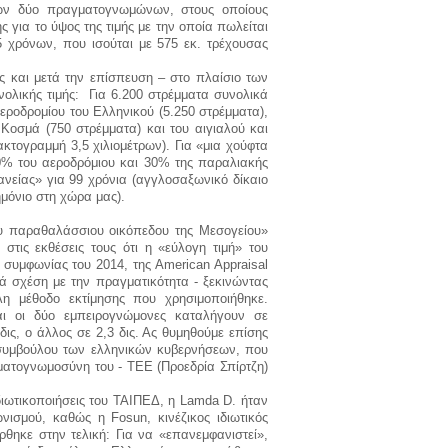
των δύο πραγματογνωμώνων, στους οποίους
για το ύψος της τιμής με την οποία πωλείται
5 χρόνων, που ισούται με 575 εκ. τρέχουσας
ς και μετά την επίσπευση – στο πλαίσιο των
ολικής τιμής: Για 6.200 στρέμματα συνολικά
εροδρομίου του Ελληνικού (5.250 στρέμματα),
 Κοσμά (750 στρέμματα) και του αιγιαλού και
κτογραμμή 3,5 χιλιομέτρων). Για «μια χούφτα
0% του αεροδρόμιου και 30% της παραλιακής
ανείας» για 99 χρόνια (αγγλοσαξωνικό δίκαιο
νημόνιο στη χώρα μας).
ρου παραθαλάσσιου οικόπεδου της Μεσογείου»
στις εκθέσεις τους ότι η «εύλογη τιμή» του
ς συμφωνίας του 2014, της
American
Appraisal
ιά σχέση με την πραγματικότητα - ξεκινώντας
η μέθοδο εκτίμησης που χρησιμοποιήθηκε.
αι οι δύο εμπειρογνώμονες καταλήγουν σε
δις, ο άλλος σε 2,3 δις. Ας θυμηθούμε επίσης
ύ συμβούλου των ελληνικών κυβερνήσεων, που
ατογνωμοσύνη του - ΤΕΕ (Προεδρία Σπίρτζη)
διωτικοποιήσεις του ΤΑΙΠΕΔ, η
Lamda
D
. ήταν
γωνισμού, καθώς η
Fosun
, κινέζικος ιδιωτικός
ρθηκε στην τελική: Για να «επανεμφανιστεί»,