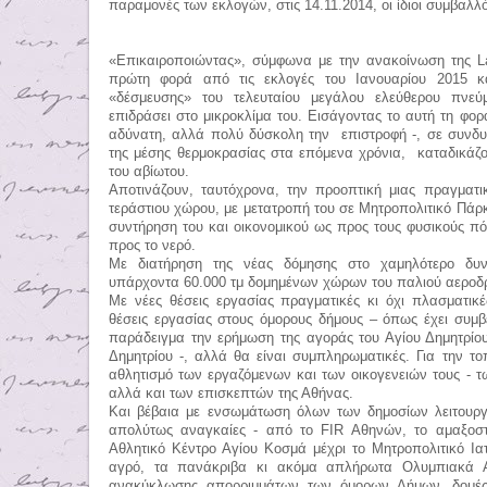
παραμονές των εκλογών, στις 14.11.2014, οι ίδιοι συμβαλλ
«Επικαιροποιώντας», σύμφωνα με την ανακοίνωση της
L
πρώτη φορά από τις εκλογές του Ιανουαρίου 2015 κα
«δέσμευσης» του τελευταίου μεγάλου ελεύθερου πνεύ
επιδράσει στο μικροκλίμα του. Εισάγοντας το αυτή τη φορ
αδύνατη, αλλά πολύ δύσκολη την επιστροφή -, σε συνδ
της μέσης θερμοκρασίας στα επόμενα χρόνια, καταδικάζ
του αβίωτου.
Αποτινάζουν, ταυτόχρονα, την προοπτική μιας πραγματ
τεράστιου χώρου, με μετατροπή του σε Μητροπολιτικό Πάρ
συντήρηση του και οικονομικού ως προς τους φυσικούς π
προς το νερό.
Με διατήρηση της νέας δόμησης στο χαμηλότερο δυν
υπάρχοντα 60.000 τμ δομημένων χώρων του παλιού αεροδρ
Με νέες θέσεις εργασίας πραγματικές κι όχι πλασματικ
θέσεις εργασίας στους όμορους δήμους – όπως έχει συμ
παράδειγμα την ερήμωση της αγοράς του Αγίου Δημητρίο
Δημητρίου -, αλλά θα είναι συμπληρωματικές. Για την το
αθλητισμό των εργαζόμενων και των οικογενειών τους - 
αλλά και των επισκεπτών της Αθήνας.
Και βέβαια με ενσωμάτωση όλων των δημοσίων λειτουργ
απολύτως αναγκαίες - από το
FIR
Αθηνών, το αμαξοστ
Αθλητικό Κέντρο Αγίου Κοσμά μέχρι το Μητροπολιτικό Ια
αγρό, τα πανάκριβα κι ακόμα απλήρωτα Ολυμπιακά Ακ
ανακύκλωσης απορριμμάτων των όμορων Δήμων, δομές 