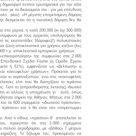
 δημιουργεί έντονα ερωτηματικά για την αξία
ουν με τα δικαιώματα του - για μια επένδυση
 πολύ…
plus
): «Η μέγιστη επιτρεπόμενη δόμηση
ής δεσμεύεται ότι η συνολική δόμηση δεν θα
 στα χαρτιά, η κατά 200.000 (κι όχι 300.000)
 σύμφωνα με τους αρχικούς υπολογισμούς θα
ό τις εκατοντάδες 16όροφες(!) πολυκατοικίες
ια ζώνη αποκλειστικά για χρήσεις καζίνο (λες
.000 τ.μ. αποκλειστικά εμπορικών χρήσεων;
«επικαιροποίηση» της συμφωνίας στα 2.000
 Επενδυτικό Σχέδιο
Foster
(η Ομάδα Έργου
ματα ή 51%), εμφανίζεται ως «βελτίωση» η
αι κοινωφελών χρήσεων». Πρόκειται για το
κιών κι ουρανοξυστών, ενώ στις «κοινωφελείς
πλατείες κλπ που θα διασχίζουν το τεράστιο
: Γιατί το (απροσδιόριστης έκτασης) ιδιωτικό
έτσι κι αλλιώς η υποχρέωση γι’ αυτό, όπως
ιοδήποτε σημείο της Αθήνας; Μήπως στα 2.000
και τα 600 στρέμματα «ιδιωτικού πράσινου»;
 πράσινο» και τι θα είναι νέο «τσιμέντωμα»
: Από τι είδους «πράσινο» θ’ αποτελείται το
του, προκύπτει ότι στα 2.000 στρέμματα
υ παλιού αεροδρομίου, με «βάθος» 7 μέτρων
 κηροζίνη: Το ξήλωμα του, προκειμένου να