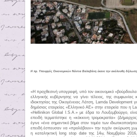
Η πρ. Υπουργός Οικονομικών Νάντια Βαλαβάνη έκανε την ακόλουθη δήλωση
«
H
προχθεσινή υπογραφή, υπό τον οικονομικό «βούρδουλα»
ελληνικής κυβέρνησης να γίνει τέλειος, της συμφωνίας
ιδιοκτησίας της Οικογένειας Λάτση,
Lamda
Development
γ
δημόσιας εταιρείας «Ελληνικό ΑΕ» στην εταιρεία που η
L
«
Hellinikon
Global
I
.
S
.
A
.» με έδρα το Λουξεμβούργο, είνα
επειδή τερματίστηκε η «κόκκινη τρομοκρατία» (Δήμαρχο
έγινε «ένα σημαντικό βήμα στον τομέα των ιδιωτικοποιήσ
επειδή έσπευσαν να «προλάβουν» την τυχόν ακύρωση χω
η καταληκτική
long
stop
date
της 14
Νοεμβρίου 2016,
ης