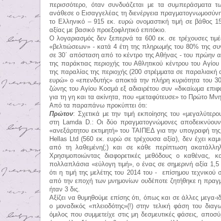
περισσότερο, όταν συνδυάζεται με τα συμπεράσματα 
ανάθεσε ο Εισαγγελέας τη διενέργεια πραγματογνωμοσύνης 
το Ελληνικό – 915 εκ. ευρώ ονομαστική τιμή σε βάθος 1
αξίας με βασικό προεξοφλητικό επιτόκιο.
Ο λογαριασμός δεν ξεπερνά τα 600 εκ. σε τρέχουσες τιμέ
«βελτιώσεων» - κατά 4 έτη της πληρωμής του 80% της συν
σε 30΄ απόσταση από το κέντρο της Αθήνας - του πρώην α
της παράκτιας περιοχής του Αθλητικού κέντρου του Αγίου
της παραλίας της περιοχής (200 στρέμματα σε παραλιακή α
ευρώ» ο «επενδυτής» αποκτά την πλήρη κυριότητα του 3
ζώνης του Αγίου Κοσμά εξ αδιαιρέτου συν «δικαίωμα επιφ
για τη γη και τα ακίνητα, που «μεταφύτευσε» το Πρώτο Μ
Από τα παραπάνω προκύπτει ότι:
Πρώτον
: Σχετικά με την τιμή εκποίησης του «μεγαλύτε
στη
Lamda
D
.: Οι δύο πραγματογνώμονες αποδεικνύουν 
«ανεξάρτητου εκτιμητή» του ΤΑΙΠΕΔ για την υπογραφή τη
Hellas
Ltd
(560 εκ. ευρώ σε τρέχουσα αξία), δεν έχει καμ
από τη λαθεμένη(;) και σε κάθε περίπτωση ακατάλληλ
Χρησιμοποιώντας διαφορετικές μεθόδους ο καθένας, κ
πολλαπλάσια «εύλογη τιμή», ο ένας σε σημερινή αξία 1,5 
ότι η τιμή της μελέτης του 2014 του - επίσημου τεχνικο
από την εποχή των μνημονίων ουδέποτε ζητήθηκε η πραγμ
ήταν 3 δις.
Αξίζει να θυμηθούμε επίσης ότι, όπως και σε άλλες μεγα-ι
ο μοναδικός «πλειοδότης»(!) στην τελική φάση του δια
όμιλος που συμμετείχε στις μη δεσμευτικές φάσεις, αποσύ