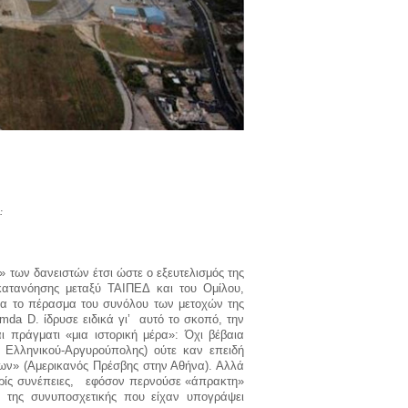
:
 των δανειστών έτσι ώστε ο εξευτελισμός της
 κατανόησης μεταξύ ΤΑΙΠΕΔ και του Ομίλου,
ια το πέρασμα του συνόλου των μετοχών της
amda
D
. ίδρυσε ειδικά γι’ αυτό το σκοπό, την
ι πράγματι «μια ιστορική μέρα»: Όχι βέβαια
ς Ελληνικού-Αργυρούπολης) ούτε καν επειδή
εων» (Αμερικανός Πρέσβης στην Αθήνα). Αλλά
ρίς συνέπειες, εφόσον περνούσε «άπρακτη»
 της συνυποσχετικής που είχαν υπογράψει