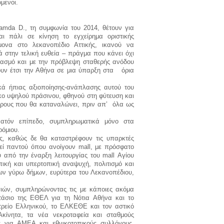
όμενοι.
amda
D
., τη συμφωνία του 2014, θέτουν για
ι πάλι σε κίνηση το εγχείρημα οριστικής
μονα στο λεκανοπέδιο Αττικής, ικανού να
ά στην τελική ευθεία – πράγμα που κάνει όχι
υασμό και με την πρόβλεψη σταθερής ανόδου
ουν έτσι την Αθήνα σε μια ύπαρξη στα όρια
ικά ήπιας αξιοποίησης-ανάπλασης αυτού του
κο υψηλού πράσινου, φθηνού στη φύτευση και
όρους που θα καταναλώνει, πριν απ’ όλα ως
ατόν επίπεδο, συμπληρωματικά μόνο στα
όμιου.
ές, καθώς δε θα καταστρέφουν τις υπαρκτές
βεί παντού όπου ανοίγουν
mall
, με πρόσφατο
υ από την έναρξη λειτουργίας του
mall
Αγίου
πική και υπερτοπική αναψυχή, πολιτισμό και
των γύρω δήμων, ευρύτερα του Λεκανοπέδιου,
ιών, συμπληρώνοντας τις με κάποιες ακόμα
άσιο της ΕΘΕΛ για τη Νότια Αθήνα και το
τρείο Ελληνικού, το ΕΛΚΕΘΕ και τον αστικό
ίνητα, τα νέα νεκροταφεία και σταθμούς
για ΑΜΕΑ και εθνικοτοπικούς συλλόγους,