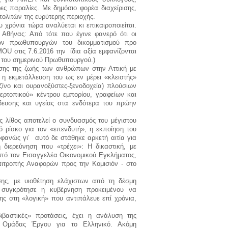
ες παραλίες. Με δημόσιο φορέα διαχείρισης,
πολιτών της ευρύτερης περιοχής.
ρόνια τώρα αναλύεται κι επικαιροποιείται.
 Αθήνας: Από τότε που έγινε φανερό ότι οι
κών πρωθυπουργών του δικομματισμού προ
MOU
στις 7.6.2016 την ίδια αξία εμφανίζονται
υ, του σημερινού Πρωθυπουργού.)
ωσης της ζωής των ανθρώπων στην Αττική με
 η εκμετάλλευση του ως εν μέρει «κλειστής»
ζίνο και ουρανοξύστες-ξενοδοχεία) πλούσιων
ρτοπικού» κέντρου εμπορίου, γραφείων και
ίδευσης και υγείας στα ενδότερα του πρώην
ος λίθος αποτελεί ο συνδυασμός του μέγιστου
κό ρίσκο για τον «επενδυτή», η εκποίηση του
φανώς γι’ αυτό δε στάθηκε αρκετή αιτία για
διερεύνηση που «τρέχει»: Η δικαστική, με
πό τον Εισαγγελέα Οικονομικού Εγκλήματος,
πιτροπής Αναφορών προς την Κομισιόν - στο
σης, με υιοθέτηση ελάχιστων από τη δέσμη
συγκρότησε η κυβέρνηση προκειμένου να
ς στη «λογική» που αντιπάλευε επί χρόνια,
ιβαστικές» προτάσεις, έχει η ανάλυση της
ς Ομάδας Έργου για το Ελληνικό. Ακόμη