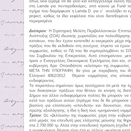
όπως όλοι ξέραμε ότι θα γίνει και καταγγέλλαμε εκείνη τ
στη
Lamda
για πενταροδεκάρες, από κοινού με
Fund
τ
σχήμα που διαμόρφωσε η
Lamda
D
. για ν’ αναλάβει το 
project
, καθώς τα ίδια κεφάλαια που είναι διατεθειμένοι 
περιορισμένα.
Δεύτερον
: Η Στρατηγική Μελέτη Περιβαλλοντικών Επιπτ
Ανάπτυξης (ΣΟΑ) ιδιωτικής χωροταξίας και πολεοδόμησης
κατοίκων, που δεν έχουν κατατεθεί κι εκκρεμούν μέχρι σήμε
πράξεις που θα εκδοθούν στη συνέχεια, έπρεπε να έχουν 
συμφωνίας, καθώς το ΠΔ που θα συμπεριλαμβάνει το ΣΟΕ 
του Συμβουλίου της Επικρατείας. Αυτό επισημαίνουν, μ
όρισε ο Εισαγγελέας Οικονομικού Εγκλήματος όσο και, σ
κυβέρνηση. Άρα: Οποιοδήποτε «κλείσιμο» της συμφωνίας
ΜΕΤΑ ΤΗΝ ΥΠΟΓΡΑΦΗ, θα γίνει με παραβίαση του ίδιο
Ελληνικό 4062/2012. Θέματα νομιμότητας στις αποικί
ενδιαφέροντος.
Τα παραπάνω σημαίνουν όμως ταυτόχρονα ότι μετά την έγ
των διοικητικών πράξεων που θέτουν σε κίνηση τις διατά
Δήμων και άλλοι ενδιαφερόμενοι πολίτες θα μπορούν να 
κατά των πράξεων αυτών (πράγμα που δε θα μπορούσε να
βιασύνη για επίσπευση «επενδυτή» και δανειστών, πο
πρώτης αξιολόγησης, η ίδια η δική τους «μνημονιακή νομιμό
Τρίτον
: Ως «βελτίωση» της συμφωνίας χάρη στην κυβερν
από μεριάς του επενδυτή μιας ελάχιστης μείωσης της θη
στα 2.700.000 τμ. Αλλά στην επενδυτική πρόταση (σχέδιο
η αναφερόμενη δόμηση είναι έτσι κι αλλιώς μικρότερη κατά 