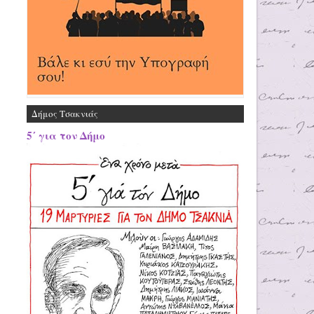
Δήμος Τσακνιάς
5΄ για τον Δήμο