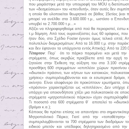
που μοιράστηκε μετά την υπογραφή του
MOU
η διατύπωση
των «δεσμεύσεων» του «επενδυτή», όταν αυτές δεν συμπίπτ
η οποία θα υλοποιείται θεωρητικά σε βάθος 15ετίας (και
μπορεί να ανέλθει στα 3.600.000 τ.μ., ωστόσο ο Επενδυτ
υπερβεί τα 2.700.000 τ.μ…»
Αξίζει να πληροφορηθούμε από πού θα περιοριστεί, έστω και
τ.μ δόμηση. Από τους ουρανοξύστες έως 60 ορόφους, που
ήταν δύο, στο Σχέδιο
Foster
έγιναν όμως τελικά επτά; Απ
πολυτελών διαμερισμάτων; Από τα 16.000 τ.μ. στην παράκτ
και δεν έφταναν τα υπάρχοντα εντός Αττικής); Από τα 220
Τέταρτον
: Παρ’ ότι το πάρκο παραμένει και μετά την 
στρέμματα, όπως ακριβώς προέβλεπε από την αρχή το
ζητούσε στην Έκθεση της αύξηση του στα 3.100 στρέμ
προσθήκη 600 στρεμμάτων «επιπλέον χώρων πρασίνου κ
«ιδιωτικό» πράσινο, των κήπων των κατοικιών, πολυκατοι
χρήσεις» συμπεριλαμβάνονται και οι εσωτερικοί δρόμοι, 
ακίνητο. Είναι ολοφάνερο ότι προκύπτουν ερωτήματα, όπως
«πράσινο» χαρακτηρίζεται ως «επιπλέον»; Δεν υπήρχε 
υπάρχει για οποιονδήποτε χτίζει μια πολυκατοικία σε οπο
στρέμματα «μητροπολιτικού πάρκου» είχαν συμπεριληφθεί 
Τι ποσοστό στα 600 στρέμματα θ’ αποτελεί το «ιδιωτικό
(δρόμοι κ.α.);
Κάποιος θα πρέπει επίσης να απαντήσει στο σημαντικότερο
Μητροπολιτικό Πάρκο; Γιατί από την «τοποθέτηση» 
συμπεριλαμβάνονται τα 700 στρέμματα των διαδρόμων το
ειδικού μπετόν και υπέδαφος δηλητηριασμένο από την