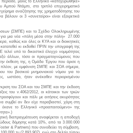
ην περίοδο, μόλις το Ελληνικό «κατοχυρώθηκε»
ου Αμπού Ντάμπι, στο τριπλό επιχειρηματικό
εγχείρημα αναζήτησης της χρηματοδότησης του
να βάλουν οι 3 «συνεταίροι» είναι εξαιρετικά
ώσεων (ΣΜΠΕ) και το Σχέδιο Ολοκληρωμένης
 για μια νέα «πόλη μέσα στην πόλη» 27.000
ρα, καθώς και όλες οι ΚΥΑ και οι διοικητικές
κατατεθεί κι εκδοθεί ΠΡΙΝ την υπογραφή της
τελεί υπό το δικαστικό έλεγχο νομιμότητας
εταξύ άλλων, τόσο οι πραγματογνώμονες που
την έκθεση της, η Ομάδα Έργου που όρισε η
, πλέον, με εμφάνιση ΣΜΠΕ και ΣΟΑ σήμερα,
υ του βασικού μνημονιακού νόμου για το
ες, ωστόσο, ήταν ανέκαθεν περιορισμένου
κριση του ΣΟΑ και του ΣΜΠΕ και την έκδοση
ξεις του ν.4062/2012, οι κάτοικοι των τριών
προσφύγουν και πάλι με αιτήσεις ακυρότητας
 συμβεί αν δεν είχε παραβιαστεί, χάρη στη
υ έκανε το Ελληνικό «προαπαιτούμενο» της
τητα».)
ητική διαπραγμάτευση αναφέρεται η αποδοχή
ριώδους δόμησης κατά 10%, από τα 3.000.000
Foster
&
Partners
) που συνοδεύει τη σύμβαση,
100.000 τμ (2.893.907), ενώ στο δελτίο τύπου