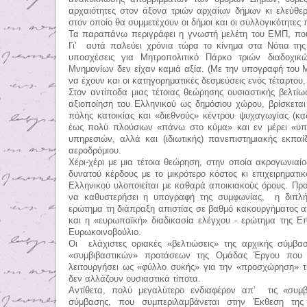
αρχαιότητες στον άξονα τριών αρχαίων δήμων κι ελεύθερ
στον οποίο θα συμμετέχουν οι δήμοι και οι συλλογικότητες 
Τα παραπάνω περιγράφει η γνωστή μελέτη του ΕΜΠ, που χ
Γι’ αυτά παλεύει χρόνια τώρα το κίνημα στα Νότια της
υποσχέσεις για Μητροπολιτικό Πάρκο τριών διαδοχι
Μνημονίων δεν είχαν καμιά αξία. (Με την υπογραφή του
να έχουν και οι κατηγορηματικές δεσμεύσεις ενός τέταρτο
Στον αντίποδα μιας τέτοιας θεώρησης ουσιαστικής βελτί
αξιοποίηση του Ελληνικού ως δημόσιου χώρου, βρίσκεται
πόλης κατοικίας και «διεθνούς» κέντρου ψυχαγωγίας (κα
έως πολύ πλούσιων «πάνω στο κύμα» και εν μέρει «υπε
υπηρεσιών, αλλά και (ιδιωτικής) πανεπιστημιακής εκπα
αεροδρόμιου.
Χέρι-χέρι με μια τέτοια θεώρηση, στην οποία ακρογωνιαί
δυνατού κέρδους με το μικρότερο κόστος κι επιχειρηματι
Ελληνικού υλοποιείται με καθαρά αποικιακούς όρους. Προ
να καθυστερήσει η υπογραφή της συμφωνίας, η διπλή 
ερώτημα τη διάπραξη απιστίας σε βαθμό κακουργήματος α
και η «ευρωπαϊκή» διαδικασία ελέγχου - ερώτημα της Ε
Ευρωκοινοβούλιο.
Οι ελάχιστες οριακές «βελτιώσεις» της αρχικής σύμβα
«συμβιβαστικών» προτάσεων της Ομάδας Έργου που 
λειτουργήσει ως «φύλλο συκής» για την «προσχώρηση» τη
δεν αλλάζουν ουσιαστικά τίποτα.
Αντίθετα, πολύ μεγαλύτερο ενδιαφέρον απ’ τις «συμβ
σύμβασης, που συμπεριλαμβάνεται στην Έκθεση τη