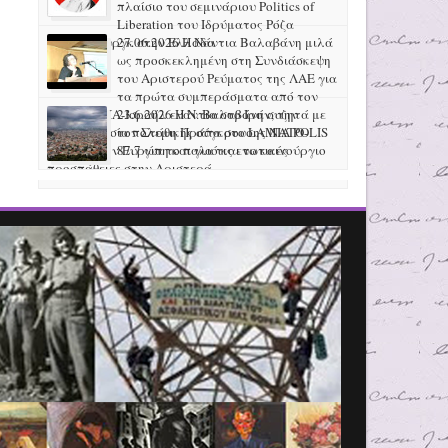
πλαίσιο του σεμινάριου Politics of
Liberation του Ιδρύματος Ρόζα
Λούξεμπουργκ στην Ελλάδα
27.06.2026 H Νάντια Βαλαβάνη μιλά
ως προσκεκλημένη στη Συνδιάσκεψη
του Αριστερού Ρεύματος της ΛΑΕ για
τα πρώτα συμπεράσματα από τον
πόλεμο ΗΠΑ-Ισραήλ ενάντια στο Ιράν, την
23.6.2026 Η Ν. Βαλαβάνη συζητά με
προετοιμασία πολεμικής σύγκρουσης ΝΑΤΟ-
τον Στάθη Πράπα στο LAMIA POLIS
Ρωσίας στην Ευρώπη και για τις ενωτικές
87.7 για το παλιό και το καινούργιο
προσπάθειες στην Αριστερά