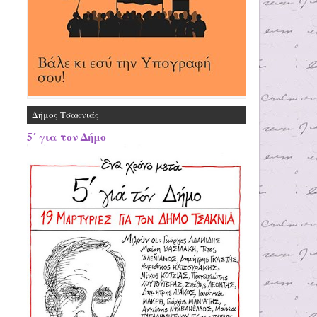
Δήμος Τσακνιάς
5΄ για τον Δήμο