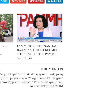
witter
Google
Pinterest
Linkedin
α των
ΣΥΜΜΕΤΟΧΗ ΤΗΣ ΝΑΝΤΙΑΣ
ΒΑΛΑΒΑΝΗ ΣΤΗΝ ΕΚΠΟΜΠΗ
ον
ΤΟΥ ΣΚΑΪ "ΠΡΩΤΗ ΓΡΑΜΜΗ"
(26.9.2014)
ΕΠΟΜΕΝΟ
Ας μην περάσει στη σιωπή η προετοιμαζόμενη
 για το μεγαλύτερο "Μνημονιακό πλυντήριο"
οδιαφυγής και "μαύρου" πολιτικού χρήματος,
Δελτίο Τύπου (3.8.2016)