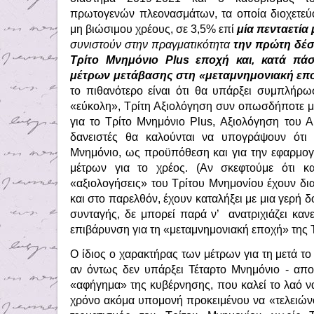
πρωτογενών πλεονασμάτων, τα οποία διοχετεύ
μη βιώσιμου χρέους, σε 3,5% επί
μία
πενταετία 
συνιστούν στην πραγματικότητα
την πρώτη δέ
Τρίτο Μνημόνιο Plus εποχή και, κατά πά
μέτρων μετάβασης στη «μεταμνημονιακή επ
το πιθανότερο είναι ότι θα υπάρξει συμπλήρω
«εύκολη», Τρίτη Αξιολόγηση συν οπωσδήποτε μι
για το Τρίτο Μνημόνιο Plus, Αξιολόγηση του 
δανειστές θα καλούνται να υπογράψουν ότι
Μνημόνιο, ως προϋπόθεση και για την εφαρμ
μέτρων για το χρέος. (Αν σκεφτούμε ότι κ
«αξιολογήσεις» του Τρίτου Μνημονίου έχουν δι
και στο παρελθόν, έχουν καταλήξει με μια γερή
συνταγής, δε μπορεί παρά ν’ ανατριχιάζει καν
επιβάρυνση για τη «μεταμνημονιακή εποχή» της Τ
Ο ίδιος ο χαρακτήρας των μέτρων για τη μετά τ
αν όντως δεν υπάρξει Τέταρτο Μνημόνιο - αποδ
«αφήγημα» της κυβέρνησης, που καλεί το λαό να 
χρόνο ακόμα υπομονή προκειμένου να «τελειώνο