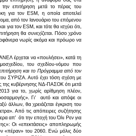
α την επιτήρηση μετά το πέρας του
κη για τον ESM, η οποία αποτελεί
μα, από τον Ιανουάριο του επόμενου
ι για τον ESM, και τότε θα ισχύει ότι,
επιτήρηση θα συνεχίζεται. Πόσο χρόνο
ολοφάνερα νωρίς ακόμα και πρόωρο να
ΑΝΕΛ έρχεται να «πουλήσει», κατά τη
μοσχεδίου, του σχεδίου-νόμου που
 επιτήρηση και το Πρόγραμμα από τον
ου ΣΥΡΙΖΑ. Αυτό έχει τόση σχέση με
ς της κυβέρνησης ΝΔ-ΠΑΣΟΚ ότι μετά
013 για το, χωρίς αρίθμηση πλέον,
ροσαρμογής». Γι’ αυτό και απόψε οι
ξύ άλλων, θα χρειάζεται έγκριση του
ετρα». Από τις απόπειρες συζήτησης
ερα απ’ ότι την εποχή του Όλι Ρεν για
ησης»: Οι «επεκτάσεις» αποπληρωμής
ύν «πέραν» του 2060. Ενώ μόλις δύο