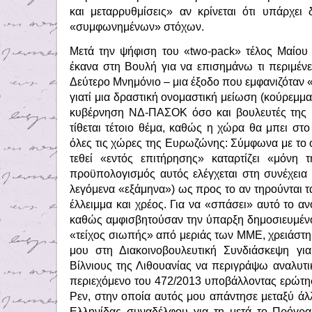
και μεταρρυθμίσεις» αν κρίνεται ότι υπάρχε
«συμφωνημένων» στόχων.
Μετά την ψήφιση του «two-pack» τέλος Μαίου
έκανα στη Βουλή για να επισημάνω τι περιμέν
Δεύτερο Μνημόνιο – μια έξοδο που εμφανιζόταν 
γιατί μια δραστική ονομαστική μείωση (κούρεμμα
κυβέρνηση ΝΔ-ΠΑΣΟΚ όσο και βουλευτές της 
τίθεται τέτοιο θέμα, καθώς η χώρα θα μπει στο
όλες τις χώρες της Ευρωζώνης: Σύμφωνα με το ο
τεθεί «εντός επιτήρησης» καταρτίζει «μόνη
προϋπολογισμός αυτός ελέγχεται στη συνέχεια
λεγόμενα «εξάμηνα») ως προς το αν τηρούνται τα
έλλειμμα και χρέος. Για να «σπάσει» αυτό το 
καθώς αμφισβητούσαν την ύπαρξη δημοσιευμένο
«τείχος σιωπής» από μεριάς των ΜΜΕ, χρειάστηκ
μου στη Διακοινοβουλευτική Συνδιάσκεψη γι
Βίλνιους της Λιθουανίας να περιγράψω αναλυτι
περιεχόμενο του 472/2013 υποβάλλοντας ερώτησ
Ρεν, στην οποία αυτός μου απάντησε μεταξύ άλλ
Ελληνίδας συναδέλφου για τη μετά το Πρόγρ