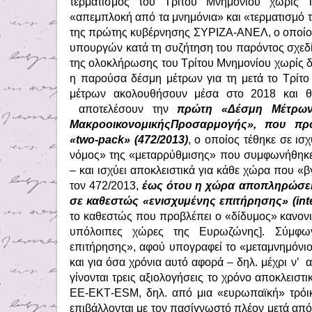
τερματισμός του Τρίτου Μνημονίου χωρίς Τ
«απεμπλοκή από τα μνημόνια» και «τερματισμό τ
της πρώτης κυβέρνησης ΣΥΡΙΖΑ-ΑΝΕΛ, ο οποίο
υπουργών κατά τη συζήτηση του παρόντος σχεδί
της ολοκλήρωσης του Τρίτου Μνημονίου χωρίς δι
η παρούσα δέσμη μέτρων για τη μετά το Τρίτ
μέτρων ακολουθήσουν μέσα στο 2018 και θ
αποτελέσουν την
πρώτη «Δέσμη Μέτρων
ΜακροοικονομικήςΠροσαρμογής», που πρ
«two-pack» (472/2013)
, ο οποίος τέθηκε σε ισ
νόμος» της «μεταρρύθμισης» που συμφωνήθηκε
– και ισχύει αποκλειστικά για κάθε χώρα που «
τον 472/2013,
έως ότου η χώρα αποπληρώσει 
σε καθεστώς «ενισχυμένης επιτήρησης» (inte
το καθεστώς που προβλέπει ο «δίδυμος» κανονισ
υπόλοιπες χώρες της Ευρωζώνης]. Σύμφω
επιτήρησης», αφού υπογραφεί το «μεταμνημόν
και για όσα χρόνια αυτό αφορά – δηλ. μέχρι ν’
γίνονται τρεις αξιολογήσεις το χρόνο αποκλεισ
ΕΕ-ΕΚΤ-ESM, δηλ. από μια «ευρωπαϊκή» τρόικ
επιβάλλονται με τον πασίγνωστό πλέον μετά από