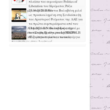
πλαίσιο του σεμινάριου Politics of
Liberation του Ιδρύματος Ρόζα
Λούξεμπουργκ στην Ελλάδα
27.06.2026 H Νάντια Βαλαβάνη μιλά
ως προσκεκλημένη στη Συνδιάσκεψη
του Αριστερού Ρεύματος της ΛΑΕ για
τα πρώτα συμπεράσματα από τον
πόλεμο ΗΠΑ-Ισραήλ ενάντια στο Ιράν, την
23.6.2026 Η Ν. Βαλαβάνη συζητά με
προετοιμασία πολεμικής σύγκρουσης ΝΑΤΟ-
τον Στάθη Πράπα στο LAMIA POLIS
Ρωσίας στην Ευρώπη και για τις ενωτικές
87.7 για το παλιό και το καινούργιο
προσπάθειες στην Αριστερά