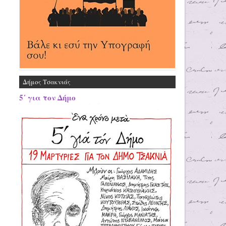
Δήμος Τσακνιάς
5΄ για τον Δήμο