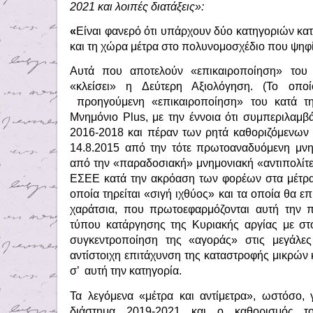
2021 και λοιπές διατάξεις
»:
«
Είναι φανερό ότι υπάρχουν δύο κατηγοριών κα
και τη χώρα μέτρα στο πολυνομοσχέδιο που ψηφί
Αυτά που αποτελούν «επικαιροποίηση» του 
«κλείσει» η Δεύτερη Αξιολόγηση. (Το οπ
προηγούμενη «επικαιροποίηση» του κατά τη
Μνημόνιο Plus, με την έννοια ότι συμπεριλαμβά
2016-2018 και πέραν των ρητά καθοριζόμενων σ
14.8.2015 από την τότε πρωτοαναδυόμενη μνη
από την «παραδοσιακή» μνημονιακή «αντιπολίτ
ΕΣΕΕ κατά την ακρόαση των φορέων στα μέτρα κ
οποία τηρείται «σιγή ιχθύος» και τα οποία θα 
χαράτσια, που πρωτοεφαρμόζονται αυτή την π
τύπου κατάργησης της Κυριακής αργίας με σ
συγκεντροποίηση της «αγοράς» στις μεγάλες
αντίστοιχη επιτάχυνση της καταστροφής μικρών 
σ’ αυτή την κατηγορία.
Τα λεγόμενα «μέτρα και αντίμετρα», ωστόσο,
διάστημα 2019-2021 και ο καθορισμός τ