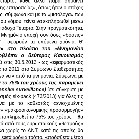
έταρτο, κάθε άλλο παρά σημαίνει
ης επιτροπείας», όπως ήταν ο στόχος
ς σύμφωνα και με τα «μισόλογα» των
ου νόμου, τείνει να εκπληρωθεί μέσω
άδοχο Τέταρτο. Στην πραγματικότητα,
ο Μνημόνιο εποχή συν όσες «δόσεις»
’ αφορούν τα επόμενα χρόνια, θ’
» στο πλαίσιο του «Μνημονίου
οβλέπει ο δεύτερος Κανονισμός
χύ στις 30.5.2013 - ως «εφαρμοστικός
 το 2011 στο Σύμφωνο Σταθερότητας
βγαίνει» από τα μνημόνια. Σύμφωνα με
το 75% του χρέους της παραμένει
nsive surveillance)
[σε σύγκριση με
μός six-pack (473/2013) για όλες τις
να με το καθεστώς «ενισχυμένης
ιο» «μακροοικονομικής προσαρμογής»
 αποπληρωθεί το 75% του χρέους – θα
τικά από τους ευρωπαϊκούς «θεσμούς»
α χωρίς το ΔΝΤ, κατά τις οποίες θα
 εφτά χρόνια τρόπο, «πρόσθετα μέτρα