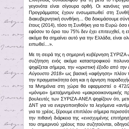
γεγονότα είναι σίγουρα ορθή. Οι κανόνες γι
Προγράμματος έχουν ενσωματωθεί στη Συνθή
διακυβερνητική συνθήκη… Θα δοκιμάσουμε σύντο
έτους (2014), τόσο τη Συνθήκη για το Ευρώ όσο κα
εφόσον το όριο του 75% δεν έχει επιτευχθεί, η 
ακόμα θα σημαίνει αυτό για την Ελλάδα, είναι 
ειπωθεί…».
Με τη σειρά της η σημερινή κυβέρνηση ΣΥΡΙΖΑ-
συζήτηση ενός ακόμα καταστροφικού πολυνο
ψηφίζεται σήμερα, την «
οριστική έξοδο από την
Αύγουστο 2018»
ως βασική «αφήγηση» πλέον τ
την πραγματικότητα όση και η άρνηση παραδοχή
τα Μνημόνια στη χώρα θα εφαρμοστεί ο 472/2
«μόνιμο» (μετα)μνημόνιο «μακροοικονομικής π
βουλευτές των ΣΥΡΙΖΑ-ΑΝΕΛ ψηφίζουν ότι, μετα
ΔΝΤ για να ενεργοποιηθούν τα λεγόμενα «αντίμ
για το χρέος, ξέρουμε επιπλέον σήμερα περισσότ
την πιθανή διάρκεια της «ενισχυμένης επιτήρ
του σημερινού χρέους που συζητούνται, οδηγο