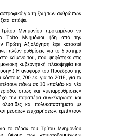
ταστροφικά για τη ζωή των ανθρώπων
ζεται απόψε.
Τρίτου Μνημονίου προκειμένου να
οίο Τρίτο Μνημόνιοι ήδη από την
ν Πρώτη Αξιολόγηση έχει καταστεί
νει πλέον ρυθμίσεις για το διάστημα
το κείμενο του, που ψηφίστηκε στις
μονιακή κυβερνητική πλειοψηφία και
ευση».) Η αναφορά του Προέδρου της
όστους 700 εκ. για το 2018, για τα
επιπέσουν πάνω σε 10 «παλιά» και νέα
ερίοδο, όπως και «μεταρρυθμίσεις»
τόχο την παραπέρα συγκέντρωση και
 αλυσίδες και πολυκαταστήματα με
και μεσαίων επιχειρήσεων, εμπίπτουν
 για το πέραν του Τρίτου Μνημονίου
ου ύψους των «αιματοβαμμένων»