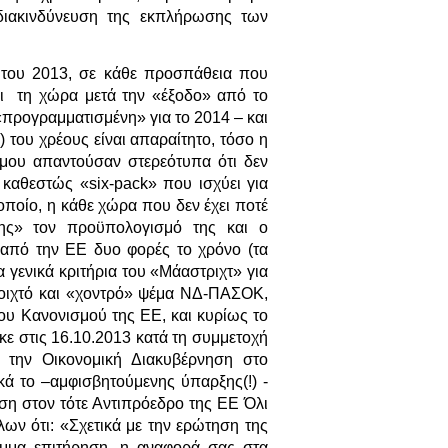
ι διακινδύνευση της εκπλήρωσης των
 του 2013, σε κάθε προσπάθεια που
ει τη χώρα μετά την «έξοδο» από το
«προγραμματισμένη» για το 2014 – και
) του χρέους είναι απαραίτητο, τόσο η
μου απαντούσαν στερεότυπα ότι δεν
 καθεστώς «six-pack» που ισχύει για
ποίο, η κάθε χώρα που δεν έχει ποτέ
 της» τον προϋπολογισμό της και ο
 από την ΕΕ δυο φορές το χρόνο (τα
 γενικά κριτήρια του «Μάαστριχτ» για
ανοιχτό και «χοντρό» ψέμα ΝΔ-ΠΑΣΟΚ,
υ Κανονισμού της ΕΕ, και κυρίως το
ε στις 16.10.2013 κατά τη συμμετοχή
α την Οικονομική Διακυβέρνηση στο
κά το –αμφισβητούμενης ύπαρξης(!) -
η στον τότε Αντιπρόεδρο της ΕΕ Όλι
ων ότι: «Σχετικά με την ερώτηση της
αμμα επιτήρηση, η αναφορά σας στα