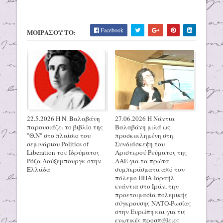
Facebook
ΜΟΙΡΑΣΟΥ ΤΟ:
22.5.2026 H N. Βαλαβάνη
27.06.2026 H Νάντια
παρουσιάζει το βιβλίο της
Βαλαβάνη μιλά ως
"Θ.Ν" στο πλαίσιο του
προσκεκλημένη στη
σεμινάριου Politics of
Συνδιάσκεψη του
Liberation του Ιδρύματος
Αριστερού Ρεύματος της
Ρόζα Λούξεμπουργκ στην
ΛΑΕ για τα πρώτα
Ελλάδα
συμπεράσματα από τον
πόλεμο ΗΠΑ-Ισραήλ
ενάντια στο Ιράν, την
προετοιμασία πολεμικής
σύγκρουσης ΝΑΤΟ-Ρωσίας
στην Ευρώπη και για τις
ενωτικές προσπάθειες