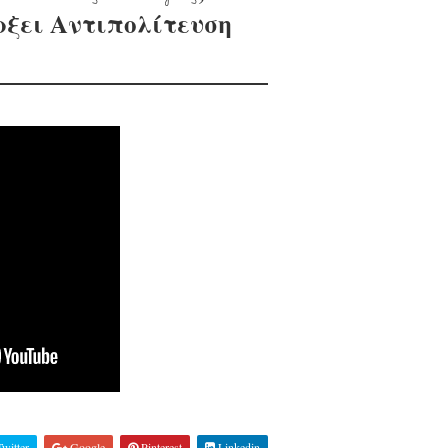
ρξει Αντιπολίτευση
witter
Google
Pinterest
Linkedin