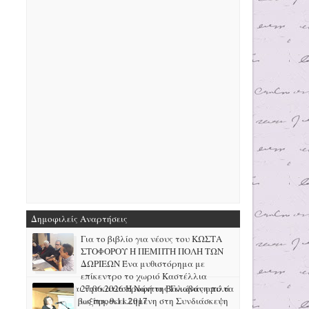
Δημοφιλείς Αναρτήσεις
Για το βιβλίο για νέους του ΚΩΣΤΑ
ΣΤΟΦΟΡΟΥ Η ΠΕΜΠΤΗ ΠΟΛΗ ΤΩΝ
ΔΩΡΙΕΩΝ Ένα μυθιστόρημα με
επίκεντρο το χωριό Καστέλλια
Φωκίδας και την καταστροφή της Γκιώνας από τα
27.06.2026 H Νάντια Βαλαβάνη μιλά
μεταλλεία βωξίτη, 9.11.2017
ως προσκεκλημένη στη Συνδιάσκεψη