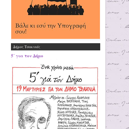
Δήμος Τσακνιάς
5΄ για τον Δήμο