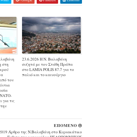
Βαλαβάνη
23.6.2026 Η Ν. Βαλαβάνη
η στη
συζητά με τον Στάθη Πράπα
τερού
στο LAMIA POLIS 87.7 για το
τα
παλιό και το καινούργιο
από τον
άντια
ασία
 ΝΑΤΟ-
 για τις
στην
ΕΠΟΜΕΝΟ
.2019 Άρθρο της Ν.Βαλαβάνη στο Κυριακάτικο