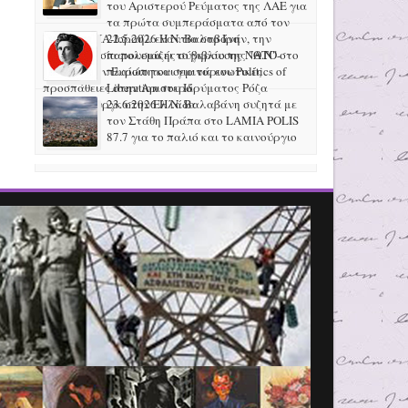
του Αριστερού Ρεύματος της ΛΑΕ για
τα πρώτα συμπεράσματα από τον
πόλεμο ΗΠΑ-Ισραήλ ενάντια στο Ιράν, την
22.5.2026 H N. Βαλαβάνη
προετοιμασία πολεμικής σύγκρουσης ΝΑΤΟ-
παρουσιάζει το βιβλίο της "Θ.Ν" στο
Ρωσίας στην Ευρώπη και για τις ενωτικές
πλαίσιο του σεμινάριου Politics of
προσπάθειες στην Αριστερά
Liberation του Ιδρύματος Ρόζα
Λούξεμπουργκ στην Ελλάδα
23.6.2026 Η Ν. Βαλαβάνη συζητά με
τον Στάθη Πράπα στο LAMIA POLIS
87.7 για το παλιό και το καινούργιο