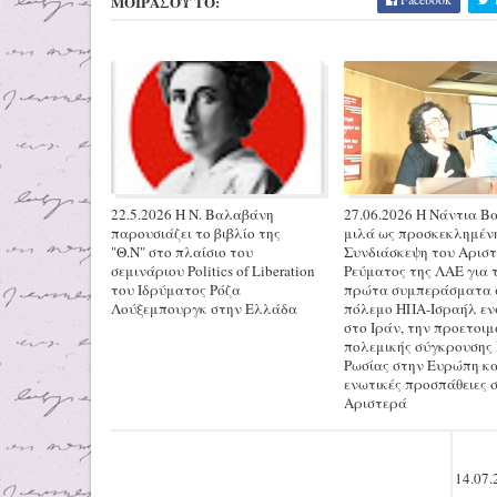
ΜΟΙΡΑΣΟΥ ΤΟ:
22.5.2026 H N. Βαλαβάνη
27.06.2026 H Νάντια 
παρουσιάζει το βιβλίο της
μιλά ως προσκεκλημέν
"Θ.Ν" στο πλαίσιο του
Συνδιάσκεψη του Αρισ
σεμινάριου Politics of Liberation
Ρεύματος της ΛΑΕ για 
του Ιδρύματος Ρόζα
πρώτα συμπεράσματα 
Λούξεμπουργκ στην Ελλάδα
πόλεμο ΗΠΑ-Ισραήλ εν
στο Ιράν, την προετοιμ
πολεμικής σύγκρουσης
Ρωσίας στην Ευρώπη και
ενωτικές προσπάθειες 
Αριστερά
14.07