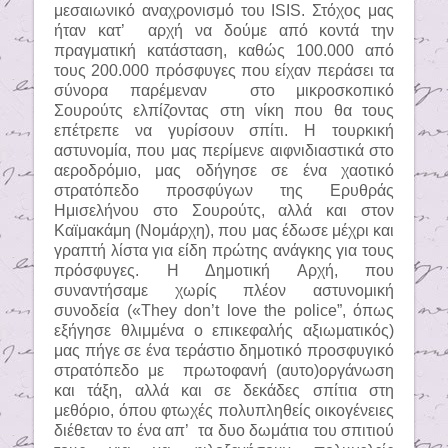
μεσαιωνικό αναχρονισμό του
ISIS
. Στόχος μας
ήταν κατ’
αρχή να δούμε από κοντά την
πραγματική κατάσταση, καθώς 100.000 από
τους 200.000 πρόσφυγες που είχαν περάσει τα
σύνορα παρέμεναν
στο μικροσκοπικό
Σουρούτς ελπίζοντας στη νίκη που θα τους
επέτρεπε να γυρίσουν σπίτι. Η τουρκική
αστυνομία, που μας περίμενε αιφνιδιαστικά στο
αεροδρόμιο, μας οδήγησε σε ένα χαοτικό
στρατόπεδο προσφύγων της Ερυθράς
Ημισελήνου στο Σουρούτς, αλλά και στον
Καϊμακάμη (Νομάρχη), που μας έδωσε μέχρι και
γραπτή λίστα για είδη πρώτης ανάγκης για τους
πρόσφυγες. Η Δημοτική Αρχή, που
συναντήσαμε χωρίς πλέον αστυνομική
συνοδεία («
They don
’
t love the police
”, όπως
εξήγησε θλιμμένα ο επικεφαλής αξιωματικός)
μας πήγε σε ένα τεράστιο δημοτικό προσφυγικό
στρατόπεδο με
πρωτοφανή (αυτο)οργάνωση
και τάξη, αλλά και σε δεκάδες σπίτια στη
μεθόριο, όπου φτωχές πολυπληθείς οικογένειες
διέθεταν το ένα απ’
τα δυο δωμάτια του σπιτιού