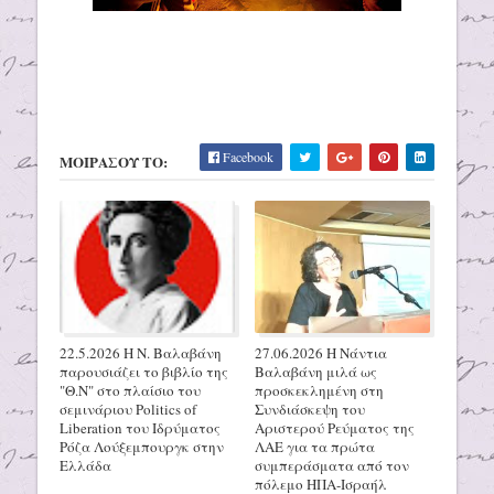
Facebook
ΜΟΙΡΑΣΟΥ ΤΟ:
22.5.2026 H N. Βαλαβάνη
27.06.2026 H Νάντια
παρουσιάζει το βιβλίο της
Βαλαβάνη μιλά ως
"Θ.Ν" στο πλαίσιο του
προσκεκλημένη στη
σεμινάριου Politics of
Συνδιάσκεψη του
Liberation του Ιδρύματος
Αριστερού Ρεύματος της
Ρόζα Λούξεμπουργκ στην
ΛΑΕ για τα πρώτα
Ελλάδα
συμπεράσματα από τον
πόλεμο ΗΠΑ-Ισραήλ