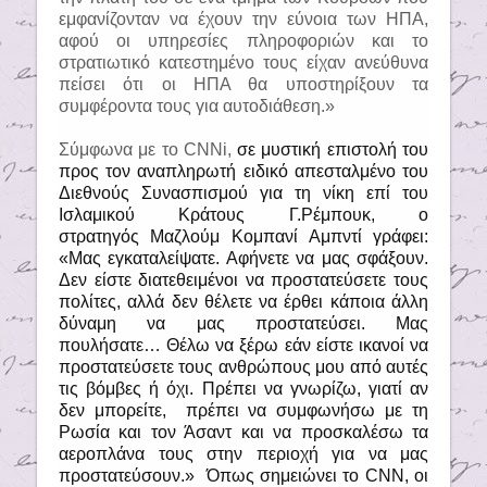
εμφανίζονταν να έχουν την εύνοια των ΗΠΑ,
αφού οι υπηρεσίες πληροφοριών και το
στρατιωτικό κατεστημένο τους είχαν ανεύθυνα
πείσει ότι οι ΗΠΑ θα υποστηρίξουν τα
συμφέροντα τους για αυτοδιάθεση.»
Σύμφωνα με το
CNNi
,
σε μυστική επιστολή του
προς τον αναπληρωτή ειδικό απεσταλμένο του
Διεθνούς Συνασπισμού για τη νίκη επί του
Ισλαμικού Κράτους
Γ.Ρέμπουκ,
ο
στρατηγός
Μαζλούμ Κομπανί
Αμπντί
γράφει:
«Μας εγκαταλείψατε. Αφήνετε να μας σφάξουν.
Δεν είστε διατεθειμένοι να προστατεύσετε τους
πολίτες, αλλά δεν θέλετε να έρθει κάποια άλλη
δύναμη να μας προστατεύσει. Μας
πουλήσατε… Θέλω να ξέρω εάν είστε ικανοί να
προστατεύσετε τους ανθρώπους μου από αυτές
τις βόμβες ή όχι. Πρέπει να γνωρίζω, γιατί αν
δεν μπορείτε,
πρέπει να συμφωνήσω με τη
Ρωσία και τον Άσαντ και να προσκαλέσω τα
αεροπλάνα τους στην περιοχή για να μας
προστατεύσουν.»
Όπως σημειώνει το
CNN
, οι