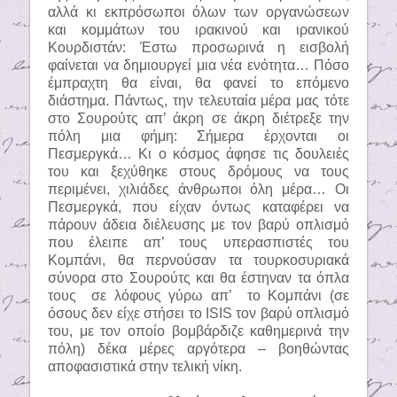
αλλά κι εκπρόσωποι όλων των οργανώσεων
και κομμάτων του ιρακινού και ιρανικού
Κουρδιστάν: Έστω προσωρινά η εισβολή
φαίνεται να δημιουργεί μια νέα ενότητα… Πόσο
έμπραχτη θα είναι, θα φανεί το επόμενο
διάστημα. Πάντως, την τελευταία μέρα μας τότε
στο Σουρούτς απ’ άκρη σε άκρη διέτρεξε την
πόλη μια φήμη: Σήμερα έρχονται οι
Πεσμεργκά… Κι ο κόσμος άφησε τις δουλειές
του και ξεχύθηκε στους δρόμους να τους
περιμένει, χιλιάδες άνθρωποι όλη μέρα… Οι
Πεσμεργκά, που είχαν όντως καταφέρει να
πάρουν άδεια διέλευσης με τον βαρύ οπλισμό
που έλειπε απ’ τους υπερασπιστές του
Κομπάνι, θα περνούσαν τα τουρκοσυριακά
σύνορα στο Σουρούτς και θα έστηναν τα όπλα
τους
σε λόφους γύρω απ’
το Κομπάνι (σε
όσους δεν είχε στήσει το
ISIS
τον βαρύ οπλισμό
του, με τον οποίο βομβάρδιζε καθημερινά την
πόλη) δέκα μέρες αργότερα – βοηθώντας
αποφασιστικά στην τελική νίκη.