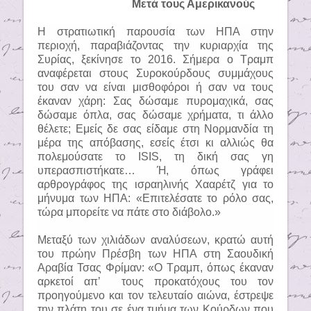
Μετά τους Αμερικανούς
Η στρατιωτική παρουσία των ΗΠΑ στην
περιοχή, παραβιάζοντας την κυριαρχία της
Συρίας, ξεκίνησε το 2016. Σήμερα ο Τραμπ
αναφέρεται στους Συροκούρδους συμμάχους
του σαν να είναι μισθοφόροι ή σαν να τους
έκαναν χάρη: Σας δώσαμε πυρομαχικά, σας
δώσαμε όπλα, σας δώσαμε χρήματα, τι άλλο
θέλετε; Εμείς δε σας είδαμε στη Νορμανδία τη
μέρα της απόβασης, εσείς έτσι κι αλλιώς θα
πολεμούσατε το
ISIS
, τη δική σας γη
υπερασπιστήκατε… Ή, όπως γράφει
αρθρογράφος της ισραηλινής Χααρέτζ για το
μήνυμα των ΗΠΑ: «Επιτελέσατε το ρόλο σας,
τώρα μπορείτε να πάτε στο διάβολο.»
Μεταξύ των χιλιάδων αναλύσεων, κρατώ αυτή
του πρώην Πρέσβη των ΗΠΑ στη Σαουδική
Αραβία Τσας Φρίμαν: «Ο Τραμπ, όπως έκαναν
αρκετοί απ’
τους προκατόχους του τον
προηγούμενο και τον τελευταίο αιώνα, έστρεψε
την πλάτη του σε ένα τμήμα των Κούρδων που