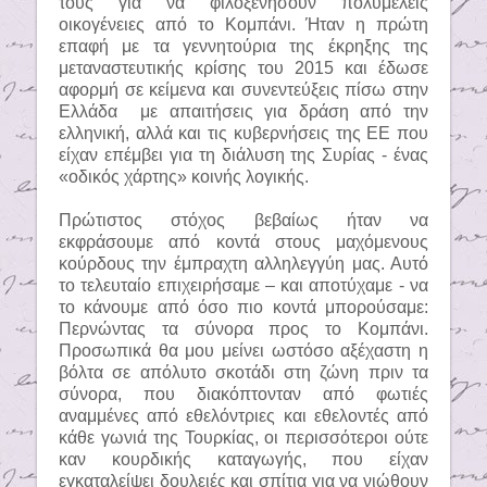
τους για να φιλοξενήσουν πολυμελείς
οικογένειες από το Κομπάνι. Ήταν η πρώτη
επαφή με τα γεννητούρια της έκρηξης της
μεταναστευτικής κρίσης του 2015 και έδωσε
αφορμή σε κείμενα και συνεντεύξεις πίσω στην
Ελλάδα
με απαιτήσεις για δράση από την
ελληνική, αλλά και τις κυβερνήσεις της ΕΕ που
είχαν επέμβει για τη διάλυση της Συρίας - ένας
«οδικός χάρτης» κοινής λογικής.
Πρώτιστος στόχος βεβαίως ήταν να
εκφράσουμε από κοντά στους μαχόμενους
κούρδους την έμπραχτη αλληλεγγύη μας. Αυτό
το τελευταίο επιχειρήσαμε – και αποτύχαμε - να
το κάνουμε από όσο πιο κοντά μπορούσαμε:
Περνώντας τα σύνορα προς το Κομπάνι.
Προσωπικά θα μου μείνει ωστόσο αξέχαστη η
βόλτα σε απόλυτο σκοτάδι στη ζώνη πριν τα
σύνορα, που διακόπτονταν από φωτιές
αναμμένες από εθελόντριες και εθελοντές από
κάθε γωνιά της Τουρκίας, οι περισσότεροι ούτε
καν κουρδικής καταγωγής, που είχαν
εγκαταλείψει δουλειές και σπίτια για να νιώθουν