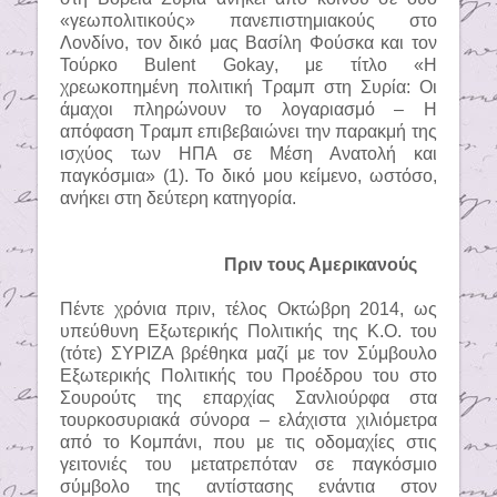
«γεωπολιτικούς» πανεπιστημιακούς στο
Λονδίνο, τον δικό μας Βασίλη Φούσκα και τον
Τούρκο
Bulent Gokay
, με τίτλο «Η
χρεωκοπημένη πολιτική Τραμπ στη Συρία: Οι
άμαχοι πληρώνουν το λογαριασμό – Η
απόφαση Τραμπ επιβεβαιώνει την παρακμή της
ισχύος των ΗΠΑ σε Μέση Ανατολή και
παγκόσμια» (1). Το δικό μου κείμενο, ωστόσο,
ανήκει στη δεύτερη κατηγορία.
Πριν τους Αμερικανούς
Πέντε χρόνια πριν, τέλος Οκτώβρη 2014, ως
υπεύθυνη Εξωτερικής Πολιτικής της Κ.Ο. του
(τότε) ΣΥΡΙΖΑ βρέθηκα μαζί με τον Σύμβουλο
Εξωτερικής Πολιτικής του Προέδρου του στο
Σουρούτς της επαρχίας Σανλιούρφα στα
τουρκοσυριακά σύνορα – ελάχιστα χιλιόμετρα
από το Κομπάνι, που με τις οδομαχίες στις
γειτονιές του μετατρεπόταν σε παγκόσμιο
σύμβολο της αντίστασης ενάντια στον