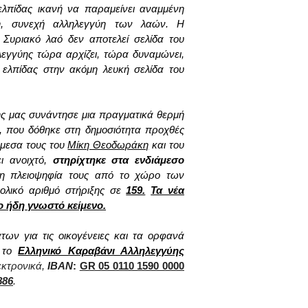
ελπίδας ικανή να παραμείνει αναμμένη
νη, συνεχή αλληλεγγύη των λαών. Η
Συριακό λαό δεν αποτελεί σελίδα του
λεγγύης τώρα αρχίζει, τώρα δυναμώνει,
 ελπίδας στην ακόμη λευκή σελίδα του
σης μας συνάντησε μια πραγματικά θερμή
, που δόθηκε στη δημοσιότητα προχθές
άμεσα τους του
Μίκη Θεοδωράκη
και του
ει ανοιχτό,
στηρίχτηκε στα ενδιάμεσο
λη πλειοψηφία τους από το χώρο των
ολικό αριθμό στήριξης σε
159.
Τα νέα
 ήδη γνωστό κείμενο.
των για τις οικογένειες και τα ορφανά
ό το
Ελληνικό Καραβάνι Αλληλεγγύης
εκτρονικά,
IB
ΑΝ
:
GR 05 0110 1590 0000
886
.