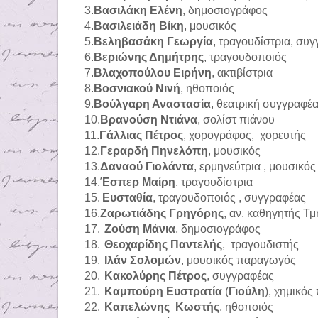
3.
Βασιλάκη Ελένη
, δημοσιογράφος
4.
Βασιλειάδη Βίκη
,
μουσικός
5.
Βεληβασάκη Γεωργία
,
τραγουδίστρια
,
συγ
6.
Βεριώνης Δημήτρης
, τραγουδοποιός
7.
Βλαχοπούλου Ειρήνη
,
ακτιβίστρια
8.
Βοσνιακού Νινή
,
ηθοποιός
9.
Βούλγαρη Αναστασία
, θεατρική συγγραφέα
10.
Βρανούση Ντιάνα
,
σολίστ πιάνου
11.
Γάλλιας Πέτρος
, χορογράφος,
χορευτής
12.
Γεραρδή Πηνελόπη
,
μουσικός
13.
Δαναού Γιολάντα
,
ερμηνεύτρια , μουσικός
14.
Έσπερ Μαίρη
,
τραγουδίστρια
15.
Ευσταθία
, τραγουδοποιός , συγγραφέας
16.
Ζαρωτιάδης Γρηγόρης
, αν. καθηγητής 
17.
Ζούση Μάνια
,
δημοσιογράφος
18.
Θεοχαρίδης Παντελής
,
τραγουδιστής
19.
Ιλάν Σολομών
, μουσικός παραγωγός
20.
Κακολύρης Πέτρος
, συγγραφέας
21.
Καμπούρη Ευστρατία
(
Γιούλη
), χημικό
22.
Καπελώνης
Κωστής
, ηθοποιός