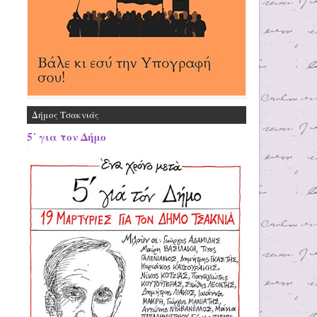
Δήμος Τσακνιάς
5΄ για τον Δήμο