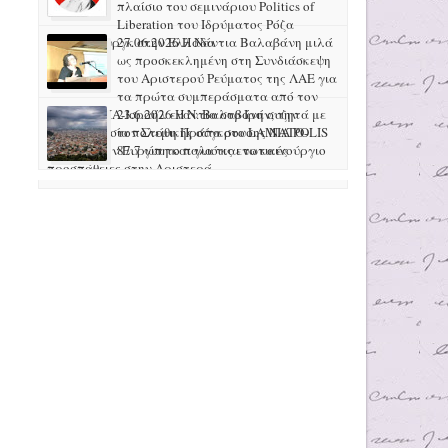
πλαίσιο του σεμινάριου Politics of
Liberation του Ιδρύματος Ρόζα
Λούξεμπουργκ στην Ελλάδα
27.06.2026 H Νάντια Βαλαβάνη μιλά
ως προσκεκλημένη στη Συνδιάσκεψη
του Αριστερού Ρεύματος της ΛΑΕ για
τα πρώτα συμπεράσματα από τον
πόλεμο ΗΠΑ-Ισραήλ ενάντια στο Ιράν, την
23.6.2026 Η Ν. Βαλαβάνη συζητά με
προετοιμασία πολεμικής σύγκρουσης ΝΑΤΟ-
τον Στάθη Πράπα στο LAMIA POLIS
Ρωσίας στην Ευρώπη και για τις ενωτικές
87.7 για το παλιό και το καινούργιο
προσπάθειες στην Αριστερά