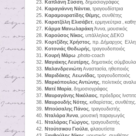
23.
Καπλάνη Σύσση
,
δημοσιογράφος
24.
Καραγιάννη Νάντια
,
τραγουδίστρια
25.
Καραμουρατίδης Θέμης
,
συνθέτης
26.
Καρατζόλη Ελισάβετ
, ερμηνεύτρια , καθ
27.
Κάρμα Μανωλαράκη
Άννα, μουσικός
28.
Καρούσος Νίκος
, υπάλληλος ΔΕΚΟ
29.
Κορτζίδης Χρήστος
, πρ. Δήμαρχος
Ελλη
30.
Κοτονιάς Θοδωρής
,
τραγουδοποιός
31.
Κουρή Μάρω
,
photo-coach
32.
Μαγιάκης Λευτέρης
, δημοτικός σύμβουλ
33.
Μαλανδρενιώτη
Αναστασία, ηθοποιός
34.
Μαριδάκης
Λεωνίδας
, τραγουδοποιός
35.
Μαρκόπουλος Αντώνης
, πολιτικός αναλ
36.
Ματέ Μαρία
,
δημοσιογράφος
37.
Μαυραγάνης Νικόλαος
, πρόεδρος Ινστι
38.
Μαυρουδής Νότης
,
κιθαρίστας, συνθέτης
39.
Μπούσαλης Πάνος
,
τραγουδιστής
40.
Νταλάρα Άννα
, μουσική παραγωγός
41.
Νταλάρας Γιώργος
,
τραγουδιστής
42.
Ντούτσικου Γιούλα
,
φλαουτίστα
43.
Ξανθούλης Νίκος
, μουσικός, συνθέτης