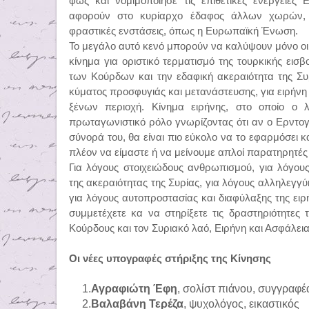
φως και νομιμοποίησε τις επιθετικές ενέργειες
αφορούν στο κυρίαρχο έδαφος άλλων χωρών, 
φραστικές ενστάσεις, όπως η Ευρωπαϊκή Ένωση.
Το μεγάλο αυτό κενό μπορούν να καλύψουν μόνο οι ί
κίνημα για οριστικό τερματισμό της τουρκικής εισ
των Κούρδων και την εδαφική ακεραιότητα της Συ
κύματος προσφυγιάς και μετανάστευσης, για ειρήνη
ξένων περιοχή. Κίνημα ειρήνης, στο οποίο ο 
πρωταγωνιστικό ρόλο γνωρίζοντας ότι αν ο Ερντογά
σύνορά του, θα είναι πιο εύκολο να το εφαρμόσει κ
πλέον να είμαστε ή να μείνουμε απλοί παρατηρητέ
Για λόγους στοιχειώδους ανθρωπισμού, για λόγους
της ακεραιότητας της Συρίας, για λόγους αλληλεγγ
για λόγους αυτοπροστασίας και διαφύλαξης της ειρ
συμμετέχετε κα να στηρίξετε τις δραστηριότητες
Κούρδους και τον Συριακό λαό, Ειρήνη και Ασφάλεια
Οι νέες υπογραφές στήριξης της Κίνησης
1.
Αγραφιώτη Έφη
, σολίστ πιάνου, συγγραφέ
2.
Βαλαβάνη Τερέζα
, ψυχολόγος, εικαστικός