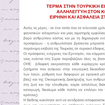
ΤΕΡΜΑ ΣΤΗΝ ΤΟΥΡΚΙΚΗ ΕΙ
ΑΛΛΗΛΕΓΓΥΗ ΣΤΟΝ Κ
ΕΙΡΗΝΗ ΚΑΙ ΑΣΦΑΛΕΙΑ Σ
Αυτές τις μέρες - σε ένα τοπίο που τα τελευταία χρό
φανατικών ισλαμιστών και μιας αιματηρής εμφύλι
βαρύ ανθρώπινο κόστος και με τη δημιουργία εν
προσφύγων - η ανθρωπότητα βρίσκεται μπροστά 
παράνομη εισβολή της Τουρκίας σε συριακό έδαφος
Οι πρόσφατες ενέργειες του Ερντογάν, του κόμματο
τους ενάντια στη Συρία παραβιάζουν όλες τις βασ
ΟΗΕ
(εδαφική ακεραιότητα κάθε κυρίαρχου κ
ζητήματα που ανήκουν στην εσωτερική δικαιοδοσ
των λαών, ρύθμιση των διαφορών με ειρηνικά μέ
βίας) και της Οικουμενικής Διακήρυξης των ανθρ
στη ζωή και την ελευθερία, καμία απολύτως διά
καταγωγή, δικαίωμα κάθε πολίτη να επιλέγει τον 
κράτους).
Η διεθνής κοινότητα αντί να αντιδράσει αποφασιστι