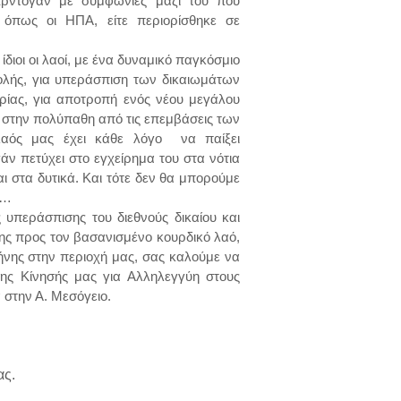
 Ερντογάν με συμφωνίες μαζί του που
όπως οι ΗΠΑ, είτε περιορίσθηκε σε
διοι οι λαοί, με ένα δυναμικό παγκόσμιο
βολής, για υπεράσπιση των δικαιωμάτων
ρίας, για αποτροπή ενός νέου μεγάλου
 στην πολύπαθη από τις επεμβάσεις των
λαός μας έχει κάθε λόγο
να παίξει
ν πετύχει στο εγχείρημα του στα νότια
αι στα δυτικά. Και τότε δεν θα μπορούμε
ς…
 υπεράσπισης του διεθνούς δικαίου και
ύης προς τον βασανισμένο κουρδικό λαό,
ήνης στην περιοχή μας, σας καλούμε να
 της Κίνησής μας για Αλληλεγγύη στους
 στην Α. Μεσόγειο.
ας.