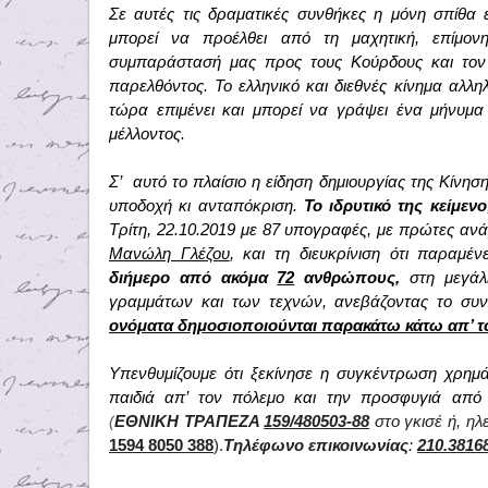
Σε αυτές τις δραματικές συνθήκες η μόνη σπίθα 
μπορεί να προέλθει από τη μαχητική, επίμο
συμπαράστασή μας προς τους Κούρδους και τον 
παρελθόντος. Το ελληνικό και διεθνές κίνημα αλλη
τώρα επιμένει και μπορεί να γράψει ένα μήνυμα
μέλλοντος.
Σ’
αυτό το πλαίσιο η είδηση δημιουργίας της Κίνη
υποδοχή κι ανταπόκριση.
Το ιδρυτικό της κείμενο
Τρίτη, 22.10.2019 με 87 υπογραφές, με πρώτες αν
Μανώλη Γλέζου
, και τη διευκρίνιση ότι παραμέν
διήμερο από ακόμα
72
ανθρώπους,
στη μεγά
γραμμάτων και των τεχνών, ανεβάζοντας το συν
ονόματα δημοσιοποιούνται παρακάτω κάτω απ’ το
Υπενθυμίζουμε ότι ξεκίνησε η συγκέντρωση χρημά
παιδιά απ’ τον πόλεμο και την προσφυγιά απ
(
ΕΘΝΙΚΗ ΤΡΑΠΕΖΑ
159/480503-88
στο γκισέ ή, ηλ
1594 8050 388
).
Τηλέφωνο επικοινωνίας
:
210.3816