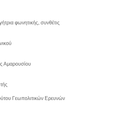
ηγήτρια φωνητικής, συνθέτις
νικού
ος Αμαρουσίου
υτής
τούτου Γεωπολιτικών Ερευνών
.