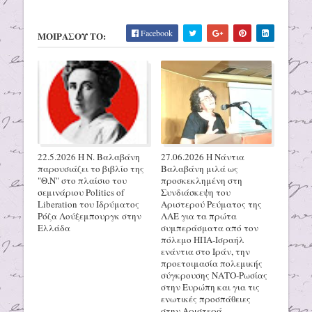
Facebook
ΜΟΙΡΑΣΟΥ ΤΟ:
22.5.2026 H N. Βαλαβάνη
27.06.2026 H Νάντια
παρουσιάζει το βιβλίο της
Βαλαβάνη μιλά ως
"Θ.Ν" στο πλαίσιο του
προσκεκλημένη στη
σεμινάριου Politics of
Συνδιάσκεψη του
Liberation του Ιδρύματος
Αριστερού Ρεύματος της
Ρόζα Λούξεμπουργκ στην
ΛΑΕ για τα πρώτα
Ελλάδα
συμπεράσματα από τον
πόλεμο ΗΠΑ-Ισραήλ
ενάντια στο Ιράν, την
προετοιμασία πολεμικής
σύγκρουσης ΝΑΤΟ-Ρωσίας
στην Ευρώπη και για τις
ενωτικές προσπάθειες
στην Αριστερά