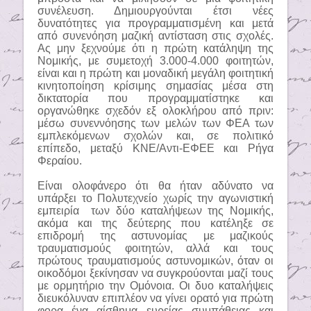
συνέλευση. Δημιουργούνται έτσι νέες
δυνατότητες για προγραμματισμένη και μετά
από συνενόηση μαζική αντίσταση στις σχολές.
Ας μην ξεχνούμε ότι η πρώτη κατάληψη της
Νομικής, με συμετοχή 3.000-4.000 φοιτητών,
είναι και η πρώτη και μοναδική μεγάλη φοιτητική
κινητοποίηση κρίσιμης σημασίας μέσα στη
δικτατορία που προγραμματίστηκε και
οργανώθηκε σχεδόν εξ ολοκλήρου από πριν:
μέσω συνεννόησης των μελών των ΦΕΑ των
εμπλεκόμενων σχολών και, σε πολιτικό
επίπεδο, μεταξύ ΚΝΕ/Αντι-ΕΦΕΕ και Ρήγα
Φεραίου.
Είναι ολοφάνερο ότι θα ήταν αδύνατο να
υπάρξει το Πολυτεχνείο χωρίς την αγωνιστική
εμπειρία
των δύο καταλήψεων της Νομικής,
ακόμα και της δεύτερης που κατέληξε σε
επιδρομή της αστυνομίας με μαζικούς
τραυματισμούς φοιτητών, αλλά και τους
πρώτους τραυματισμούς αστυνομικών, όταν οι
οικοδόμοι ξεκίνησαν να συγκρούονται μαζί τους
με ορμητήριο την Ομόνοια. Οι δυο καταλήψεις
διευκόλυναν επιπλέον να γίνει ορατό για πρώτη
φορα ένα αίσθημα ευρείας συμπάθειας και