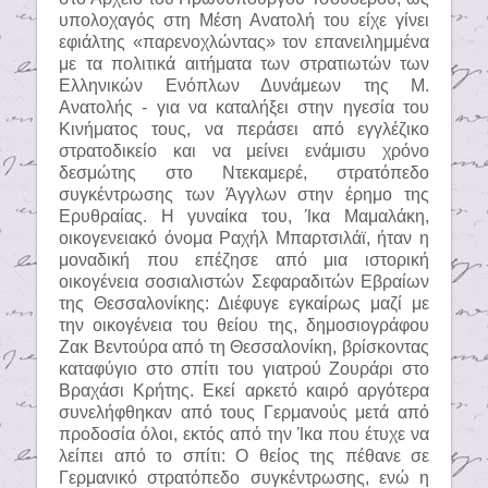
υπολοχαγός στη Μέση Ανατολή του είχε γίνει
εφιάλτης «παρενοχλώντας» τον επανειλημμένα
με τα πολιτικά αιτήματα των στρατιωτών των
Ελληνικών Ενόπλων Δυνάμεων της Μ.
Ανατολής - για να καταλήξει στην ηγεσία του
Κινήματος τους, να περάσει από εγγλέζικο
στρατοδικείο και να μείνει ενάμισυ χρόνο
δεσμώτης στο Ντεκαμερέ, στρατόπεδο
συγκέντρωσης των Άγγλων στην έρημο της
Ερυθραίας. Η γυναίκα του, Ίκα Μαμαλάκη,
οικογενειακό όνομα Ραχήλ Μπαρτσιλάϊ, ήταν η
μοναδική που επέζησε από μια ιστορική
οικογένεια σοσιαλιστών Σεφαραδιτών Εβραίων
της Θεσσαλονίκης: Διέφυγε εγκαίρως μαζί με
την οικογένεια του θείου της, δημοσιογράφου
Ζακ Βεντούρα από τη Θεσσαλονίκη, βρίσκοντας
καταφύγιο στο σπίτι του γιατρού Ζουράρι στο
Βραχάσι Κρήτης. Εκεί αρκετό καιρό αργότερα
συνελήφθηκαν από τους Γερμανούς μετά από
προδοσία όλοι, εκτός από την Ίκα που έτυχε να
λείπει από το σπίτι: Ο θείος της πέθανε σε
Γερμανικό στρατόπεδο συγκέντρωσης, ενώ η