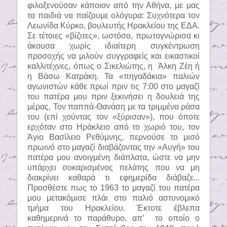
φιλοξενούσαν κάποιον από την Αθήνα, με μας
τα παιδιά να παίζουμε ολόγυρα: Συχνότερα τον
Λεωνίδα Κύρκο, βουλευτής Ηρακλείου της ΕΔΑ.
Σε τέτοιες «βίζιτες», ωστόσο, πρωτογνώρισα κι
άκουσα χωρίς ιδιαίτερη συγκέντρωση
προσοχής να μιλούν συγγραφείς και εικαστικοί
καλλιτέχνες, όπως ο Σικελιώτης, η
Άλκη Ζέη ή
η Βάσω Κατράκη. Τα «πηγαδάκια» παλιών
αγωνιστών κάθε πρωί πριν τις 7:00 στο μαγαζί
του πατέρα μου πριν ξεκινήσει η δουλειά της
μέρας. Τον παππά-Θανάση με τα τριμμένα ράσα
του (επί χούντας τον «ξύρισαν»), που όποτε
ερχόταν στο Ηράκλειο από το χωριό του, τον
Άγιο Βασίλειο Ρεθύμνης, περνούσε το μισό
πρωινό στο μαγαζί διαβάζοντας την «Αυγή» του
πατέρα μου ανοιγμένη διάπλατα, ώστε να μην
υπάρχει σοκαρισμένος πελάτης που να μη
διακρίνει καθαρά τι εφημερίδα διάβαζε...
Προσθέστε πως το 1963 το μαγαζί του πατέρα
μου μετακόμισε πλάι στο παλιό αστυνομικό
τμήμα του Ηρακλείου. Έκτοτε έβλεπα
καθημερινά το παράθυρο, απ’
το οποίο ο