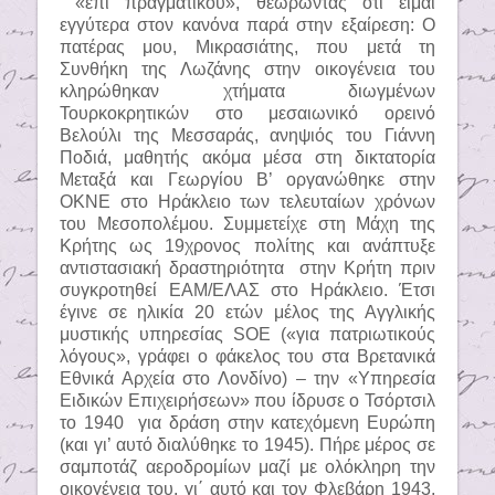
«επί πραγματικού», θεωρώντας ότι είμαι
εγγύτερα στον κανόνα παρά στην εξαίρεση: Ο
πατέρας μου, Μικρασιάτης, που μετά τη
Συνθήκη της Λωζάνης στην οικογένεια του
κληρώθηκαν χτήματα διωγμένων
Τουρκοκρητικών στο μεσαιωνικό ορεινό
Βελούλι της Μεσσαράς, ανηψιός του Γιάννη
Ποδιά, μαθητής ακόμα μέσα στη δικτατορία
Μεταξά και Γεωργίου Β’ οργανώθηκε στην
ΟΚΝΕ στο Ηράκλειο των τελευταίων χρόνων
του Μεσοπολέμου. Συμμετείχε στη Μάχη της
Κρήτης ως 19χρονος πολίτης και ανάπτυξε
αντιστασιακή δραστηριότητα
στην Κρήτη πριν
συγκροτηθεί ΕΑΜ/ΕΛΑΣ στο Ηράκλειο. Έτσι
έγινε σε ηλικία 20 ετών μέλος της Αγγλικής
μυστικής υπηρεσίας
SOE
(«για πατριωτικούς
λόγους», γράφει ο φάκελος του στα Βρετανικά
Εθνικά Αρχεία στο Λονδίνο) – την «Υπηρεσία
Ειδικών Επιχειρήσεων» που ίδρυσε ο Τσόρτσιλ
το 1940
για δράση στην κατεχόμενη Ευρώπη
(και γι’ αυτό διαλύθηκε το 1945). Πήρε μέρος σε
σαμποτάζ αεροδρομίων μαζί με ολόκληρη την
οικογένεια του, γι΄ αυτό και τον Φλεβάρη 1943,