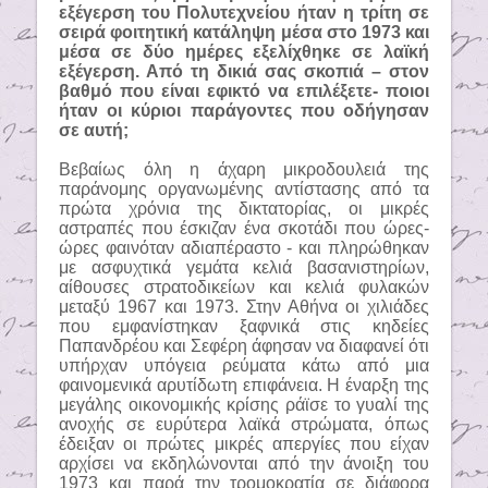
εξέγερση του Πολυτεχνείου ήταν η τρίτη σε
σειρά φοιτητική κατάληψη μέσα στο 1973 και
μέσα σε δύο ημέρες εξελίχθηκε σε λαϊκή
εξέγερση. Από τη δικιά σας σκοπιά – στον
βαθμό που είναι εφικτό να επιλέξετε- ποιοι
ήταν οι κύριοι παράγοντες που οδήγησαν
σε αυτή;
Βεβαίως όλη η άχαρη μικροδουλειά της
παράνομης οργανωμένης αντίστασης από τα
πρώτα χρόνια της δικτατορίας, οι μικρές
αστραπές που έσκιζαν ένα σκοτάδι που ώρες-
ώρες φαινόταν αδιαπέραστο - και πληρώθηκαν
με ασφυχτικά γεμάτα κελιά βασανιστηρίων,
αίθουσες στρατοδικείων και κελιά φυλακών
μεταξύ 1967 και 1973. Στην Αθήνα οι χιλιάδες
που εμφανίστηκαν ξαφνικά στις κηδείες
Παπανδρέου και Σεφέρη άφησαν να διαφανεί ότι
υπήρχαν υπόγεια ρεύματα κάτω από μια
φαινομενικά αρυτίδωτη επιφάνεια. Η έναρξη της
μεγάλης οικονομικής κρίσης ράϊσε το γυαλί της
ανοχής σε ευρύτερα λαϊκά στρώματα, όπως
έδειξαν οι πρώτες μικρές απεργίες που είχαν
αρχίσει να εκδηλώνονται από την άνοιξη του
1973 και παρά την τρομοκρατία σε διάφορα