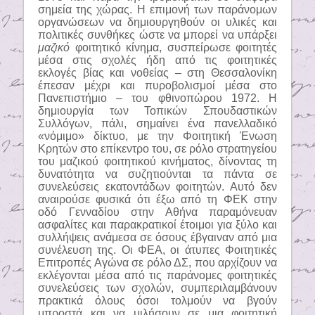
σημεία της χώρας. Η επιμονή των παράνομων
οργανώσεων να δημιουργηθούν οι υλικές και
πολιτικές συνθήκες ώστε να μπορεί να υπάρξει
μαζικό
φοιτητικό κίνημα, συσπείρωσε φοιτητές
μέσα στις σχολές ήδη από τις φοιτητικές
εκλογές βίας και νοθείας – στη Θεσσαλονίκη
έπεσαν μέχρι και πυροβολισμοί μέσα στο
Πανεπιστήμιο – του φθινοπώρου 1972. Η
δημιουργία των Τοπικών Σπουδαστικών
Συλλόγων, πάλι, σημαίνει ένα πανελλαδικό
«νόμιμο» δίκτυο, με την Φοιτητική Ένωση
Κρητών στο επίκεντρο του, σε ρόλο στρατηγείου
του μαζικού φοιτητικού κινήματος, δίνοντας τη
δυνατότητα να συζητιούνται τα πάντα σε
συνελεύσεις εκατοντάδων φοιτητών. Αυτό δεν
αναιρούσε φυσικά ότι έξω από τη ΦΕΚ στην
οδό Γενναδίου στην Αθήνα παραμόνευαν
ασφαλίτες και παρακρατικοί έτοιμοι για ξύλο και
συλλήψεις ανάμεσα σε όσους έβγαιναν από μια
συνέλευση της. Οι ΦΕΑ, οι άτυπες Φοιτητικές
Επιτροπές Αγώνα σε ρόλο ΔΣ, που αρχίζουν να
εκλέγονται μέσα από τις παράνομες φοιτητικές
συνελεύσεις των σχολών, συμπεριλαμβάνουν
πρακτικά όλους όσοι τολμούν να βγούν
μπροστά και να μιλήσουν σε μια φοιτητική