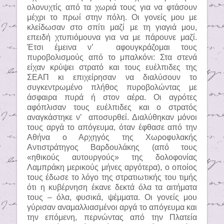
ολονυχτίς από τα χωριά τους για να φτάσουν
μέχρι το πρωί στην πόλη. Οι γονείς μου με
κλείδωσαν στο σπίτι μαζί με τη γιαγιά μου,
επειδή χτυπιόμουνα για να με πάρουνε μαζί.
Έτσι έμεινα ν’
αφουγκράζομαι τους
πυροβολισμούς από το μπαλκόνι: Στα στενά
είχαν κρύψει στρατό και τους ευέλπιδες της
ΣΕΑΠ κι επιχείρησαν να διαλύσουν το
συγκεντρωμένο πλήθος πυροβολώντας με
άσφαιρα πυρά ή στον αέρα. Οι αγρότες
αφόπλισαν τους ευέλπιδες και ο στρατός
αναγκάστηκε ν’
αποσυρθεί. Διαλύθηκαν μόνοι
τους αργά το απόγευμα, όταν έφθασε από την
Αθήνα ο Αρχηγός της Χωροφυλακής
Αντιστράτηγος Βαρδουλάκης (από τους
«ηθικούς αυτουργούς» της δολοφονίας
Λαμπράκη μερικούς μήνες αργότερα), ο οποίος
τους έδωσε το λόγο της στρατιωτικής του τιμής
ότι η κυβέρνηση έκανε δεκτά όλα τα αιτήματα
τους – όλα, φυσικά, ψέμματα. Οι γονείς μου
γύρισαν αναμαλλιασμένοι αργά το απόγευμα και
την επόμενη, περνώντας από την Πλατεία