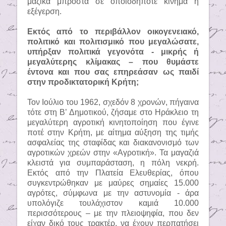
μαζικά μπροστά σε οποιοδήποτε κίνημα ή
εξέγερση.
Εκτός από το περιβάλλον οικογενειακό,
πολιτικό και πολιτισμικό που μεγαλώσατε,
υπήρξαν πολιτικά γεγονότα - μικρής ή
μεγαλύτερης κλίμακας – που θυμάστε
έντονα και που σας επηρεάσαν ως παιδί
στην προδικτατορική Κρήτη;
Τον Ιούλιο του 1962, σχεδόν 8 χρονών, πήγαινα
τότε στη Β’ Δημοτικού, ζήσαμε στο Ηράκλειο τη
μεγαλύτερη αγροτική κινητοποίηση που έγινε
ποτέ στην Κρήτη, με αίτημα αύξηση της τιμής
ασφαλείας της σταφίδας και διακανονισμό των
αγροτικών χρεών στην «Αγροτική». Τα μαγαζιά
κλειστά για συμπαράσταση, η πόλη νεκρή.
Εκτός από την Πλατεία Ελευθερίας, όπου
συγκεντρώθηκαν με μαύρες σημαίες 15.000
αγρότες, σύμφωνα με την αστυνομία - άρα
υπολόγιζε τουλάχιστον καμιά 10.000
περισσότερους – με την πλειοψηφία, που δεν
είχαν δικό τους τρακτέρ, να έχουν περπατήσει