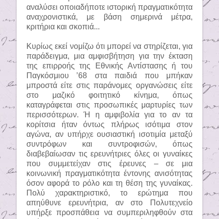
αναλύσει οποιαδήποτε ιστορική πραγματικότητα
αναχρονιστικά, με βάση σημερινά μέτρα,
κριτήρια και σκοπιά...
Κυρίως εκεί νομίζω ότι μπορεί να στηρίζεται, για
παράδειγμα, μια αμφισβήτηση για την έκταση
της επιρροής της Εθνικής Αντίστασης ή του
Παγκόσμιου ’68 στα παιδιά που μπήκαν
μπροστά είτε στις παράνομες οργανώσεις είτε
στο μαζικό φοιτητικό κίνημα, όπως
καταγράφεται στις προσωπικές μαρτυρίες των
περισσότερων. Ή η αμφιβολία για το αν τα
κορίτσια ήταν όντως πλήρως ισότιμα στον
αγώνα, αν υπήρχε ουσιαστική ισοτιμία μεταξύ
συντρόφων και συντροφισών, όπως
διαβεβαίωσαν τις ερευνήτριες όλες οι γυναίκες
που συμμετείχαν στις έρευνες – σε μια
κοινωνική πραγματικότητα έντονης ανισότητας
όσον αφορά το ρόλο και τη θέση της γυναίκας.
Πολύ χαρακτηριστικό, το ερώτημα που
απηύθυνε ερευνήτρια, αν στο Πολυτεχνείο
υπήρξε προσπάθεια να συμπεριληφθούν στα