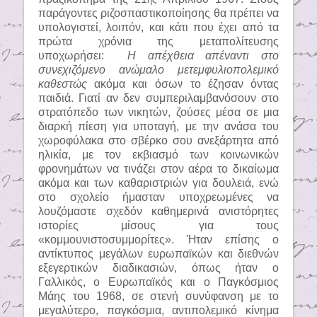
παράγοντες ριζοσπαστικοποίησης θα πρέπει να
υπολογιστεί, λοιπόν, και κάτι που έχει από τα
πρώτα χρόνια της μεταπολίτευσης
υποχωρήσει:
Η απέχθεια απέναντι στο
συνεχιζόμενο ανώμαλο μετεμφυλιοπολεμικό
καθεστώς
ακόμα και όσων το έζησαν όντας
παιδιά. Γιατί αν δεν συμπεριλαμβανόσουν στο
στρατόπεδο των νικητών, ζούσες μέσα σε μια
διαρκή πίεση για υποταγή, με την ανάσα του
χωροφύλακα στο σβέρκο σου ανεξάρτητα από
ηλικία, με τον εκβιασμό των κοινωνικών
φρονημάτων να τινάζει στον αέρα το δικαίωμα
ακόμα και των καθαριστριών για δουλειά, ενώ
στο σχολείο ήμασταν υποχρεωμένες να
λουζόμαστε σχεδόν καθημερινά ανιστόρητες
ιστορίες μίσους για τους
«κομμουνιστοσυμμορίτες». Ήταν επίσης ο
αντίκτυπος μεγάλων ευρωπαϊκών και διεθνών
εξεγερτικών διαδικασιών, όπως ήταν ο
Γαλλικός, ο Ευρωπαϊκός και ο Παγκόσμιος
Μάης του 1968, σε στενή συνύφανση με το
μεγαλύτερο, παγκόσμια, αντιπολεμικό κίνημα