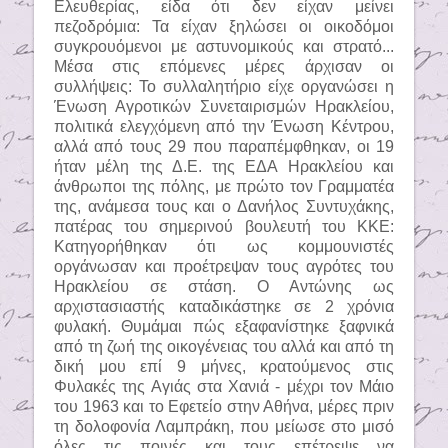
Ελευθερίας, είδα ότι δεν είχαν μείνει
πεζοδρόμια: Τα είχαν ξηλώσει οι οικοδόμοι
συγκρουόμενοι με αστυνομικούς και στρατό...
Μέσα στις επόμενες μέρες άρχισαν οι
συλλήψεις: Το συλλαλητήριο είχε οργανώσει η
Ένωση Αγροτικών Συνεταιρισμών Ηρακλείου,
πολιτικά ελεγχόμενη από την Ένωση Κέντρου,
αλλά από τους 29 που παραπέμφθηκαν, οι 19
ήταν μέλη της Δ.Ε. της ΕΔΑ Ηρακλείου και
άνθρωποι της πόλης, με πρώτο τον Γραμματέα
της, ανάμεσα τους και ο Δανήλος Συντυχάκης,
πατέρας του σημερινού βουλευτή του ΚΚΕ:
Κατηγορήθηκαν ότι ως κομμουνιστές
οργάνωσαν και προέτρεψαν τους αγρότες του
Ηρακλείου σε στάση. Ο Αντώνης ως
αρχιστασιαστής καταδικάστηκε σε 2 χρόνια
φυλακή. Θυμάμαι πώς εξαφανίστηκε ξαφνικά
από τη ζωή της οικογένειας του αλλά και από τη
δική μου επί 9 μήνες, κρατούμενος στις
Φυλακές της Αγιάς στα Χανιά - μέχρι τον Μάιο
του 1963 και το Εφετείο στην Αθήνα, μέρες πριν
τη δολοφονία Λαμπράκη, που μείωσε στο μισό
όλες τις ποινές και τους επέτρεψε να