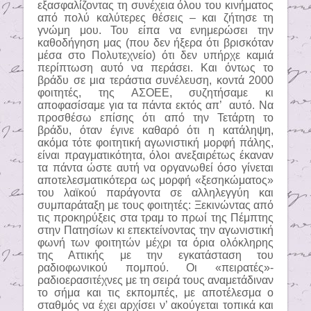
εξασφαλίζοντας τη συνέχεια όλου του κινήματος
από πολύ καλύτερες θέσεις – και ζήτησε τη
γνώμη μου. Του είπα να ενημερώσει την
καθοδήγηση μας (που δεν ήξερα ότι βρισκόταν
μέσα στο Πολυτεχνείο) ότι δεν υπήρχε καμιά
περίπτωση αυτό να περάσει. Και όντως το
βράδυ σε μια τεράστια συνέλευση, κοντά 2000
φοιτητές, της ΑΣΟΕΕ, συζητήσαμε κι
αποφασίσαμε για τα πάντα εκτός απ’
αυτό. Να
προσθέσω επίσης ότι από την Τετάρτη το
βράδυ, όταν έγινε καθαρό ότι η κατάληψη,
ακόμα τότε φοιτητική αγωνιστική μορφή πάλης,
είναι πραγματικότητα, όλοι ανεξαιρέτως έκαναν
τα πάντα ώστε αυτή να οργανωθεί όσο γίνεται
αποτελεσματικότερα ως μορφή «ξεσηκώματος»
του λαϊκού παράγοντα σε αλληλεγγύη και
συμπαράταξη με τους φοιτητές: Ξεκινώντας από
τις προκηρύξεις στα τραμ το πρωί της Πέμπτης
στην Πατησίων κι επεκτείνοντας την αγωνιστική
φωνή των φοιτητών μέχρι τα όρια ολόκληρης
της Αττικής με την εγκατάσταση του
ραδιοφωνικού πομπού. Οι «πειρατές»-
ραδιοερασιτέχνες με τη σειρά τους αναμετάδιναν
το σήμα και τις εκπομπές, με αποτέλεσμα ο
σταθμός να έχει αρχίσει ν’ ακούγεται τοπικά και