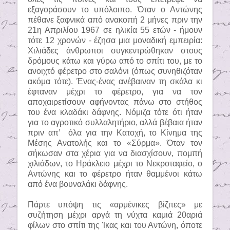
εξαγοράσουν το υπόλοιπο. Όταν ο Αντώνης
πέθανε ξαφνικά από ανακοπή 2 μήνες πριν την
21η Απριλίου 1967 σε ηλικία 55 ετών - ήμουν
τότε 12 χρονών - έζησα μια μοναδική εμπειρία:
Χιλιάδες άνθρωποι συγκεντρώθηκαν στους
δρόμους κάτω και γύρω από το σπίτι του, με το
ανοιχτό φέρετρο στο σαλόνι (όπως συνηθιζόταν
ακόμα τότε). Ένας-ένας ανέβαιναν τη σκάλα κι
έφταναν μέχρι το φέρετρο, για να τον
αποχαιρετίσουν αφήνοντας πάνω στο στήθος
του ένα κλαδάκι δάφνης. Νόμιζα τότε ότι ήταν
για το αγροτικό συλλαλητήριο, αλλά βέβαια ήταν
πριν απ’
όλα για την Κατοχή, το Κίνημα της
Μέσης Ανατολής και το «Σύρμα». Όταν τον
σήκωσαν στα χέρια για να διασχίσουν, πομπή
χιλιάδων, το Ηράκλειο μέχρι το Νεκροταφείο, ο
Αντώνης και το φέρετρο ήταν θαμμένοι κάτω
από ένα βουναλάκι δάφνης.
Πάρτε υπόψη τις «αρμένικες βίζιτες» με
συζήτηση μέχρι αργά τη νύχτα καμιά 20αριά
φίλων στο σπίτι της Ίκας και του Αντώνη, όποτε