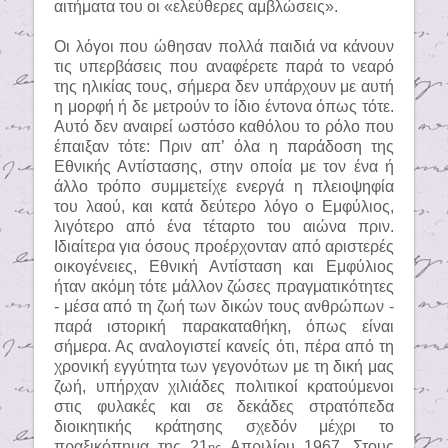
αιτήματα του οι «ελεύθερες αμβλώσεις».
Οι λόγοι που ώθησαν πολλά παιδιά να κάνουν
τις υπερβάσεις που αναφέρετε παρά το νεαρό
της ηλικίας τους, σήμερα δεν υπάρχουν με αυτή
η μορφή ή δε μετρούν το ίδιο έντονα όπως τότε.
Αυτό δεν αναιρεί ωστόσο καθόλου το ρόλο που
έπαιξαν τότε: Πριν απ’ όλα η παράδοση της
Εθνικής Αντίστασης, στην οποία με τον ένα ή
άλλο τρόπο συμμετείχε ενεργά η πλειοψηφία
του λαού, και κατά δεύτερο λόγο ο Εμφύλιος,
λιγότερο από ένα τέταρτο του αιώνα πριν.
Ιδιαίτερα για όσους προέρχονταν από αριστερές
οικογένειες, Εθνική Αντίσταση και Εμφύλιος
ήταν ακόμη τότε μάλλον ζώσες πραγματικότητες
- μέσα από τη ζωή των δικών τους ανθρώπων -
παρά ιστορική παρακαταθήκη, όπως είναι
σήμερα. Ας αναλογιστεί κανείς ότι, πέρα από τη
χρονική εγγύτητα των γεγονότων με τη δική μας
ζωή, υπήρχαν χιλιάδες πολιτικοί κρατούμενοι
στις φυλακές και σε δεκάδες στρατόπεδα
διοικητικής κράτησης σχεδόν μέχρι το
πραξικόπημα της 21
Απριλίου 1967. Στους
ης