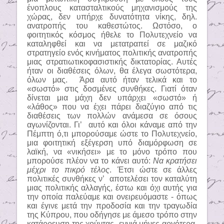
ένοπλους κατασταλτικούς μηχανισμούς της
χώρας, δεν υπήρχε δυνατότητα νίκης, δηλ.
ανατροπής του καθεστώτος. Ωστόσο, ο
φοιτητικός κόσμος ήθελε το Πολυτεχνείο να
καταληφθεί και να μετατραπεί σε μαζικό
στρατηγείο ενός κινήματος πολιτικής ανατροπής
μιας στρατιωτικοφασιστικής δικτατορίας. Αυτές
ήταν οι διαθέσεις όλων, θα έλεγα σωστότερα,
όλων μας.
Άρα αυτό ήταν τελικά και το
«σωστό» στις δοσμένες συνθήκες. Γιατί όταν
δίνεται μια μάχη δεν υπάρχει «σωστό» ή
«λάθος» που να έχει πάρει διαζύγιο από τις
διαθέσεις των πολλών ανάμεσα σε όσους
αγωνίζονται. Γι’
αυτό και όλοι κάναμε από την
Πέμπτη ό,τι μπορούσαμε ώστε το Πολυτεχνείο,
μια φοιτητική εξέγερση υπό διαμόρφωση σε
λαϊκή, να «νικήσει» με το μόνο τρόπο που
μπορούσε πλέον να το κάνει αυτό:
Να κρατήσει
μέχρι το πικρό τέλος
. Έτσι ώστε σε άλλες
πολιτικές συνθήκες ν’
αποτελέσει τον καταλύτη
μιας πολιτικής αλλαγής, έστω και όχι αυτής για
την οποία παλεύαμε και ονειρευόμαστε - όπως
και έγινε μετά την προδοσία και την τραγωδία
της Κύπρου, που οδήγησε με άμεσο τρόπο στην
κατάρρευση της χούντας
εννιά μήνες αργότερα.