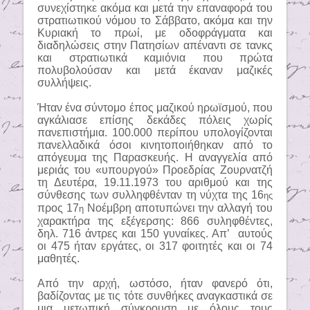
συνεχίστηκε ακόμα και μετά την επαναφορά του
στρατιωτικού νόμου το Σάββατο, ακόμα και την
Κυριακή το πρωί, με οδοφράγματα και
διαδηλώσεις στην Πατησίων απέναντι σε τανκς
και στρατιωτικά καμιόνια που πρώτα
πολυβολούσαν και μετά έκαναν μαζικές
συλλήψεις.
Ήταν ένα σύντομο έπος μαζικού ηρωϊσμού, που
αγκάλιασε επίσης δεκάδες πόλεις χωρίς
πανεπιστήμια. 100.000 περίπου υπολογίζονται
πανελλαδικά όσοι κινητοποιήθηκαν από το
απόγευμα της Παρασκευής. Η αναγγελία από
μεριάς του «υπουργού» Προεδρίας Ζουρνατζή
τη Δευτέρα, 19.11.1973 του αριθμού και της
σύνθεσης των συλληφθένταν τη νύχτα της 16
ης
προς 17
Νοέμβρη αποτυπώνει την αλλαγή του
η
χαρακτήρα της εξέγερσης: 866 συληφθέντες,
δηλ. 716 άντρες και 150 γυναίκες. Απ’
αυτούς
οι 475 ήταν εργάτες, οι 317 φοιτητές και οι 74
μαθητές.
Από την αρχή, ωστόσο, ήταν φανερό ότι,
βαδίζοντας με τις τότε συνθήκες αναγκαστικά σε
μια μετωπική σύγκρουση με όλους τους