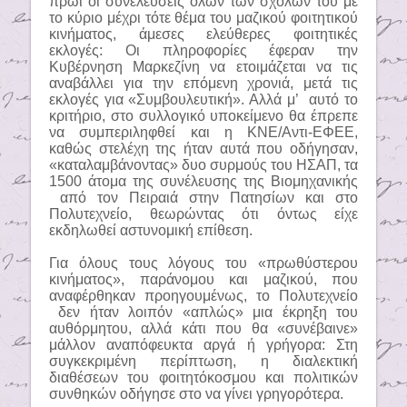
πρωί οι συνελεύσεις όλων των σχολών του με
το κύριο μέχρι τότε θέμα του μαζικού φοιτητικού
κινήματος, άμεσες ελεύθερες φοιτητικές
εκλογές: Οι πληροφορίες έφεραν την
Κυβέρνηση Μαρκεζίνη να ετοιμάζεται να τις
αναβάλλει για την επόμενη χρονιά, μετά τις
εκλογές για «Συμβουλευτική». Αλλά μ’
αυτό το
κριτήριο, στο συλλογικό υποκείμενο θα έπρεπε
να συμπεριληφθεί και η ΚΝΕ/Αντι-ΕΦΕΕ,
καθώς στελέχη της ήταν αυτά που οδήγησαν,
«καταλαμβάνοντας» δυο συρμούς του ΗΣΑΠ, τα
1500 άτομα της συνέλευσης της Βιομηχανικής
από τον Πειραιά στην Πατησίων και στο
Πολυτεχνείο, θεωρώντας ότι όντως είχε
εκδηλωθεί αστυνομική επίθεση.
Για όλους τους λόγους του «πρωθύστερου
κινήματος», παράνομου και μαζικού, που
αναφέρθηκαν προηγουμένως, το Πολυτεχνείο
δεν ήταν λοιπόν «απλώς» μια έκρηξη του
αυθόρμητου, αλλά κάτι που θα «συνέβαινε»
μάλλον αναπόφευκτα αργά ή γρήγορα: Στη
συγκεκριμένη περίπτωση, η διαλεκτική
διαθέσεων του φοιτητόκοσμου και πολιτικών
συνθηκών οδήγησε στο να γίνει γρηγορότερα.