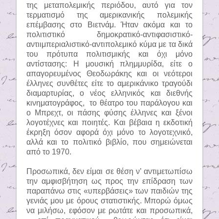
της μεταπολεμικής περιόδου, αυτό για τον
τερματισμό της αμερικανικής πολεμικής
επέμβασης στο Βιετνάμ. Ήταν ακόμα και το
πολιτιστικό δημοκρατικό-αντιφασιστικό-
αντιιμπεριαλιστικό-αντιπολεμικό κύμα με τα δικά
του πρότυπα πολιτισμικής και όχι μόνο
αντίστασης: Η μουσική πλημμυρίδα, είτε ο
απαγορευμένος Θεοδωράκης και οι νεότεροι
έλληνες συνθέτες είτε το αμερικάνικο τραγούδι
διαμαρτυρίας, ο νέος ελληνικός και διεθνής
κινηματογράφος,
το θέατρο του παράλογου και
ο Μπρεχτ, οι πάσης φύσης έλληνες και ξένοι
λογοτέχνες και ποιητές. Και βέβαια η εκδοτική
έκρηξη όσον αφορά όχι μόνο το λογοτεχνικό,
αλλά και το πολιτικό βιβλίο, που σημειώνεται
από το 1970.
Προσωπικά, δεν είμαι σε θέση ν’ αντιμετωπίσω
την αμφισβήτηση ως προς την επίδραση των
παραπάνω στις «υπερβάσεις» των παιδιών της
γενιάς μου με όρους στατιστικής. Μπορώ όμως
να μιλήσω, εφόσον με ρωτάτε και προσωπικά,