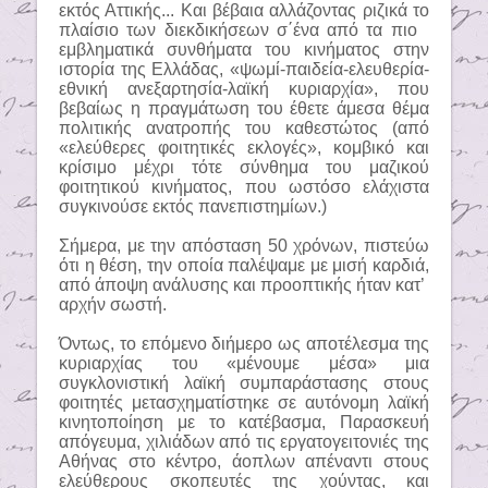
εκτός Αττικής... Και βέβαια αλλάζοντας ριζικά το
πλαίσιο των διεκδικήσεων σ΄ένα από τα πιο
εμβληματικά συνθήματα του κινήματος στην
ιστορία της Ελλάδας, «ψωμί-παιδεία-ελευθερία-
εθνική ανεξαρτησία-λαϊκή κυριαρχία», που
βεβαίως η πραγμάτωση του έθετε άμεσα θέμα
πολιτικής ανατροπής του καθεστώτος (από
«ελεύθερες φοιτητικές εκλογές», κομβικό και
κρίσιμο μέχρι τότε σύνθημα του μαζικού
φοιτητικού κινήματος, που ωστόσο ελάχιστα
συγκινούσε εκτός πανεπιστημίων.)
Σήμερα, με την απόσταση 50 χρόνων, πιστεύω
ότι η θέση, την οποία παλέψαμε με μισή καρδιά,
από άποψη ανάλυσης και προοπτικής ήταν κατ’
αρχήν σωστή.
Όντως, το επόμενο διήμερο ως αποτέλεσμα της
κυριαρχίας του «μένουμε μέσα» μια
συγκλονιστική λαϊκή συμπαράστασης στους
φοιτητές μετασχηματίστηκε σε αυτόνομη λαϊκή
κινητοποίηση με το κατέβασμα, Παρασκευή
απόγευμα, χιλιάδων από τις εργατογειτονιές της
Αθήνας στο κέντρο, άοπλων απέναντι στους
ελεύθερους σκοπευτές της χούντας, και