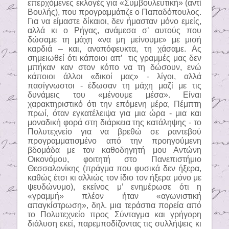
επερχόμενες εκλογές για «Συμβουλευτική» (αντί
Βουλής), που προγραμμάτιζε ο Παπαδόπουλος.
Για να είμαστε δίκαιοι, δεν ήμασταν μόνο εμείς,
αλλά κι ο Ρήγας, ανάμεσα σ’ αυτούς που
δώσαμε τη μάχη «να μη μείνουμε» με μισή
καρδιά – και, αναπόφευκτα, τη χάσαμε. Ας
σημειωθεί ότι κάποιοι απ’
τις γραμμές μας δεν
μπήκαν καν στον κόπο να τη δώσουν, ενώ
κάποιοι άλλοι «δικοί μας» - λίγοι, αλλά
πασίγνωστοι - έδωσαν τη μάχη μαζί με τις
δυνάμεις του «μένουμε μέσα». Είναι
χαρακτηριστικό ότι την επόμενη μέρα, Πέμπτη
πρωί, όταν εγκατέλειψα για μια ώρα - μια και
μοναδική φορά στη διάρκεια της κατάληψης - το
Πολυτεχνείο για να βρεθώ σε ραντεβού
προγραμματισμένο από την προηγούμενη
βδομάδα με τον καθοδηγητή μου Αντώνη
Οικονόμου, φοιτητή στο Πανεπιστήμιο
Θεσσαλονίκης (πράγμα που φυσικά δεν ήξερα,
καθώς έτσι κι αλλιώς τον ίδιο τον ήξερα μόνο με
ψευδώνυμο), εκείνος μ’ ενημέρωσε ότι η
«γραμμή» πλέον ήταν «αγωνιστική
απαγκίστρωση», δηλ. μια τεράστια πορεία από
το Πολυτεχνείο προς Σύνταγμα και γρήγορη
διάλυση εκεί, παρεμποδίζοντας τις συλλήψεις κι