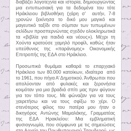
διαβάζει λογοτεχνία και ιστορία, δημιουργώντας
μια εντυπωσιακή για τα δεδομένα του τότε
Ηράκλειου βιβλιοθήκη (χάρη σ’
αυτήν, 7-8
χρονών ξεκίνησα το δικό μου μαγικό και
μαγευτικό ταξίδι στο σύμπαν των τυπωμένων
σελίδων προσπερνώντας σχεδόν ολοκληρωτικά
τα «βιβλία για παιδιά και νέους»). Μέχρι τη
Χούντα κρατούσε χαμηλό προφίλ, καθώς ήταν
υπεύθυνος της «παράνομης» Οικονομικής
Επιτροπής της ΕΔΑ στο Ηράκλειο.
Προσωπικά θυμάμαι καθαρά το επαρχιακό
Ηράκλειο των 80.000 κατοίκων, ιδιαίτερα
από
το 1961, που πήγα Α’ Δημοτικού. Άνθρωποι που
απολύονταν από φυλακές και ξερονήσια
κοιμόταν για μια βραδιά σπίτι μας πριν φύγουν
για τον τόπο τους. Με φώναζαν για να τους
χαιρετήσω και να τους σφίξω το χέρι. Ο
στενότερος φίλος του πατέρα μου ήταν ο
δικηγόρος Αντώνης Μαμαλάκης, Γραμματέας
της ΕΔΑ Ηρακλείου: Μια εμβληματική
φυσιογνωμία, που σύμφωνα με τις σημειώσεις
στο Αρχείο του Πρωθυπουργού Τσουδερού, ως