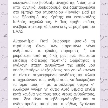
οικογένεια του βούλιαξε ανοιχτά της Ντίας μετά
από αγγλικό βομβαρδισμό κλειδαμπαρωμένοι
στο αμπάρι του ατμόπλοιου «Ταναίς» μαζί με
τον Εβραϊσμό της Κρήτης και εκατοντάδες
Ιταλούς αιχμαλώτους. Η Ίκα, έφηβη ακόμα,
ανέβηκε στα κρητικά βουνά κι έγινε μαχήτρια του
ΕΛΑΣ.
Αναρωτιέμαι: Γιατί θεωρούμε φυσικό τη
στράτευση όλων των παραπάνω νέων
ανθρώπων σε ηλικίες παρόμοιες ή και
μικρότερες από τις δικές μας, ενώ θεωρείται
επίδειξη ιδιαίτερης πολιτικής ωριμότητας η
ανάλογη στάση ανθρώπων της δικής μου
γενιάς; Υπάρχουν εξαιρέσεις στο γενικό κανόνα
ότι είναι οι συγκεκριμένες συνθήκες που τελικά
υποχρεώνουν τους ανθρώπους να δοκιμάζουν
τα όρια τους – με αποτέλεσμα συχνά ν’
αλλάζουν γνώμη γι’ αυτά; Αυτό βεβαια ισχύει
κατά κανόνα για τους τους νέους ανθρώπους,
γιατί δεν είναι οι εβδομηντάρηδες και οι
ογδοντάρηδες αυτοί που συνήθως βγαίνουν