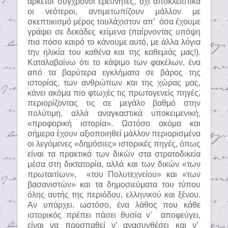
αρκετοί σύγχρονοι ερευνητές, όχι αποκλειστικά
οι νεότεροι, αντιμετωπίζουν μάλλον με
σκεπτικισμό μέρος τουλάχιστον απ’
όσα έχουμε
γράψει σε δεκάδες κείμενα (παίρνοντας υπόψη
πια πόσο καιρό το κάνουμε αυτό, με άλλα λόγια
την ηλικία του καθένα και της καθεμιάς μας!).
Καταλαβαίνω ότι το κάψιμο των φακέλων, ένα
από τα βαρύτερα εγκλήματα σε βάρος της
ιστορίας, των ανθρώπων και της χώρας μας,
κάνει ακόμα πιο φτωχές τις πρωτογενείς πηγές,
περιορίζοντας τις σε μεγάλο βαθμό στην
πολύτιμη, αλλά αναγκαστικά υποκειμενική,
«προφορική ιστορία». Ωστόσο ακόμα και
σήμερα έχουν αξιοποιηθεί μάλλον περιορισμένα
οι λεγόμενες «δημόσιες» ιστορικές πηγές, όπως
είναι τα πρακτικά των δικών στα στρατοδικεία
μέσα στη δικτατορία, αλλά και των δικών «των
πρωταιτίων»,
«του Πολυτεχνείου» και «των
βασανιστών» και τα δημοσιεύματα του τύπου
όλης αυτής της περιόδου, ελληνικού και ξένου.
Αν υπάρχει, ωστόσο, ένα λάθος που κάθε
ιστορικός πρέπει πάσει θυσία ν’
αποφεύγει,
είναι να προσπαθεί ν’ ανασυνθέσει και ν’