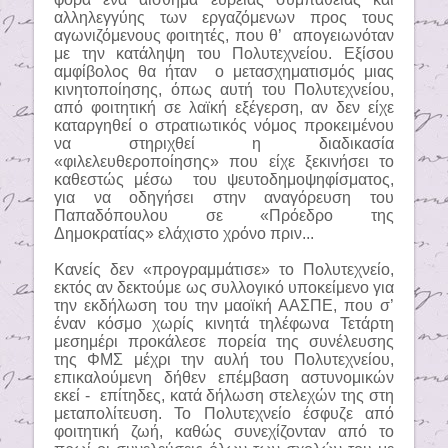
αλληλεγγύης των εργαζόμενων προς τους
αγωνιζόμενους φοιτητές, που θ’
απογειωνόταν
με την κατάληψη του Πολυτεχνείου. Εξίσου
αμφίβολος θα ήταν
ο μετασχηματισμός μιας
κινητοποίησης, όπως αυτή του Πολυτεχνείου,
από φοιτητική σε λαϊκή εξέγερση, αν δεν είχε
καταργηθεί ο στρατιωτικός νόμος προκειμένου
να στηριχθεί η διαδικασία
«φιλελευθεροποίησης» που είχε ξεκινήσει το
καθεστώς μέσω
του ψευτοδημοψηφίσματος,
για να οδηγήσει στην αναγόρευση του
Παπαδόπουλου σε «Πρόεδρο της
Δημοκρατίας» ελάχιστο χρόνο πριν...
Κανείς δεν «προγραμμάτισε» το Πολυτεχνείο,
εκτός αν δεκτούμε ως συλλογικό υποκείμενο για
την εκδήλωση του την μαοϊκή ΑΑΣΠΕ, που σ’
έναν κόσμο χωρίς κινητά τηλέφωνα Τετάρτη
μεσημέρι προκάλεσε πορεία της συνέλευσης
της ΦΜΣ μέχρι την αυλή του Πολυτεχνείου,
επικαλούμενη δήθεν επέμβαση αστυνομικών
εκεί -
επίτηδες, κατά δήλωση στελεχών της στη
μεταπολίτευση. Το Πολυτεχνείο έσφυζε από
φοιτητική ζωή, καθώς συνεχίζονταν από το