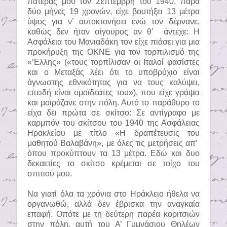
πατέρας μου τον Σεπτέμβρη του 1940, παρά
δύο μήνες 19 χρονών, είχε βουτήξει 13 μέτρα
ύψος για ν’ αυτοκτονήσει ενώ τον δέρνανε,
καθώς δεν ήταν σίγουρος αν θ’
άντεχε: Η
Ασφάλεια του Μανιαδάκη τον είχε πιάσει για μια
προκήρυξη της ΟΚΝΕ για τον τορπιλισμό της
«’Ελλης» («τους τορπίλισαν οι Ιταλοί φασίστες
και ο Μεταξάς λέει ότι το υποβρύχιο είναι
άγνωστης εθνικότητας για να τους καλύψει,
επειδή είναι ομοϊδεάτες του»), που είχε γράψει
και μοιράζανε στην πόλη. Αυτό το παράθυρο το
είχα δει πρώτα σε σκίτσο: Σε αντίγραφο με
καρμπόν του σκίτσου του 1940 της Ασφάλειας
Ηρακλείου με τίτλο «Η δραπέτευσις του
μαθητού Βαλαβάνη», με όλες τις μετρήσεις απ’
όπου προκύπτουν τα 13 μέτρα. Εδώ και δυο
δεκαετίες το σκίτσο κρέμεται σε τοίχο του
σπιτιού μου.
Να γιατί όλα τα χρόνια στο Ηράκλειο ήθελα να
οργανωθώ, αλλά δεν έβρισκα την αναγκαία
επαφή. Οπότε με τη δεύτερη παρέα κοριτσιών
στην πόλη, αυτή του Α’ Γυμνάσιου Θηλέων