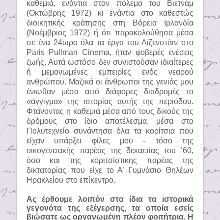
καθεμιά, ενάντια στον πόλεμο του Βιετνάμ
(Οκτώβρης 1972) κι ενάντια στο καθεστώς
διοικητικής κράτησης στη Βόρεια Ιρλανδία
(Νοέμβριος 1972) ή ότι παρακολούθησα μέσα
σε ένα 24ωρο όλα τα έργα του Αϊζενστάιν στο
Paris
Pullman
Cinema
, ήταν φοβερές ενέσεις
ζωής. Αυτά ωστόσο δεν συνιστούσαν ιδιαίτερες
ή μεμονωμένες εμπειρίες ενός νεαρού
ανθρώπου. Μαζικά οι άνθρωποι της γενιάς μου
ένιωθαν μέσα από διάφορες διαδρομές το
«άγγιγμα» της ιστορίας αυτής της περιόδου.
Φτάνοντας η καθεμιά μέσα από τους δικούς της
δρόμους στο ίδιο αποτέλεσμα, μέσα στο
Πολυτεχνείο συνάντησα όλα τα κορίτσια που
είχαν υπάρξει φίλες μου - τόσο της
οικογενειακής παρέας της δεκαετίας του ’60,
όσο και της κοριτσίστικης παρέας της
δικτατορίας που είχε το Α’ Γυμνάσιο Θηλέων
Ηρακλείου στο επίκεντρο.
Ας έρθουμε λοιπόν στα ίδια τα ιστορικά
γεγονότα της εξέγερσης, τα οποία εσείς
βιώσατε ως οργανωμένη πλέον φοιτήτρια. Η