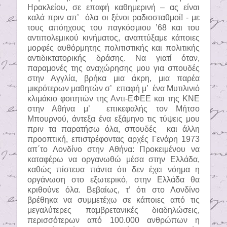
Ηρακλείου, σε επαφή καθημερινή – ας είναι
καλά πριν απ’
όλα οι ξένοι ραδιοσταθμοί! - με
τους απόηχους του παγκόσμιου ’68 και του
αντιπολεμικού κινήματος, αναπτύξαμε κάποιες
μορφές αυθόρμητης πολιτιστικής και πολιτικής
αντιδικτατορικής δράσης. Να γιατί όταν,
παραμονές της αναχώρησης μου για σπουδές
στην Αγγλία, βρήκα μια άκρη, μια παρέα
μικρότερων μαθητών σ’
επαφή μ’
ένα Μυτιλινιό
κλιμάκιο φοιτητών της Αντι-ΕΦΕΕ και της ΚΝΕ
στην Αθήνα μ’
επικεφαλής τον Μήτσο
Μπουρνού, άντεξα ένα εξάμηνο τις τύψεις μου
πριν τα παρατήσω όλα, σπουδές
και άλλη
προοπτική, επιστρέφοντας αρχές Γενάρη 1973
απ΄το Λονδίνο στην Αθήνα: Προκειμένου να
καταφέρω να οργανωθώ μέσα στην Ελλάδα,
καθώς πίστευα πάντα ότι δεν έχει νόημα η
οργάνωση στο εξωτερικό, στην Ελλάδα θα
κριθούνε όλα. Βεβαίως, τ’ ότι στο Λονδίνο
βρέθηκα να συμμετέχω σε κάποιες από τις
μεγαλύτερες παμβρετανικές διαδηλώσεις,
περισσότερων από 100.000 ανθρώπων η