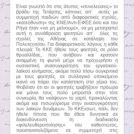
Είναι γνωστό ότι στις άτυπες «συνελεύσεις» το
βράδυ της Τετάρτης, κάποιες απ’
αυτές με
συμμετοχή παιδιών από διαφορετικές σχολές,
«κατεύθυνση» της ΚΝΕ/Αντι-ΕΦΕΕ όσο και του
Ρήγα ήταν «να μη μείνουμε», να μη μετατραπεί
αυτή η συνάθροιση φοιτητών απ’
όλες τις
σχολές της Αθήνας σε κατάληψη του
Πολυτεχνείου. Για διαφορετικούς λόγους η κάθε
πλευρά: Το ΚΚΕ ήθελε τους φοιτητές σε ρόλο
θρυαλλίδας, που ανάβουν και κρατούν
αναμμένη τη φωτιά μέχρι να προχωρήσει η
ουσιαστική ανασυγκρότηση του εργατικού-
λαϊκού κινήματος, ακόμα πολύ πίσω συγκριτικά
με τους φοιτητές, σε συλλογικό υποκείμενο
ικανό να πάρει την κατάσταση στα χέρια του.
Φοβόταν ότι αν οι φοιτητές τραβήξουν πρόωρα
και μόνοι τους πολύ μπροστά στην τότε
συγκυρία, θα «κάψουν» το χαρτί, προκαλώντας
ακόμα και πισωγύρισμα στην ανασυγκρότηση
των λαϊκών δυνάμεων. Το ΚΚΕεσωτ, πάλι, δεν
ήθελε τίποτα που θα έθετε δυνητικά σε
διακινδύνευση τη διαδικασία
«φιλελευθεροποίησης» του καθεστώτος,
προσανατολιζόμενο σε
συμμετοχή
στις