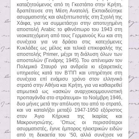
καταζητούμενος από τη Γκεστάπο στην Κρήτη,
δραπέτευσε στη Μέση Ανατολή. Εκπαιδεύτηκε
ασυρματιστής και αλεξιπτωτιστής στη Σχολή της
Χάιφα, για να συμμετάσχει στην αποτυχημένη
αποστολή
Arabic
το φθινόπωρο του 1943 στη
νεοκατεχόμενη από τους Γερμανούς Κω και στη
συνέχεια για να δράσει στις κατεχόμενες
Κυκλάδες ως μέλος και τελικά επικεφαλής της
αποστολής
Primer
, μέχρι τη διάλυση όλων των
αποστολών (Γενάρης 1945). Του απένειμαν τον
Πολεμικό Σταυρό για ανδρεία κι εξαιρετικές
υπηρεσίες κατά τον Β’ΠΠ και υπηρέτησε στη
συνέχεια επί ενάμισυ χρόνο στον ελληνικό
στρατό στην Αθήνα και Κρήτη, για να καθαιρεθεί
ατιμωτικά ως «ασκών αναρχοκομμουνιστική
προπαγάνδα στο στράτευμα» το Νοέμβρη 1946,
δυο μήνες μετά την απόλυση του από το στρατό,
και να καταλήξει μεταξύ 1947-1950 εξόριστος
στον Άγιο Κήρυκα της Ικαρίας και
Μακρονησιώτης. ’Οπως οι περισσότεροι
ασυρματιστές, έγινε έμπορος ηλεκτρικών ειδών
από τη δεκαετία του ’50, αλλά συνέχισε να