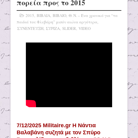
πορεία προς το 2015
2015
,
ΒΙΒΛΙΑ
,
ΒΙΒΛΙΟ
,
Θ. Ν. – Ένα χρονικό για “τα
παιδιά του Φλεβάρη” μισόν αιώνα αργότερα
,
ΣΥΝΕΝΤΕΥΞΗ
,
ΣΥΡΙΖΑ
,
SLIDER
,
VIDEO
7/12/2025 Militaire.gr H Νάντια
Βαλαβάνη συζητά με τον Σπύρο