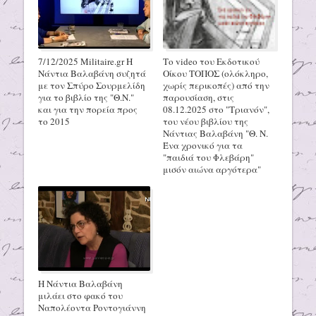
7/12/2025 Militaire.gr H
Το video του Εκδοτικού
Νάντια Βαλαβάνη συζητά
Οίκου ΤΟΠΟΣ (ολόκληρο,
με τον Σπύρο Σουρμελίδη
χωρίς περικοπές) από την
για το βιβλίο της "Θ.Ν."
παρουσίαση, στις
και για την πορεία προς
08.12.2025 στο "Τριανόν",
το 2015
του νέου βιβλίου της
Νάντιας Βαλαβάνη "Θ. Ν.
Ένα χρονικό για τα
"παιδιά του Φλεβάρη"
μισόν αιώνα αργότερα"
Η Νάντια Βαλαβάνη
μιλάει στο φακό του
Ναπολέοντα Ροντογιάννη