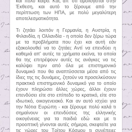
και πολύ καιρό. Και, απ’ ότι ομολογείται στην
Έκθεση, και αυτό το ξέρουμε από την
περίπτωση των ΗΠΑ, με πολύ μεγαλύτερη
αποτελεσματικότητα.
Τι ζητάει λοιπόν η Γερμανία, η Αυστρία, η
Φιλανδία, η Ολλανδία - η οποία δεν ξέρω τώρα
με τα προβλήματα που έχει και αυτή εάν
εξακολουθεί να το ζητάει; Αντί να επενδύει η
καθεμιά απ’ αυτές τα χρήματα εκείνα, τα οποία
θα της επιτρέψουν αυτές τις ανάγκες να τις
καλύψει πριν από όλα με επιστημονικό
δυναμικό που θα αναπτύσσεται μέσα από τις
ίδιες της τις δυνάμεις, ζητούν να προσελκύσουν
πρακτικά επιστημονικό δυναμικό για το οποίο
έχουν πληρώσει άλλες χώρες, άλλοι έχουν
επενδύσει είτε στο επίπεδο το κρατικό, είτε στο
ιδιωτικό, οικογενειακό. Και αν αυτό ισχύει για
την Νότια Ευρώπη - και ξέρουμε πολύ καλά τι
σημαίνουν οι επενδύσεις της ελληνικής
οικογένειας για τα παιδιά εδώ και με τι
προοπτική γίνονται αυτές σήμερα, σκεφτείτε για
τις χώρες του Τρίτου Κόσμου τι συνέπειες