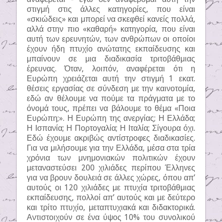
στιγμή στις άλλες κατηγορίες, που είναι
«σκιώδεις» και μπορεί να σκεφθεί κανείς πολλά,
αλλά στην πιο «καθαρή» κατηγορία, που είναι
αυτή των ερευνητών, των ανθρώπων οι οποίοι
έχουν ήδη πτυχίο ανώτατης εκπαίδευσης και
μπαίνουν σε μια διαδικασία τριτοβάθμιας
έρευνας. Όταν, λοιπόν, αναφέρεται ότι η
Ευρώπη χρειάζεται αυτή την στιγμή 1 εκατ.
θέσεις εργασίας σε σύνδεση με την καινοτομία,
εδώ αν θέλουμε να πούμε τα πράγματα με το
όνομά τους, πρέπει να βάλουμε το θέμα «Ποια
Ευρώπη;». Η Ευρώπη της ανεργίας; Η Ελλάδα;
Η Ισπανία; Η Πορτογαλία; Η Ιταλία; Σίγουρα όχι.
Εδώ έχουμε ακριβώς αντίστροφες διαδικασίες.
Για να μιλήσουμε για την Ελλάδα, μέσα στα τρία
χρόνια των μνημονιακών πολιτικών έχουν
μεταναστεύσει 200 χιλιάδες περίπου Έλληνες
για να βρουν δουλειά σε άλλες χώρες, όπου απ’
αυτούς οι 120 χιλιάδες με πτυχία τριτοβάθμιας
εκπαίδευσης, πολλοί απ’ αυτούς και με δεύτερο
και τρίτο πτυχίο, μεταπτυχιακά και διδακτορικά.
Αντιστοιχούν σε ένα ύψος 10% του συνολικού