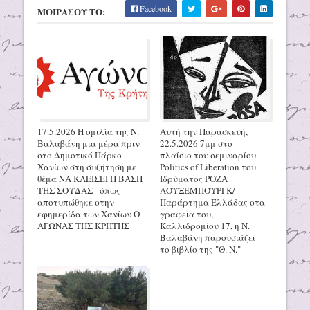
Facebook
ΜΟΙΡΑΣΟΥ ΤΟ:
17.5.2026 Η ομιλία της Ν.
Αυτή την Παρασκευή,
Βαλαβάνη μια μέρα πριν
22.5.2026 7μμ στο
στο Δημοτικό Πάρκο
πλαίσιο του σεμιναρίου
Χανίων στη συζήτηση με
Politics of Liberation του
θέμα ΝΑ ΚΛΕΙΣΕΙ Η ΒΑΣΗ
Ιδρύματος ΡΟΖΑ
ΤΗΣ ΣΟΥΔΑΣ - όπως
ΛΟΥΞΕΜΠΟΥΡΓΚ/
αποτυπώθηκε στην
Παράρτημα Ελλάδας στα
εφημερίδα των Χανίων Ο
γραφεία του,
ΑΓΩΝΑΣ ΤΗΣ ΚΡΗΤΗΣ
Καλλιδρομίου 17, η Ν.
Βαλαβάνη παρουσιάζει
το βιβλίο της "Θ. Ν."