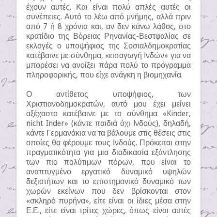
έχουν αυτές. Και είναι πολύ απλές αυτές οι
συνέπειες. Αυτό το λέω από μνήμης, αλλά πριν
από 7 ή 8 χρόνια και, αν δεν κάνω λάθος, στο
κρατίδιο της Βόρειας Ρηνανίας-Βεστφαλίας σε
εκλογές ο υποψήφιος της Σοσιαλδημοκρατίας
κατέβαινε με σύνθημα, «εισαγωγή Ινδών» για να
μπορέσει να ανοίξει πάρα πολύ το πρόγραμμα
πληροφορικής, που είχε ανάγκη η βιομηχανία.
Ο αντίθετος υποψήφιος, των
Χριστιανοδημοκρατών, αυτό μου έχει μείνει
αξέχαστο κατέβαινε με το σύνθημα «Kinder,
nicht Inder» (κάντε παιδιά όχι Ινδούς), δηλαδή,
κάντε Γερμανάκια να τα βάλουμε στις θέσεις στις
οποίες θα φέρουμε τους Ινδούς. Πρόκειται στην
πραγματικότητα για μια διαδικασία εξάντλησης
των πιο πολύτιμων πόρων, που είναι το
αναπτυγμένο εργατικό δυναμικό υψηλών
δεξιοτήτων και το επιστημονικό δυναμικό των
χωρών εκείνων που δεν βρίσκονται στον
«σκληρό πυρήνα», είτε είναι οι ίδιες μέσα στην
Ε.Ε., είτε είναι τρίτες χώρες, όπως είναι αυτές