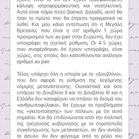
κάλυψη ιατροφαρμακευτική και νοσηλευτική.
Αυτό είναι πάρα πολύ βασικό. Δηλαδή, αυτό θα
ήταν το πρώτο που θα έπρεπε πραγματικά να
λυθεί. Και μου κάνει εντύπωση ότι η Μεγάλη
Βρετανία, που είναι η υπ’ αριθμόν 1 χώρα
προορισμού των au pair στην Ευρώπη, δεν έχει
υπογράψει τη σχετική ρύθμιση. Οι 4-5 χώρες
που αναφέρθηκαν ότι έχουν υπογράψει, είναι
χώρες, στις οποίες δεν κατευθύνονται ανάλογοι
αριθμοί au pair.
Τέλος υπάρχει όλη η ιστορία με το «Δουβλίνο»,
που δεν αφορά τη ρύθμιση της λεγόμενης
νόμιμης μετανάστευσης. Ουσιαστικά και όσο
υπάρχει το Δουβλίνο ΙΙ και το Δουβλίνο ΙΙΙ και η
Ελλάδα δεν καταφέρνει να σπάσει τα δεσμά του
«ανθρωποφύλακα», θα έχουμε τα προβλήματα
της «γκετοποίησης» των πόλεων, με ότι αυτό
σημαίνει. Και θα επιδεινώνεται από την πολιτική
της τρέχουσας κυβέρνησης με τα στρατόπεδα
συγκέντρωσης των μεταναστών, αν δεν ανοίξει
το άσυλο. Αν δεν φύγουμε από το ρόλο του