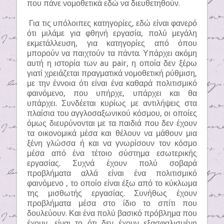
που πάνε νομοθετικά εδώ να διευθετηθούν.
Για τις υπόλοιπες κατηγορίες, εδώ είναι φανερό
ότι μιλάμε για φθηνή εργασία, πολύ μεγάλη
εκμετάλλευση, για κατηγορίες από όπου
μπορούν να παιχτούν τα πάντα. Υπάρχει ακόμη
αυτή η ιστορία των au pair, η οποία δεν ξέρω
γιατί χρειάζεται πραγματικά νομοθετική ρύθμιση,
με την έννοια ότι είναι ένα καθαρά πολιτισμικό
φαινόμενο, που υπήρχε, υπάρχει και θα
υπάρχει. Συνδέεται κυρίως με αντιλήψεις στα
πλαίσια του αγγλοσαξωνικού κόσμου, οι οποίες
όμως διευρύνονται με τα παιδιά που δεν έχουν
τα οικονομικά μέσα και θέλουν να μάθουν μια
ξένη γλώσσα ή και να γνωρίσουν τον κόσμο
μέσα από ένα τέτοιο σύστημα εσωτερικής
εργασίας. Συχνά έχουν πολύ σοβαρά
προβλήματα αλλά είναι ένα πολιτισμικό
φαινόμενο , το οποίο είναι έξω από το κύκλωμα
της μισθωτής εργασίας. Συνήθως έχουν
προβλήματα μέσα στο ίδιο το σπίτι που
δουλεύουν. Και ένα πολύ βασικό πρόβλημα που
έχουν, είναι το ότι δεν έχουν εξασφαλισμένη