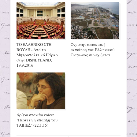
ΤΟ ΕΛΛΗΝΙΚΟ ΣΤΗ
Όχι στην αποικιακή
ΒΟΥΛΗ - Από το
εκποίηση του Ελληνικού.
Μητροπολιτικό Πάρκο
Ο αγώνας συνεχίζεται.
στην DISNEYLAND;
19.9.2016
Άρθρο στον fm voice:
"Περιττή η ύπαρξη του
ΤΑΙΠΕΔ" (22.1.15)