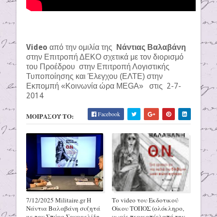
Video
από την ομιλία της
Νάντιας Βαλαβάνη
στην Επιτροπή ΔΕΚΟ σχετικά με τον διορισμό
του Προέδρου
στην Επιτροπή Λογιστικής
Τυποποίησης και Έλεγχου (ΕΛΤΕ) στην
στις 2-7-
Εκπομπή «Κοινωνία ώρα
MEGA
»
2014
Facebook
ΜΟΙΡΑΣΟΥ ΤΟ:
7/12/2025 Militaire.gr H
Το video του Εκδοτικού
Νάντια Βαλαβάνη συζητά
Οίκου ΤΟΠΟΣ (ολόκληρο,
με τον Σπύρο Σουρμελίδη
χωρίς περικοπές) από την