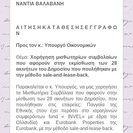
ΝΑΝΤΙΑ ΒΑΛΑΒΑΝΗ
Α Ι Τ Η Σ Η Κ Α Τ Α Θ Ε Σ Η Σ Ε Γ Γ Ρ Α Φ Ω
Ν
Προς τον κ.: Υπουργό Οικονομικών
Θέμα:
Χορήγηση μισθωτηρίων συμβολαίων
που αφορούν στην εκμίσθωση των 28
ακινήτων του Δημοσίου που πουλήθηκαν με
την μέθοδο sale-and-lease-back.
Παρακαλείται ο κ. Υπουργός, να μας χορηγήσει
τα Μισθωτήρια Συμβόλαια που αφορούν στην
μίσθωση των 28 ακινήτων του Δημοσίου, που
πουλήθηκαν στις εταιρείες: Πανγαία της
Εθνικής (που έχει περάσει στο ισραηλινών
συμφερόντων fund « ΙNVEL» με έδρα την
Ολλανδία) και Eurobank Properties της
Eurobank, με την μέθοδο sale-and-lease-back.