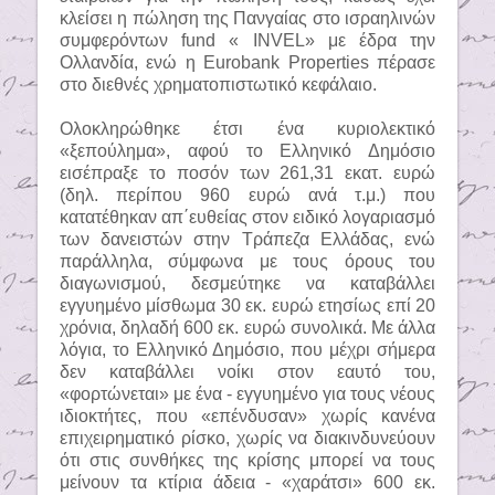
κλείσει η πώληση της Πανγαίας στο ισραηλινών
συμφερόντων fund « ΙNVEL» με έδρα την
Ολλανδία, ενώ η Eurobank Properties πέρασε
στο διεθνές χρηματοπιστωτικό κεφάλαιο.
Ολοκληρώθηκε έτσι ένα κυριολεκτικό
«ξεπούλημα», αφού το Ελληνικό Δημόσιο
εισέπραξε το ποσόν των 261,31 εκατ. ευρώ
(δηλ. περίπου 960 ευρώ ανά τ.μ.) που
κατατέθηκαν απ΄ευθείας στον ειδικό λογαριασμό
των δανειστών στην Τράπεζα Ελλάδας, ενώ
παράλληλα, σύμφωνα με τους όρους του
διαγωνισμού, δεσμεύτηκε να καταβάλλει
εγγυημένο μίσθωμα 30 εκ. ευρώ ετησίως επί 20
χρόνια, δηλαδή 600 εκ. ευρώ συνολικά. Με άλλα
λόγια, το Ελληνικό Δημόσιο, που μέχρι σήμερα
δεν καταβάλλει νοίκι στον εαυτό του,
«φορτώνεται» με ένα - εγγυημένο για τους νέους
ιδιοκτήτες, που «επένδυσαν» χωρίς κανένα
επιχειρηματικό ρίσκο, χωρίς να διακινδυνεύουν
ότι στις συνθήκες της κρίσης μπορεί να τους
μείνουν τα κτίρια άδεια - «χαράτσι» 600 εκ.