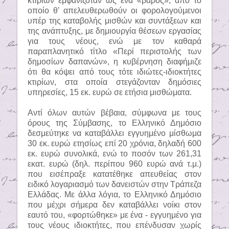
κτιρίων εμφανιζόταν ως ένα «βάρος», από το
οποίο θ’ απελευθερωθούν οι φορολογούμενοι
υπέρ της καταβολής μισθών και συντάξεων και
της ανάπτυξης, με δημιουργία θέσεων εργασίας
για τους νέους, ενώ με τον καθαρά
παραπλανητικό τίτλο «Περί περιστολής των
δημοσίων δαπανών», η κυβέρνηση διαφήμιζε
ότι θα κόψει από τους τότε ιδιώτες-ιδιοκτήτες
κτιρίων, στα οποία στεγάζονταν δημόσιες
υπηρεσίες, 15 εκ. ευρώ σε ετήσια μισθώματα.
Αντί όλων αυτών βέβαια, σύμφωνα με τους
όρους της Σύμβασης, το Ελληνικό Δημόσιο
δεσμεύτηκε να καταβάλλει εγγυημένο μίσθωμα
30 εκ. ευρώ ετησίως επί 20 χρόνια, δηλαδή 600
εκ. ευρώ συνολικά, ενώ το ποσόν των 261,31
εκατ. ευρώ (δηλ. περίπου 960 ευρώ ανά τ.μ.)
που εισέπραξε κατατέθηκε απευθείας στον
ειδικό λογαριασμό των δανειστών στην Τράπεζα
Ελλάδας. Με άλλα λόγια, το Ελληνικό Δημόσιο
που μέχρι σήμερα δεν καταβάλλει νοίκι στον
εαυτό του, «φορτώθηκε» με ένα - εγγυημένο για
τους νέους ιδιοκτήτες, που επένδυσαν χωρίς