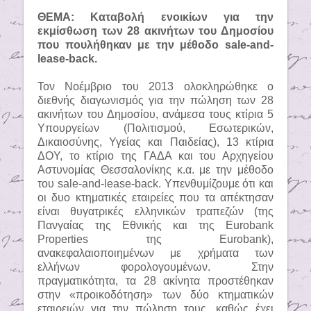
ΘΕΜΑ: Καταβολή ενοικίων για την
εκμίσθωση των 28 ακινήτων του Δημοσίου
που πουλήθηκαν με την μέθοδο sale-and-
lease-back.
Τον Νοέμβριο του 2013 ολοκληρώθηκε ο
διεθνής διαγωνισμός για την πώληση των 28
ακινήτων του Δημοσίου, ανάμεσα τους κτίρια 5
Υπουργείων (Πολιτισμού, Εσωτερικών,
Δικαιοσύνης, Υγείας και Παιδείας), 13 κτίρια
ΔΟY, το κτίριο της ΓΑΔΑ και του Αρχηγείου
Αστυνομίας Θεσσαλονίκης κ.α. με την μέθοδο
του sale-and-lease-back. Υπενθυμίζουμε ότι και
οι δυο κτηματικές εταιρείες που τα απέκτησαν
είναι θυγατρικές ελληνικών τραπεζών (της
Πανγαίας της Εθνικής και της Eurobank
Properties της Eurobank),
ανακεφαλαιοποιημένων με χρήματα των
ελλήνων φορολογουμένων. Στην
πραγματικότητα, τα 28 ακίνητα προστέθηκαν
στην «προικοδότηση» των δύο κτηματικών
εταιρειών για την πώληση τους, καθώς έχει