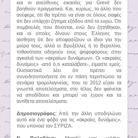
και οι ανεύθυνες εικασίες για Grexit δεν
βοηθούν πραγματικά. Και, κυρίως, το άλλο που
ανέφερε, ότι θα πρέπει να είναι σε όλους σαφές
ότι δεν υπάρχει ζήτημα εξόδου από το ευρώ. Ότι
συμβουλές που δίνονται, ενώ δεν ζητήθηκαν,
και οι οποίες δίνουν στους Έλληνες την
αίσθηση ότι δεν αποφασίζουν οι ίδιοι για την
μοίρα τους, αλλά οι Βρυξέλλες ή το Βερολίνο,
πιθανότατα οδηγούν τους ψηφοφόρους στην
αγκαλιά των «ακραίων δυνάμεων». Οι «ακραίες
δυνάμεις» -από ό,τι καταλάβατε-, είμαστε εμείς.
Ουσιαστικά λέει ότι πρέπει να
συνειδητοποιήσετε ότι εν πάση περιπτώσει τα
σενάρια τρομολαγνείας. που το 2012 είχαν τα
γνωστά αποτελέσματα, στο τέλος δεν φαίνεται
να αποδίδουν και μπορεί να έχουν και τα
αντίθετα αποτελέσματα.
Δημοσιογράφος
: Από την άλλη υποδηλώνει
αυτό και ένα φόβο για τις «ακραίες δυνάμεις»,
που υπονοεί τον ΣΥΡΙΖΑ.