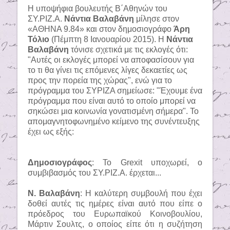
Η υποψήφια βουλευτής Β΄Αθηνών του
ΣΥ.ΡΙΖ.Α.
Νάντια Βαλαβάνη
μίλησε στον
«ΑΘΗΝΑ 9.84» και στον δημοσιογράφο
Άρη
Τόλιο
(Πέμπτη 8 Ιανουαρίου 2015).
Η
Νάντια
Βαλαβάνη
τόνισε σχετικά με τις εκλογές ότι:
"Αυτές οι εκλογές μπορεί να αποφασίσουν για
το τι θα γίνει τις επόμενες λίγες δεκαετίες ως
προς την πορεία της χώρας
", ενώ για το
πρόγραμμα του ΣΥΡΙΖΑ σημείωσε: "
Έχουμε ένα
πρόγραμμα που είναι αυτό το οποίο μπορεί να
σηκώσει μια κοινωνία γονατισμένη σήμερα
". Το
απομαγνητοφωνημένο κείμενο της συνέντευξης
έχει ως εξής:
Δημοσιογράφος
: Το Grexit υποχωρεί, ο
συμβιβασμός του ΣΥ.ΡΙΖ.Α. έρχεται...
Ν. Βαλαβάνη
: Η καλύτερη συμβουλή που έχει
δοθεί αυτές τις ημέρες είναι αυτό που είπε ο
πρόεδρος του Eυρωπαϊκού Κοινοβουλίου,
Μάρτιν Σουλτς, ο οποίος είπε ότι η συζήτηση