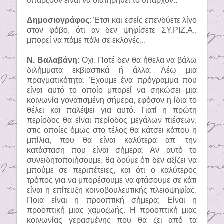
υπάρξουν είναι να διατηρηθεί το υπάρχον..
Δημοσιογράφος
: Έτσι και εσείς επενδύετε λίγο
στον φόβο, ότι αν δεν ψηφίσετε ΣΥ.ΡΙΖ.Α.,
μπορεί να πάμε πάλι σε εκλογές...
Ν. Βαλαβάνη
: Όχι. Ποτέ δεν θα ήθελα να βάλω
διλήμματα εκβιαστικά ή άλλα. Λέω μια
πραγματικότητα. Έχουμε ένα πρόγραμμα που
είναι αυτό το οποίο μπορεί να σηκώσει μια
κοινωνία γονατισμένη σήμερα, εφόσον η ίδια το
θέλει και παλέψει για αυτό. Γιατί η πρώτη
περίοδος θα είναι περίοδος μεγάλων πιέσεων,
στις οποίες όμως στο τέλος θα κάτσει κάπου η
μπίλια, που θα είναι καλύτερα απ' την
κατάσταση που είναι σήμερα. Αν αυτό το
συνειδητοποιήσουμε, θα δούμε ότι δεν αξίζει να
μπούμε σε περιπέτειες, και ότι ο καλύτερος
τρόπος για να μπορέσουμε να φτάσουμε σε κάτι
είναι η επίτευξη κοινοβουλευτικής πλειοψηφίας.
Ποια είναι η προοπτική σήμερα; Είναι η
προοπτική μιας χαμοζωής. Η προοπτική μιας
κοινωνίας γερασμένης που θα ζει από τα