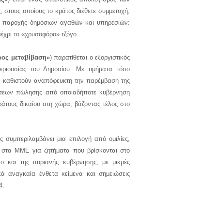
, στους οποίους το κράτος διέθετε συμμετοχή,
ση παροχής δημόσιων αγαθών και υπηρεσιών:
μέχρι το «χρυσοφόρο» τζόγο.
ρος μεταβίβαση»
) παρατίθεται ο εξοργιστικός
περιουσίας του Δημοσίου. Με τιμήματα τόσο
να καθιστούν αναπόφευκτη την παρέμβαση της
άσεων πώλησης από οποιαδήποτε κυβέρνηση
κράτους δικαίου στη χώρα, βάζοντας τέλος στο
 συμπεριλαμβάνει μια επιλογή από ομιλίες,
α στα ΜΜΕ για ζητήματα που βρίσκονται στο
σο και της αυριανής κυβέρνησης, με μικρές
κά αναγκαία ένθετα κείμενα και σημειώσεις
14.