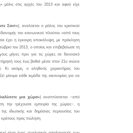
» μόλις στις αρχές του 2013 και αφού είχε
ντε Σαντ»
), αναλύεται ο ρόλος του κρατικού
αδιανομής του κοινωνικού πλούτου «από τους
ία έχει η έγκαιρη αποκάλυψη, με πρόκληση
ώβριο του 2013, ο οποίος και επιβεβαίωσε τη
γους μήνες πριν για τις χώρες σε δανειακό
ιτήρησή τους έως βαθιά μέσα στον 21ο αιώνα
. Κι ακόμη, ο αληθινός χαρακτήρας του
ί μόνιμα κάθε ικμάδα της οικονομίας για να
ιαλύσετε μια χώρα»
) αναπτύσσεται −από
άση την τρέχουσα εμπειρία της χώρας−, η
της ιδιωτικής και δημόσιας περιουσίας του
ς κράτους προς πώληση.
ας»
) είναι ένας αναλυτικός απολογισμός των