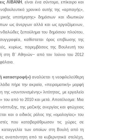
εις ΛΙΒΑΝΗ
, είναι ένα σύντομο, επίκαιρο και
ινοβουλευτικό χρονικό αυτής της «αρπαγής»,
ρικής υποτίμησης» δημόσιων και ιδιωτικών
ρώπων ως άνεργων αλλά και ως εργαζόμενων,
κανδαλώδες ξεπούλημα του δημόσιου πλούτου,
υγγραφέα, καθίσταται όρος επιβίωσης της
κές, κυρίως, παρεμβάσεις της Βουλευτή του
 στη Β΄ Αθηνών− από τον Ιούνιο του 2012
κεφάλαια.
ή καταστροφή»)
αναλύεται η νεοφιλελεύθερη
λλάδα πήρε την ακραία, «πειραματική» μορφή
 της «συντονισμένης» λιτότητας, με εργαλείο
ς» του από το 2010 και μετά. Αποτέλεσμα: Μια
νάπτυξης, της μαζικής ανεργίας και φτώχειας
αι και ο ειδικός ρόλος της «ομολογίας» του
αστές που καταβαράθρωσαν τις χώρες σε
η καταγγελία των οποίων στη Βουλή από τη
ες αναπάντητη από τα κυβερνητικά στελέχη,