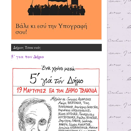
Δήμος Τσακνιάς
5΄ για τον Δήμο