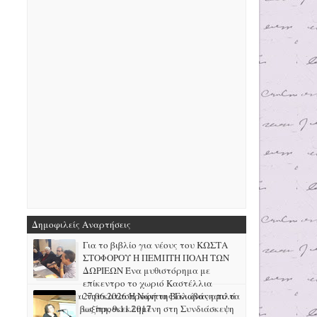
Δημοφιλείς Αναρτήσεις
Για το βιβλίο για νέους του ΚΩΣΤΑ
ΣΤΟΦΟΡΟΥ Η ΠΕΜΠΤΗ ΠΟΛΗ ΤΩΝ
ΔΩΡΙΕΩΝ Ένα μυθιστόρημα με
επίκεντρο το χωριό Καστέλλια
Φωκίδας και την καταστροφή της Γκιώνας από τα
27.06.2026 H Νάντια Βαλαβάνη μιλά
μεταλλεία βωξίτη, 9.11.2017
ως προσκεκλημένη στη Συνδιάσκεψη