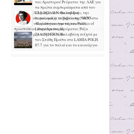
του Αριστερού Ρεύματος της ΛΑΕ για
τα πρώτα συμπεράσματα από τον
πόλεμο ΗΠΑ-Ισραήλ ενάντια στο Ιράν, την
22.5.2026 H N. Βαλαβάνη
προετοιμασία πολεμικής σύγκρουσης ΝΑΤΟ-
παρουσιάζει το βιβλίο της "Θ.Ν" στο
Ρωσίας στην Ευρώπη και για τις ενωτικές
πλαίσιο του σεμινάριου Politics of
προσπάθειες στην Αριστερά
Liberation του Ιδρύματος Ρόζα
Λούξεμπουργκ στην Ελλάδα
23.6.2026 Η Ν. Βαλαβάνη συζητά με
τον Στάθη Πράπα στο LAMIA POLIS
87.7 για το παλιό και το καινούργιο