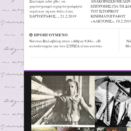
Ξεκίνησε από χθες να
ΑΝΑΚΟΙΝΩΣΗ ΜΕΛΩΝ
χαρτογραφεί αχαρτογράφητα
ΕΠΙΤΡΟΠΗΣ ΓΙΑ ΤΗ ΔΙ
νερά και γη και πάλι ένας
ΤΟΥ ΙΣΤΟΡΙΚΟΥ
ΧΑΡΤΟΓΡΑΦΟΣ..., 21.2.2019
ΚΙΝΗΜΑΤΟΓΡΑΦΟΥ
«ΑΛΚΥΟΝΙΣ», 10.2.201
ΠΡΟΗΓΟΥΜΕΝΟ
Νάντια Βαλαβάνη στον «Αθήνα 9,84»: «Η
Νά
αυτοδυναμία για τον ΣΥΡΙΖΑ είναι κοντά»
Μν