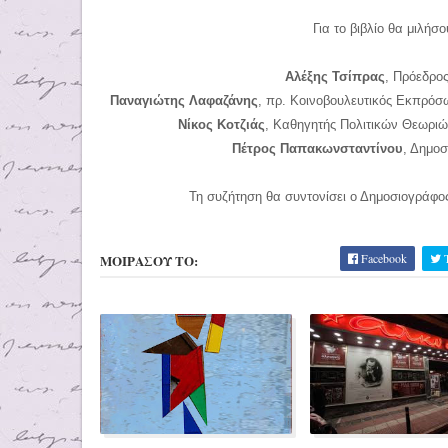
Για το βιβλίο θα μιλήσο
Αλέξης Τσίπρας
, Πρόεδρο
Παναγιώτης Λαφαζάνης
, πρ. Κοινοβουλευτικός Εκπρόσ
Νίκος Κοτζιάς
, Καθηγητής Πολιτικών Θεωρι
Πέτρος Παπακωνσταντίνου
, Δημο
Τη συζήτηση θα συντονίσει ο Δημοσιογράφ
Facebook
T
ΜΟΙΡΑΣΟΥ ΤΟ: