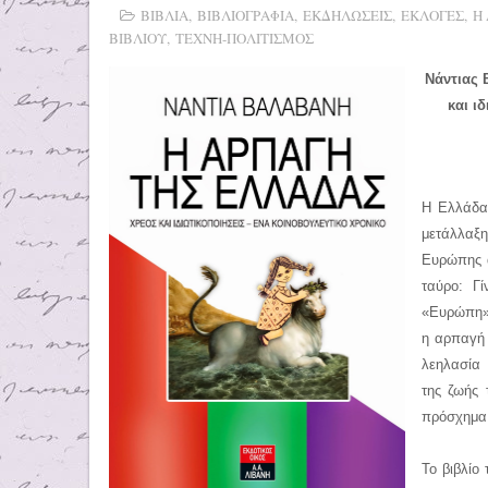
ΒΙΒΛΙΑ
,
ΒΙΒΛΙΟΓΡΑΦΙΑ
,
ΕΚΔΗΛΩΣΕΙΣ
,
ΕΚΛΟΓΕΣ
,
Η
ΒΙΒΛΙΟΥ
,
ΤΕΧΝΗ-ΠΟΛΙΤΙΣΜΟΣ
Νάντιας
και ι
Η Ελλάδα,
μετάλλαξ
Ευρώπης 
ταύρο: Γ
«Ευρώπη» 
η αρπαγή 
λεηλασία 
της ζωής 
πρόσχημα 
Το βιβλίο