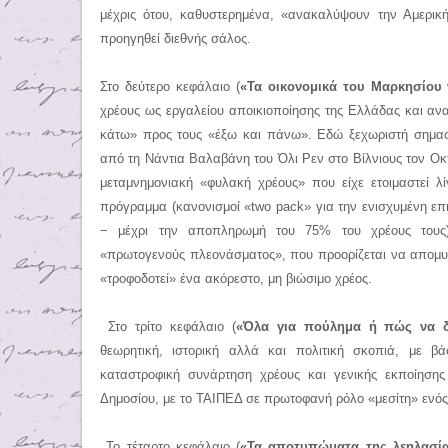
μέχρις ότου, καθυστερημένα, «ανακαλύψουν την Αμερική
προηγηθεί διεθνής σάλος.
Στο δεύτερο κεφάλαιο (
«Τα οικονομικά του Μαρκησίου 
χρέους ως εργαλείου αποικιοποίησης της Ελλάδας και αν
κάτω» προς τους «έξω και πάνω». Εδώ ξεχωριστή σημασ
από τη Νάντια Βαλαβάνη του Όλι Ρεν στο Βίλνιους τον Οκτ
μεταμνημονιακή «φυλακή χρέους» που είχε ετοιμαστεί λί
πρόγραμμα (κανονισμοί «two pack» για την ενισχυμένη επ
− μέχρι την αποπληρωμή του 75% του χρέους τους)
«πρωτογενούς πλεονάσματος», που προορίζεται να απομυζε
«τροφοδοτεί» ένα ακόρεστο, μη βιώσιμο χρέος.
Στο τρίτο κεφάλαιο (
«Όλα για πούλημα ή πώς να δ
θεωρητική, ιστορική αλλά και πολιτική σκοπιά, με β
καταστροφική συνάρτηση χρέους και γενικής εκποίησης 
Δημοσίου, με το ΤΑΙΠΕΔ σε πρωτοφανή ρόλο «μεσίτη» ενό
Το τέταρτο κεφάλαιο (
«Τα αποτυπώματα της λεηλασί