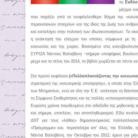
τις
Εκδόσ
μάχιμο κο
που πηγάζει από το νεοφιλελεύθερο δόγμα της «εσωτε
περιουσιακών στοιχείων και της ίδιας της ζωής των ανθ
και καταλήγει στην πολιτική των ιδιωτικοποιήσεων: Το σ
η ανάκτησή του ελέγχου του οποίου, σύμφωνα με τη σ
κοινωνίας και της χώρας. Βασισμένο στις κοινοβουλευτι
ΣΥΡΙΖΑ Νάντιας Βαλαβάνη −σήμερα υποψήφιας Βουλευτή
μέχρι και το τέλος του 2014, το βιβλίο χωρίζεται σε πέντε 
Στο πρώτο κεφάλαιο
(«Πολλαπλασιάζοντας την κοινωνικ
στρατηγική της «εσωτερικής υποτίμησης», η οποία στην Ε
των Μνημονίων, ενώ σε όλη την Ε.Ε. απέκτησε τη διάσταση
το Σύμφωνο Σταθερότητας και τις πολλές «επικαιροποιήσει
Ευρώπη χρόνια παγιδευμένη στο αδιέξοδο της μηδενικής α
και σήμερα, επιπλέον, του αποπληθωρισμού. Εδώ αναλύετ
ΔΝΤ για τους «λάθος» δημοσιονομικούς πολλαπλασι
«Πρόγραμμα» και, περισσότερο απ’ όλες, την Ελλάδα, 
Νάντια Βαλαβάνη, τον Οκτώβριο του 2012, έμενε για μήν