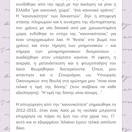
συνδέθηκε από την αρχή με την έκκληση να γίνει η
Ελλάδα “μια κανονική χώρα”, “ένα κανονικό κράτος”.
Η “κανονικότητα“ των δανειστών”, δηλ. η αποφυγή
στάσης πληρωμών και η συνέχιση της εξυπηρέτησης
του χρέους με νέα δανεικά από μια χρεωκοπημένη
χώρα, ενδύθηκε το στόχο της “κανονικότητας” για
έναν υπερχρεωμένο λαό. Η “θυσία” στο βωμό του
χρέους και στην τήρηση των μνημονιακών – και
σήμερα των μεταμνημονιακών δεσμεύσεων -
αναδείχθηκε στον υπέρτατο κανόνα. Η ύφεση, η
ανεργία, η μετανάστευση και η φτωχοποίηση του
λαού θεωρήθηκαν δευτερεύοντα. Όπως μου
απάντησε και ο Στουρνάρας ως Υπουργός
Οικονομικών στη Βουλή στο ερώτημα μου “ποια είναι
τελικά η τιμή της δόσης” (που ανέβαινε σε κάθε
αξιολόγηση): “Η τιμή της δόσης είναι άπειρη...”
Η αποχώρηση από την “κανονικότητα” σημειώθηκε το
2012-2015, όταν ένας λαός με τη νεολαία μπροστά
επιχείρησε να πάρει τη ζωή του στα χέρια του. Γι'
αυτό και οι εξεγερμένοι Χιλιάνοι έχουν τελικά
απόλυτο
δίκιο.