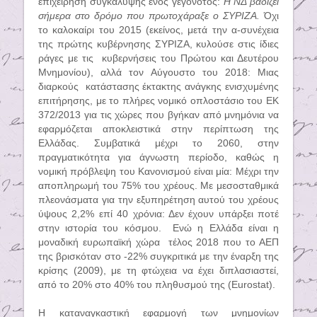
επιχείρηση συγκάλυψης ενός γεγονότος:
Η ΝΔ βαδίζει
σήμερα στο δρόμο που πρωτοχάραξε ο ΣΥΡΙΖΑ.
Όχι
το καλοκαίρι του 2015 (εκείνος, μετά την α-συνέχεια
της πρώτης κυβέρνησης ΣΥΡΙΖΑ, κυλούσε στις ίδιες
ράγες με τις
κυβερνήσεις του Πρώτου και Δευτέρου
Μνημονίου), αλλά τον Αύγουστο του 2018: Μιας
διαρκούς
κατάστασης έκτακτης ανάγκης ενισχυμένης
επιτήρησης, με το πλήρες νομικό οπλοστάσιο του ΕΚ
372/2013 για τις χώρες που βγήκαν από μνημόνια να
εφαρμόζεται αποκλειστικά στην περίπτωση της
Ελλάδας. Συμβατικά μέχρι το 2060, στην
πραγματικότητα για άγνωστη περίοδο, καθώς η
νομική πρόβλεψη του
Kανονισμού
είναι μία: Μέχρι την
αποπληρωμή του 75% του χρέους. Με μεσοσταθμικά
πλεονάσματα για την εξυπηρέτηση αυτού του χρέους
ύψους 2,2% επί 40 χρόνια: Δεν έχουν υπάρξει ποτέ
στην ιστορία του κόσμου.
Ενώ η Ελλάδα είναι η
μοναδική ευρωπαϊκή χώρα
τέλος 2018 που το ΑΕΠ
της βρισκόταν στο -22% συγκριτικά με την έναρξη της
κρίσης (2009), με τη φτώχεια να έχει διπλασιαστεί,
από το 20% στο 40% του πληθυσμού της (
Eurostat
).
Η καταναγκαστική εφαρμογή των μνημονίων