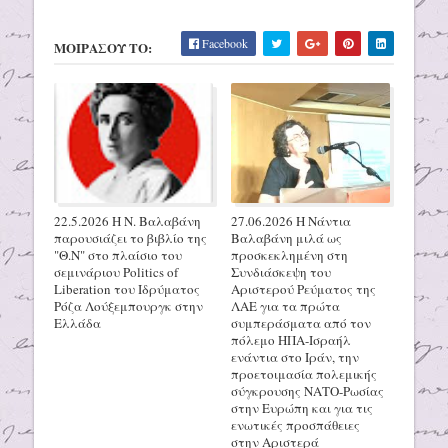
Facebook
ΜΟΙΡΑΣΟΥ ΤΟ:
22.5.2026 H N. Βαλαβάνη
27.06.2026 H Νάντια
παρουσιάζει το βιβλίο της
Βαλαβάνη μιλά ως
"Θ.Ν" στο πλαίσιο του
προσκεκλημένη στη
σεμινάριου Politics of
Συνδιάσκεψη του
Liberation του Ιδρύματος
Αριστερού Ρεύματος της
Ρόζα Λούξεμπουργκ στην
ΛΑΕ για τα πρώτα
Ελλάδα
συμπεράσματα από τον
πόλεμο ΗΠΑ-Ισραήλ
ενάντια στο Ιράν, την
προετοιμασία πολεμικής
σύγκρουσης ΝΑΤΟ-Ρωσίας
στην Ευρώπη και για τις
ενωτικές προσπάθειες
στην Αριστερά