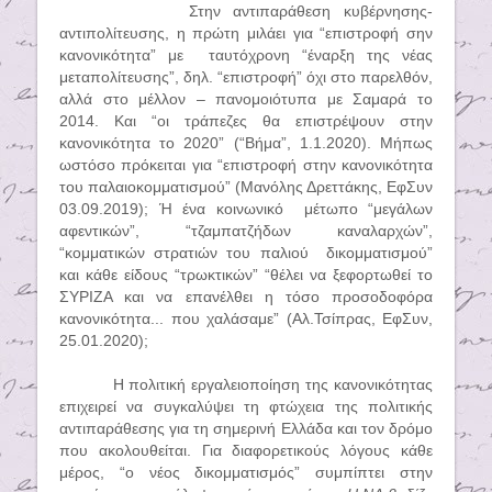
Στην αντιπαράθεση κυβέρνησης-
αντιπολίτευσης, η πρώτη μιλάει για “επιστροφή σην
κανονικότητα” με
ταυτόχρονη “έναρξη της νέας
μεταπολίτευσης”, δηλ. “επιστροφή” όχι στο παρελθόν,
αλλά στο μέλλον – πανομοιότυπα με Σαμαρά το
2014. Και “οι τράπεζες θα επιστρέψουν στην
κανονικότητα το 2020” (“Βήμα”, 1.1.2020). Μήπως
ωστόσο πρόκειται για “επιστροφή στην κανονικότητα
του παλαιοκομματισμού” (Μανόλης Δρεττάκης, ΕφΣυν
03.09.2019)
;
Ή ένα κοινωνικό
μέτωπο “μεγάλων
αφεντικών”, “τζαμπατζήδων καναλαρχών”,
“κομματικών στρατιών του παλιού
δικομματισμού”
και κάθε είδους “τρωκτικών” “θέλει να ξεφορτωθεί το
ΣΥΡΙΖΑ και να επανέλθει η τόσο προσοδοφόρα
κανονικότητα... που χαλάσαμε” (Αλ.Τσίπρας, ΕφΣυν,
25.01.2020)
;
Η πολιτική εργαλειοποίηση της κανονικότητας
επιχειρεί να συγκαλύψει τη φτώχεια της πολιτικής
αντιπαράθεσης για τη σημερινή Ελλάδα και τον δρόμο
που ακολουθείται
.
Για διαφορετικούς λόγους κάθε
μέρος, “ο νέος δικομματισμός” συμπίπτει στην