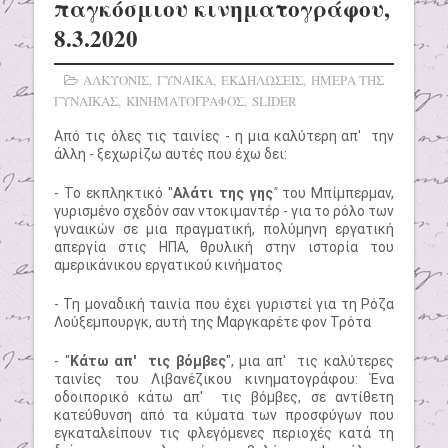
παγκόσμιου κινηματογράφου,
8.3.2020
ΑΛΚΥΟΝΙΣ
,
ΓΥΝΑΙΚΑ
,
ΕΚΔΗΛΩΣΕΙΣ
,
ΗΜΕΡΑ ΤΗΣ
ΓΥΝΑΙΚΑΣ
,
ΚΙΝΗΜΑΤΟΓΡΑΦΟΣ
,
SLIDER
Από τις όλες τις ταινίες - η μια καλύτερη απ' την
άλλη - ξεχωρίζω αυτές που έχω δει:
- Το εκπληκτικό "
Αλάτι της γης
"
του Μπίμπερμαν,
γυρισμένο σχεδόν σαν ντοκιμαντέρ - για το ρόλο των
γυναικών σε μια πραγματική, πολύμηνη εργατική
απεργία στις ΗΠΑ, θρυλική στην ιστορία του
αμερικάνικου εργατικού κινήματος
- Τη μοναδική ταινία που έχει γυριστεί για τη Ρόζα
Λούξεμπουργκ, αυτή της Μαργκαρέτε φον Τρότα
- "
Κάτω απ' τις βόμβες
", μια απ' τις καλύτερες
ταινίες του Λιβανέζικου κινηματογράφου: Ένα
οδοιπορικό κάτω απ' τις βόμβες, σε αντίθετη
κατεύθυνση από τα κύματα των προσφύγων που
εγκαταλείπουν τις φλεγόμενες περιοχές κατά τη