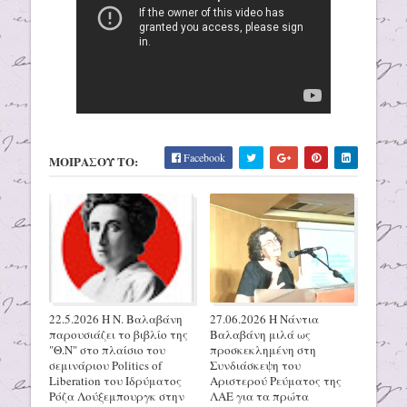
Facebook
ΜΟΙΡΑΣΟΥ ΤΟ:
22.5.2026 H N. Βαλαβάνη
27.06.2026 H Νάντια
παρουσιάζει το βιβλίο της
Βαλαβάνη μιλά ως
"Θ.Ν" στο πλαίσιο του
προσκεκλημένη στη
σεμινάριου Politics of
Συνδιάσκεψη του
Liberation του Ιδρύματος
Αριστερού Ρεύματος της
Ρόζα Λούξεμπουργκ στην
ΛΑΕ για τα πρώτα