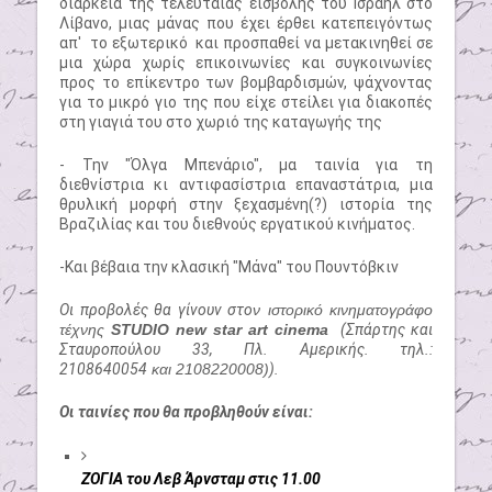
διάρκεια της τελευταίας εισβολής του Ισραήλ στο
Λίβανο, μιας μάνας που έχει έρθει κατεπειγόντως
απ' το εξωτερικό και προσπαθεί να μετακινηθεί σε
μια χώρα χωρίς επικοινωνίες και συγκοινωνίες
προς το επίκεντρο των βομβαρδισμών, ψάχνοντας
για το μικρό γιο της που είχε στείλει για διακοπές
στη γιαγιά του στο χωριό της καταγωγής της
- Την "Όλγα Μπενάριο", μα ταινία για τη
διεθνίστρια κι αντιφασίστρια επαναστάτρια, μια
θρυλική μορφή στην ξεχασμένη(?) ιστορία της
Βραζιλίας και του διεθνούς εργατικού κινήματος.
-Και βέβαια την κλασική "Μάνα" του Πουντόβκιν
Οι προβολές θα γίνουν στο
ν ιστορικό κινηματογράφο
τέχνης
STUDIO new star art cinema
(Σπάρτης και
Σταυροπούλου 33, Πλ. Αμερικής. τηλ.:
2108640054
και 2108220008)
).
Οι ταινίες που θα προβληθούν είναι:
ΖΟΓΙΑ του Λεβ Άρνσταμ στις 11.00