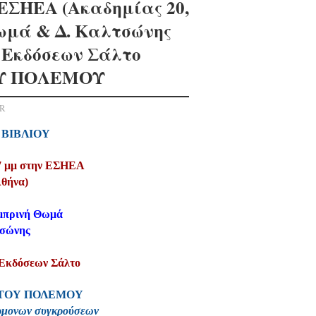
 ΕΣΗΕΑ (Ακαδημίας 20,
Θωμά & Δ. Καλτσώνης
 Εκδόσεων Σάλτο
Υ ΠΟΛΕΜΟΥ
ER
 ΒΙΒΛΙΟΥ
 7 μμ στην ΕΣΗΕΑ
Αθήνα)
αμπρινή Θωμά
τσώνης
ν Εκδόσεων Σάλτο
 ΤΟΥ ΠΟΛΕΜΟΥ
έρμονων συγκρούσεων