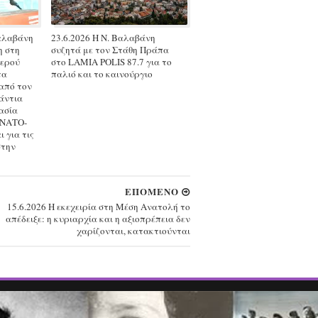
Βαλαβάνη
23.6.2026 Η Ν. Βαλαβάνη
η στη
συζητά με τον Στάθη Πράπα
τερού
στο LAMIA POLIS 87.7 για το
τα
παλιό και το καινούργιο
από τον
άντια
ασία
 ΝΑΤΟ-
 για τις
στην
ΕΠΟΜΕΝΟ
15.6.2026 Η εκεχειρία στη Μέση Ανατολή το
απέδειξε: η κυριαρχία και η αξιοπρέπεια δεν
χαρίζονται, κατακτιούνται