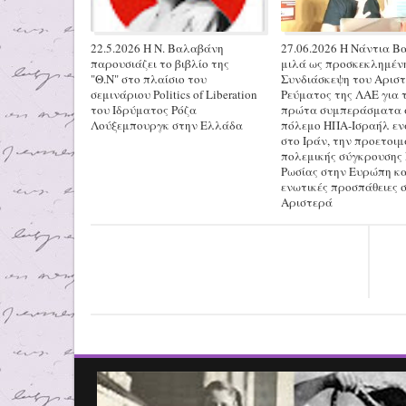
22.5.2026 H N. Βαλαβάνη
27.06.2026 H Νάντια 
παρουσιάζει το βιβλίο της
μιλά ως προσκεκλημέν
"Θ.Ν" στο πλαίσιο του
Συνδιάσκεψη του Αρισ
σεμινάριου Politics of Liberation
Ρεύματος της ΛΑΕ για 
του Ιδρύματος Ρόζα
πρώτα συμπεράσματα 
Λούξεμπουργκ στην Ελλάδα
πόλεμο ΗΠΑ-Ισραήλ εν
στο Ιράν, την προετοιμ
πολεμικής σύγκρουσης
Ρωσίας στην Ευρώπη και
ενωτικές προσπάθειες 
Αριστερά