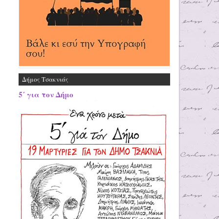
Δήμος Τσακνιάς
5΄ για τον Δήμο