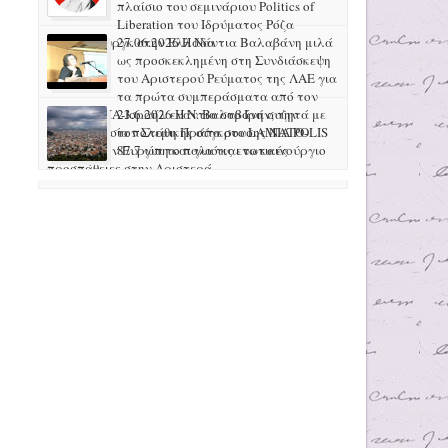
πλαίσιο του σεμινάριου Politics of
Liberation του Ιδρύματος Ρόζα
Λούξεμπουργκ στην Ελλάδα
27.06.2026 H Νάντια Βαλαβάνη μιλά
ως προσκεκλημένη στη Συνδιάσκεψη
του Αριστερού Ρεύματος της ΛΑΕ για
τα πρώτα συμπεράσματα από τον
πόλεμο ΗΠΑ-Ισραήλ ενάντια στο Ιράν, την
23.6.2026 Η Ν. Βαλαβάνη συζητά με
προετοιμασία πολεμικής σύγκρουσης ΝΑΤΟ-
τον Στάθη Πράπα στο LAMIA POLIS
Ρωσίας στην Ευρώπη και για τις ενωτικές
87.7 για το παλιό και το καινούργιο
προσπάθειες στην Αριστερά