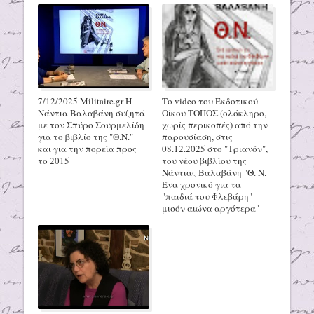
7/12/2025 Militaire.gr H
Το video του Εκδοτικού
Νάντια Βαλαβάνη συζητά
Οίκου ΤΟΠΟΣ (ολόκληρο,
με τον Σπύρο Σουρμελίδη
χωρίς περικοπές) από την
για το βιβλίο της "Θ.Ν."
παρουσίαση, στις
και για την πορεία προς
08.12.2025 στο "Τριανόν",
το 2015
του νέου βιβλίου της
Νάντιας Βαλαβάνη "Θ. Ν.
Ένα χρονικό για τα
"παιδιά του Φλεβάρη"
μισόν αιώνα αργότερα"