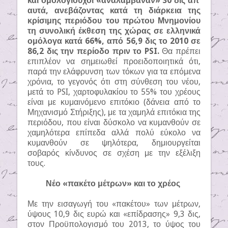
και ομολογιούχοι «αναλάμβαναν» 30 δις απ’
αυτά, ανεβάζοντας κατά τη διάρκεια της
κρίσιμης περιόδου του πρώτου Μνημονίου
τη συνολική έκθεση της χώρας σε ελληνικά
ομόλογα κατά 66%, από 56,9 δις το 2010 σε
86,2 δις την περίοδο πριν το PSI.
Θα πρέπει
επιπλέον να σημειωθεί προειδοποιητικά ότι,
παρά την ελάφρυνση των τόκων για τα επόμενα
χρόνια, το γεγονός ότι στη σύνθεση του νέου,
μετά το PSI, χαρτοφυλακίου το 55% του χρέους
είναι με κυμαινόμενο επιτόκιο (δάνεια από το
Μηχανισμό Στήριξης), με τα χαμηλά επιτόκια της
περιόδου, που είναι δύσκολο να κυμανθούν σε
χαμηλότερα επίπεδα αλλά πολύ εύκολο να
κυμανθούν σε ψηλότερα, δημιουργείται
σοβαρός κίνδυνος σε σχέση με την εξέλιξη
τους.
Νέο «πακέτο μέτρων» και το χρέος
Με την εισαγωγή του «πακέτου» των μέτρων,
ύψους 10,9 δις ευρώ και «επίδρασης» 9,3 δις,
στον Προϋπολογισμό του 2013, το ύψος του