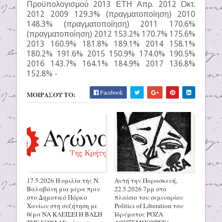
Προϋπολογισμού 2013 ΕΤΗ Απρ. 2012 Οκτ.
2012 2009 129.3% (πραγματοποίηση) 2010
148.3% (πραγματοποίηση) 2011 170.6%
(πραγματοποίηση) 2012 153.2% 170.7% 175.6%
2013 160.9% 181.8% 189.1% 2014 158.1%
180.2% 191.6% 2015 150.9% 174.0% 190.5%
2016 143.7% 164.1% 184.9% 2017 136.8%
152.8% -
Facebook
ΜΟΙΡΑΣΟΥ ΤΟ:
17.5.2026 Η ομιλία της Ν.
Αυτή την Παρασκευή,
Βαλαβάνη μια μέρα πριν
22.5.2026 7μμ στο
στο Δημοτικό Πάρκο
πλαίσιο του σεμιναρίου
Χανίων στη συζήτηση με
Politics of Liberation του
θέμα ΝΑ ΚΛΕΙΣΕΙ Η ΒΑΣΗ
Ιδρύματος ΡΟΖΑ