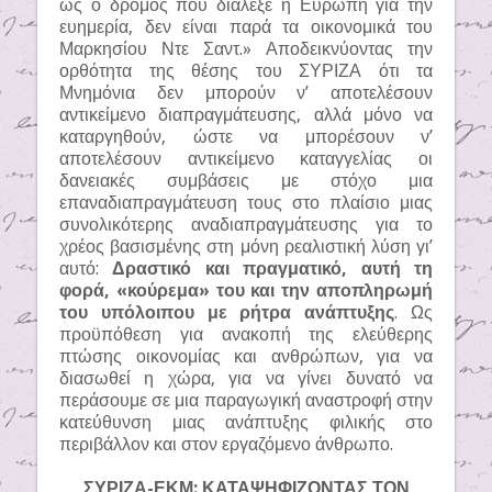
ως ο δρόμος που διάλεξε η Ευρώπη για την
ευημερία, δεν είναι παρά τα οικονομικά του
Μαρκησίου Ντε Σαντ.» Αποδεικνύοντας την
ορθότητα της θέσης του ΣΥΡΙΖΑ ότι τα
Μνημόνια δεν μπορούν ν’ αποτελέσουν
αντικείμενο διαπραγμάτευσης, αλλά μόνο να
καταργηθούν, ώστε να μπορέσουν ν’
αποτελέσουν αντικείμενο καταγγελίας οι
δανειακές συμβάσεις με στόχο μια
επαναδιαπραγμάτευση τους στο πλαίσιο μιας
συνολικότερης αναδιαπραγμάτευσης για το
χρέος βασισμένης στη μόνη ρεαλιστική λύση γι’
αυτό:
Δραστικό και πραγματικό, αυτή τη
φορά, «κούρεμα» του και την αποπληρωμή
του υπόλοιπου με ρήτρα ανάπτυξης
. Ως
προϋπόθεση για ανακοπή της ελεύθερης
πτώσης οικονομίας και ανθρώπων, για να
διασωθεί η χώρα, για να γίνει δυνατό να
περάσουμε σε μια παραγωγική αναστροφή στην
κατεύθυνση μιας ανάπτυξης φιλικής στο
περιβάλλον και στον εργαζόμενο άνθρωπο.
ΣΥΡΙΖΑ-ΕΚΜ: ΚΑΤΑΨΗΦΙΖΟΝΤΑΣ ΤΟΝ