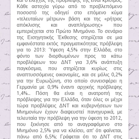
και ο έλεγχος της πρόβλεψης της είναι κρίσιμος.
Κάθε αστοχία γύρω από το προβλεπόμενο
ποσοστό της οδηγεί στο επόμενο κύμα
«τελευταίων μέτρων» βάση και της «ρήτρας
απόκλισης και αναπλήρωσης» που
εμπεριέχεται στο Πρώτο Μνημόνιο. Το σενάριο
της Εισηγητικής Έκθεσης στηρίζεται σε μια
εμφανέστατα εκτός πραγματικότητας πρόβλεψη
για το 2013: Ύφεση 4,5% στην Ελλάδα, στο
φόντο των διορθωμένων προς τα κάτω
προβλέψεων του ΔΝΤ για 3,6% ανάπτυξη
παγκόσμια, που στηρίζεται κυρίως στις
αναπτυσσόμενες οικονομίες, και σε μόλις 0,2%
για την Ευρωζώνη, στο οποίο συνεισφέρει η
Γερμανία με 0,9% έναντι αρχικής πρόβλεψης
1,4%... Πόση θα είναι η ανατροπή της
πρόβλεψης για την Ελλάδα, όταν όλες οι μέχρι
τώρα προβλέψεις ΔΝΤ και κυβερνήσεων των
Μνημονίων έχουν διαψευστεί πανηγυρικά, με
τελευταία την πρόβλεψη για την ύφεση το 2012,
που ξεκίνησε από το αναγραφόμενο στο
Μνημόνιο 2,5% για να κλείσει, απ’ ότι φαίνεται,
πάνω από 6,5%; Γράφεται ότι το ΔΝΤ στις