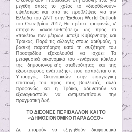
Οικονομικών Υποθέσεων στη Βουλή, ενώ για
μεγέθη όπως το χρέος το «διορθώνουν»
υψηλότερα και από τις προβλέψεις για την
Ελλάδα του ΔΝΤ στην Έκθεση World Outlook
του Οκτωβρίου 2012, θα πρέπει προφανώς ν’
απηχούν «αναδιευθετήσεις» ως προς το
«πακέτο» των μέτρων μεταξύ Κυβέρνησης και
Τρόικας. Παρά τις αλλαγές στους αριθμούς, η
βασική παρατήρηση κατά τη συζήτηση του
Προσχεδίου εξακολουθεί να ισχύει: Τα
μεταφυσικά οικονομικά του «ενάρετου κύκλου
της δημοσιονομικής σταθερότητας και της
εξωστρεφούς ανάπτυξης», που ασπάζεται ο κ.
Υπουργός Οικονομικών στην εισαγωγική
επιστολή του προς τους βουλευτές, αλλά
προφανώς και η Τρόικα, αδυνατούν να
εξαναγκαστούν να αντιμετωπίσουν την
πραγματική ζωή.
ΤΟ ΔΙΕΘΝΕΣ ΠΕΡΙΒΑΛΛΟΝ ΚΑΙ ΤΟ
«ΔΗΜΟΣΙΟΝΟΜΙΚΟ ΠΑΡΑΔΟΞΟ»
Δε μπορούν να εξηγηθούν διαφορετικά