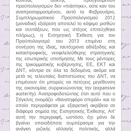
κανένας δείκτης προηγούμενων
προϋπολογισμών δεν «πιάστηκε», ούτε καν του
αναπροσαρμοσμένου, αυτό το Φεβρουάριο,
Συμπληρωματικού Προϋπολογισμού 2012
(μοναδική εξαίρεση αποτελεί το κόψιμο μισθών
και συντάξεων, που ως στόχος επιτεύχθηκε
πλήρως), η Εισηγητική Έκθεση για τον
Προϋπολογισμό του 2013 επιμένει στη
συνέχιση της ίδιας, ταυτόχρονα αδιέξοδης και
καταστροφικής, νεοφιλελεύθερης στρατηγικής
της εσωτερικής υποτίμησης. Με τους μέντορες
της τρικομματικής κυβέρνησης, ΕΕ, ΕΚΤ και
ΔΝΤ, κόντρα σε όλα τα δεδομένα, ακόμα και
μετά τις τελευταίες διαπιστώσεις του ΔΝΤ, να
επιμένουν ότι μπορείς να πετύχεις μεγέθυνση
της οικονομίας συρρικνώνοντας την (expansive
austerity). Ανατροφοδοτώντας έτσι αυτό που ο
Στίγκλιτς ονομάζει «θανατηφόρο σπιράλ» και το
οποίο περιγράφεται με εξαιρετική ακρίβεια σε
διάφορα σημεία της Εισηγητικής Έκθεσης. Aπ’
αυτή την περιγραφή, ωστόσο, όχι μόνο δε
βγαίνει οποιοδήποτε συμπέρασμα για την
ανάγκη ριζικής αλλαγής πολιτικής, αλλά