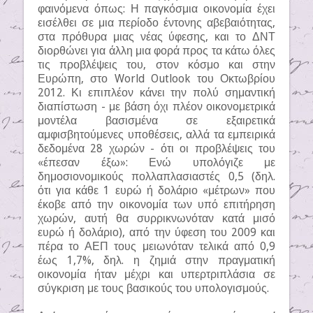
φαινόμενα όπως: Η παγκόσμια οικονομία έχει
εισέλθει σε μια περίοδο έντονης αβεβαιότητας,
στα πρόθυρα μιας νέας ύφεσης, και το ΔΝΤ
διορθώνει για άλλη μια φορά προς τα κάτω όλες
τις προβλέψεις του, στον κόσμο και στην
Ευρώπη, στο World Outlook του Οκτωβρίου
2012. Κι επιπλέον κάνει την πολύ σημαντική
διαπίστωση - με βάση όχι πλέον οικονομετρικά
μοντέλα βασισμένα σε εξαιρετικά
αμφισβητούμενες υποθέσεις, αλλά τα εμπειρικά
δεδομένα 28 χωρών - ότι οι προβλέψεις του
«έπεσαν έξω»: Ενώ υπολόγιζε με
δημοσιονομικούς πολλαπλασιαστές 0,5 (δηλ.
ότι για κάθε 1 ευρώ ή δολάριο «μέτρων» που
έκοβε από την οικονομία των υπό επιτήρηση
χωρών, αυτή θα συρρικνωνόταν κατά μισό
ευρώ ή δολάριο), από την ύφεση του 2009 και
πέρα το ΑΕΠ τους μειωνόταν τελικά από 0,9
έως 1,7%, δηλ. η ζημιά στην πραγματική
οικονομία ήταν μέχρι και υπερτριπλάσια σε
σύγκριση με τους βασικούς του υπολογισμούς.