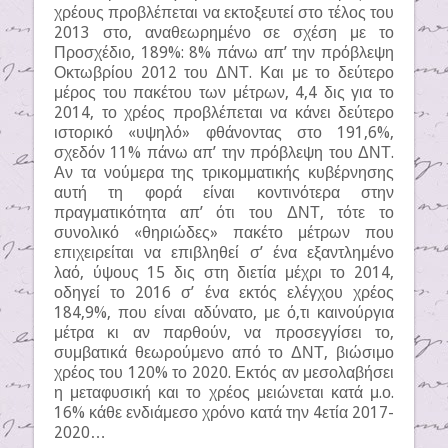
χρέους προβλέπεται να εκτοξευτεί στο τέλος του
2013 στο, αναθεωρημένο σε σχέση με το
Προσχέδιο, 189%: 8% πάνω απ’ την πρόβλεψη
Οκτωβρίου 2012 του ΔΝΤ. Και με το δεύτερο
μέρος του πακέτου των μέτρων, 4,4 δις για το
2014, το χρέος προβλέπεται να κάνει δεύτερο
ιστορικό «υψηλό» φθάνοντας στο 191,6%,
σχεδόν 11% πάνω απ’ την πρόβλεψη του ΔΝΤ.
Αν τα νούμερα της τρικομματικής κυβέρνησης
αυτή τη φορά είναι κοντινότερα στην
πραγματικότητα απ’ ότι του ΔΝΤ, τότε το
συνολικό «θηριώδες» πακέτο μέτρων που
επιχειρείται να επιβληθεί σ’ ένα εξαντλημένο
λαό, ύψους 15 δις στη διετία μέχρι το 2014,
οδηγεί το 2016 σ’ ένα εκτός ελέγχου χρέος
184,9%, που είναι αδύνατο, με ό,τι καινούργια
μέτρα κι αν παρθούν, να προσεγγίσει το,
συμβατικά θεωρούμενο από το ΔΝΤ, βιώσιμο
χρέος του 120% το 2020. Εκτός αν μεσολαβήσει
η μεταφυσική και το χρέος μειώνεται κατά μ.ο.
16% κάθε ενδιάμεσο χρόνο κατά την 4ετία 2017-
2020…