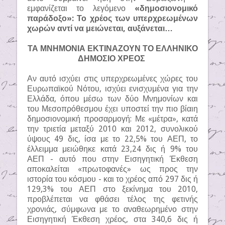
εμφανίζεται το λεγόμενο
«δημοσιονομικό
παράδοξο»: Το χρέος των υπερχρεωμένων
χωρών αντί να μειώνεται, αυξάνεται…
ΤΑ ΜΝΗΜΟΝΙΑ ΕΚΤΙΝΑΖΟΥΝ ΤΟ ΕΛΛΗΝΙΚΟ
ΔΗΜΟΣΙΟ ΧΡΕΟΣ
Αν αυτό ισχύει στις υπερχρεωμένες χώρες του
Ευρωπαϊκού Νότου, ισχύει ενισχυμένα για την
Ελλάδα, όπου μέσω των δύο Μνημονίων και
του Μεσοπρόθεσμου έχει υποστεί την πιο βίαιη
δημοσιονομική προσαρμογή: Με «μέτρα», κατά
την τριετία μεταξύ 2010 και 2012, συνολικού
ύψους 49 δις, ίσα με το 22,5% του ΑΕΠ, το
έλλειμμα μειώθηκε κατά 23,24 δις ή 9% του
ΑΕΠ - αυτό που στην Εισηγητική Έκθεση
αποκαλείται «πρωτοφανές» ως προς την
ιστορία του κόσμου - και το χρέος από 297 δις ή
129,3% του ΑΕΠ στο ξεκίνημα του 2010,
προβλέπεται να φθάσει τέλος της φετινής
χρονιάς, σύμφωνα με το αναθεωρημένο στην
Εισηγητική Έκθεση χρέος, στα 340,6 δις ή