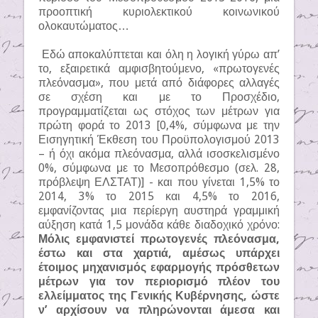
προοπτική κυριολεκτικού κοινωνικού
ολοκαυτώματος…
Εδώ αποκαλύπτεται και όλη η λογική γύρω απ’
το, εξαιρετικά αμφισβητούμενο, «πρωτογενές
πλεόνασμα», που μετά από διάφορες αλλαγές
σε σχέση και με το Προσχέδιο,
προγραμματίζεται ως στόχος των μέτρων για
πρώτη φορά το 2013 [0,4%, σύμφωνα με την
Εισηγητική Έκθεση του Προϋπολογισμού 2013
– ή όχι ακόμα πλεόνασμα, αλλά ισοσκελισμένο
0%, σύμφωνα με το Μεσοπρόθεσμο (σελ. 28,
πρόβλεψη ΕΛΣΤΑΤ)] - και που γίνεται 1,5% το
2014, 3% το 2015 και 4,5% το 2016,
εμφανίζοντας μια περίεργη αυστηρά γραμμική
αύξηση κατά 1,5 μονάδα κάθε διαδοχικό χρόνο:
Μόλις εμφανιστεί πρωτογενές πλεόνασμα,
έστω και στα χαρτιά, αμέσως υπάρχει
έτοιμος μηχανισμός εφαρμογής πρόσθετων
μέτρων για τον περιορισμό πλέον του
ελλείμματος της Γενικής Κυβέρνησης, ώστε
ν’ αρχίσουν να πληρώνονται άμεσα και