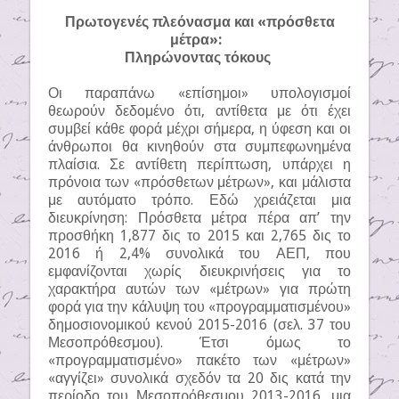
Πρωτογενές πλεόνασμα και «πρόσθετα
μέτρα»:
Πληρώνοντας τόκους
Οι παραπάνω «επίσημοι» υπολογισμοί
θεωρούν δεδομένο ότι, αντίθετα με ότι έχει
συμβεί κάθε φορά μέχρι σήμερα, η ύφεση και οι
άνθρωποι θα κινηθούν στα συμπεφωνημένα
πλαίσια. Σε αντίθετη περίπτωση, υπάρχει η
πρόνοια των «πρόσθετων μέτρων», και μάλιστα
με αυτόματο τρόπο. Εδώ χρειάζεται μια
διευκρίνηση: Πρόσθετα μέτρα πέρα απ’ την
προσθήκη 1,877 δις το 2015 και 2,765 δις το
2016 ή 2,4% συνολικά του ΑΕΠ, που
εμφανίζονται χωρίς διευκρινήσεις για το
χαρακτήρα αυτών των «μέτρων» για πρώτη
φορά για την κάλυψη του «προγραμματισμένου»
δημοσιονομικού κενού 2015-2016 (σελ. 37 του
Μεσοπρόθεσμου). Έτσι όμως το
«προγραμματισμένο» πακέτο των «μέτρων»
«αγγίζει» συνολικά σχεδόν τα 20 δις κατά την
περίοδο του Μεσοπρόθεσμου 2013-2016, μια