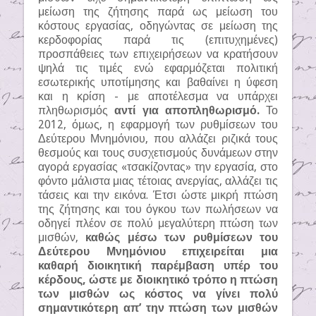
μείωση της ζήτησης παρά ως μείωση του
κόστους εργασίας, οδηγώντας σε μείωση της
κερδοφορίας παρά τις (επιτυχημένες)
προσπάθειες των επιχειρήσεων να κρατήσουν
ψηλά τις τιμές ενώ εφαρμόζεται πολιτική
εσωτερικής υποτίμησης και βαθαίνει η ύφεση
και η κρίση - με αποτέλεσμα να υπάρχει
πληθωρισμός
αντί για αποπληθωρισμό.
Το
2012, όμως, η εφαρμογή των ρυθμίσεων του
Δεύτερου Μνημόνιου, που αλλάζει ριζικά τους
θεσμούς και τους συσχετισμούς δυνάμεων στην
αγορά εργασίας «τσακίζοντας» την εργασία, στο
φόντο μάλιστα μιας τέτοιας ανεργίας, αλλάζει τις
τάσεις και την εικόνα. Έτσι ώστε μικρή πτώση
της ζήτησης και του όγκου των πωλήσεων να
οδηγεί πλέον σε πολύ μεγαλύτερη πτώση των
μισθών,
καθώς μέσω των ρυθμίσεων του
Δεύτερου Μνημόνιου επιχειρείται μια
καθαρή διοικητική παρέμβαση υπέρ του
κέρδους, ώστε με διοικητικό τρόπο η πτώση
των μισθών ως κόστος να γίνει πολύ
σημαντικότερη απ’ την πτώση των μισθών