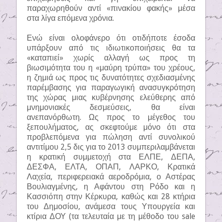
παραχωρηθούν αντί «πινακίου φακής» μέσα
στα λίγα επόμενα χρόνια.
Ενώ είναι ολοφάνερο ότι οτιδήποτε έσοδα
υπάρξουν από τις ιδιωτικοποιήσεις θα τα
«καταπιεί» χωρίς αλλαγή ως προς τη
βιωσιμότητα του η «μαύρη τρύπα» του χρέους,
η ζημιά ως προς τις δυνατότητες σχεδιασμένης
παρέμβασης για παραγωγική ανασυγκρότηση
της χώρας μιας κυβέρνησης ελεύθερης από
μνημονιακές δεσμεύσεις, θα είναι
ανεπανόρθωτη. Ως προς το μέγεθος του
ξεπουλήματος, ας σκεφτούμε μόνο ότι στα
προβλεπόμενα για πώληση αντί συνολικού
αντιτίμου 2,5 δις για το 2013 συμπεριλαμβάνεται
η κρατική συμμετοχή στα ΕΛΠΕ, ΔΕΠΑ,
ΔΕΣΦΑ, ΕΛΤΑ, ΟΠΑΠ, ΛΑΡΚΟ, Κρατικά
Λαχεία, περιφερειακά αεροδρόμια, ο Αστέρας
Βουλιαγμένης, η Αφάντου στη Ρόδο και η
Κασσιόπη στην Κέρκυρα, καθώς και 28 κτήρια
του Δημοσίου, ανάμεσα τους Υπουργεία και
κτίρια ΔΟΥ (τα τελευταία με τη μέθοδο του sale