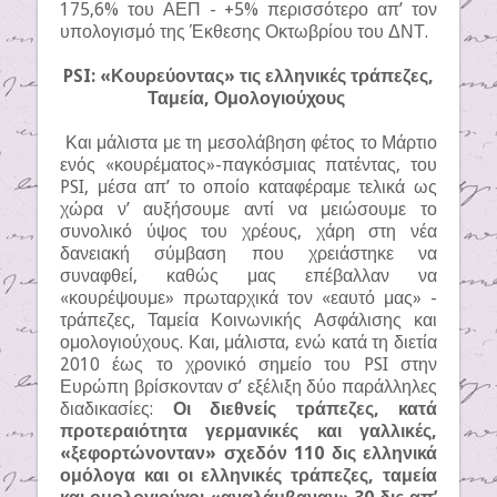
175,6% του ΑΕΠ - +5% περισσότερο απ’ τον
υπολογισμό της Έκθεσης Οκτωβρίου του ΔΝΤ.
PSI: «Κουρεύοντας» τις ελληνικές τράπεζες,
Ταμεία, Ομολογιούχους
Και μάλιστα με τη μεσολάβηση φέτος το Μάρτιο
ενός «κουρέματος»-παγκόσμιας πατέντας, του
PSI, μέσα απ’ το οποίο καταφέραμε τελικά ως
χώρα ν’ αυξήσουμε αντί να μειώσουμε το
συνολικό ύψος του χρέους, χάρη στη νέα
δανειακή σύμβαση που χρειάστηκε να
συναφθεί, καθώς μας επέβαλλαν να
«κουρέψουμε» πρωταρχικά τον «εαυτό μας» -
τράπεζες, Ταμεία Κοινωνικής Ασφάλισης και
ομολογιούχους. Και, μάλιστα, ενώ κατά τη διετία
2010 έως το χρονικό σημείο του PSI στην
Ευρώπη βρίσκονταν σ’ εξέλιξη δύο παράλληλες
διαδικασίες:
Οι διεθνείς τράπεζες, κατά
προτεραιότητα γερμανικές και γαλλικές,
«ξεφορτώνονταν» σχεδόν 110 δις ελληνικά
ομόλογα και οι ελληνικές τράπεζες, ταμεία