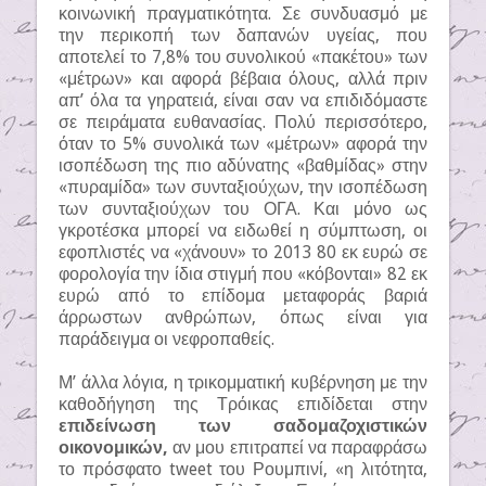
κοινωνική πραγματικότητα. Σε συνδυασμό με
την περικοπή των δαπανών υγείας, που
αποτελεί το 7,8% του συνολικού «πακέτου» των
«μέτρων» και αφορά βέβαια όλους, αλλά πριν
απ’ όλα τα γηρατειά, είναι σαν να επιδιδόμαστε
σε πειράματα ευθανασίας. Πολύ περισσότερο,
όταν το 5% συνολικά των «μέτρων» αφορά την
ισοπέδωση της πιο αδύνατης «βαθμίδας» στην
«πυραμίδα» των συνταξιούχων, την ισοπέδωση
των συνταξιούχων του ΟΓΑ. Και μόνο ως
γκροτέσκα μπορεί να ειδωθεί η σύμπτωση, οι
εφοπλιστές να «χάνουν» το 2013 80 εκ ευρώ σε
φορολογία την ίδια στιγμή που «κόβονται» 82 εκ
ευρώ από το επίδομα μεταφοράς βαριά
άρρωστων ανθρώπων, όπως είναι για
παράδειγμα οι νεφροπαθείς.
Μ’ άλλα λόγια, η τρικομματική κυβέρνηση με την
καθοδήγηση της Τρόικας επιδίδεται στην
επιδείνωση των σαδομαζοχιστικών
οικονομικών,
αν μου επιτραπεί να παραφράσω
το πρόσφατο tweet του Ρουμπινί, «η λιτότητα,