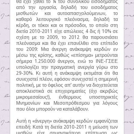
θα έχει χαθεί το ¼ του συνολικού εισοδήματος
από την εργασία, δηλαδή του εισοδήματος
μισθωτών και αυτοαπασχολούμενων, το
καθαρό λειτουργικό πλεόνασμα, δηλαδή τα
κέρδη, οι τόκοι και οι πρόσοδοι, το οποίο στη
διετία 2010-2011 είχε απώλειες 4 δις ή 10% σε
σχέση με το 2009, το 2012 θα παρουσιάσει
πλεόνασμα και θα έχει επανέλθει στο επίπεδο
του 2009: Μια άνεργη ανάκαμψη κερδών εν
μέσω της κρίσης, καθώς «επίσημα» μετρούνται
σήμερα 1.250.000 άνεργοι, ενώ το ΙΝΕ-ΓΣΕΕ
υπολογίζει την πραγματική ανεργία γύρω στο
29-30%. Κι αυτή η ανάκαμψη εκτιμάται ότι θα
συνεχιστεί πλέον, εφόσον συνεχιστεί η σημερινή
πολιτική, με το όφελος απ’ αυτήν να διοχετεύεται
αποκλειστικά σε επιχειρηματίες (όχι ακριβώς
μικρομεσαίους!), ένθερμους υποστηρικτές
Μνημονίων και Μεσοπρόθεσμου για λόγους
που όλοι μπορούν να καταλάβουν.
Αυτή η «άνεργη» ανάκαμψη κερδών εμφανίζεται
επειδή: Κατά τη διετία 2010-2011 η μείωση των
μισθών είχε σημαντικότερη επίπτωση ως