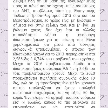
Δείξαμε ήδη ότι με βάση τις, αναθεωρημένες
προς τα πάνω και σε σχέση με τις αντίστοιχες
του ΔΝΤ, προβλέψεις τόσο της Εισηγητικής
Έκθεσης Προϋπολογισμού 2013 όσο και του
Μεσοπρόθεσμου, το χρέος είναι μη βιώσιμο –
σήμερα και στην εξέλιξη του. Και μ’ ένα μη
βιώσιμο χρέος, δεν έχει έτσι κι αλλιώς
οποιοδήποτε νόημα η εφαρμογή
ιδιωτικοποιήσεων για τη μείωση του. Είναι
χαρακτηριστικό ότι μέσα από συνεχείς
διαχρονικά υποβαθμίσεις, ο στόχος των
ιδιωτικοποιήσεων για το 2013 περιορίστηκε στα
2,586 δις ή 0,74% του προβλεπόμενου χρέους.
Μέχρι το 2016 προβλέπονται έσοδα από
ιδιωτικοποιήσεις σωρευτικά 9,5 δις ή 2,6% του
τότε προβλεπόμενου χρέους. Μέχρι το 2020
προβλέπονται πωλήσεις συνολικής αξίας 19
δις, ενώ σε μη προσδιορισμένο πλέον χρονικό
σημείο υπολογίζεται να έχουν πουληθεί
σωρευτικά επιχειρήσεις και γη αξίας 50 δις
ευρώ: Ένα εξαιρετικά αμφισβητούμενο νούμερο
έτσι κι αλλιώς, καθώς τα πιο αξιόλογα σε
επιχειρήσεις και γη επιχειρείται να