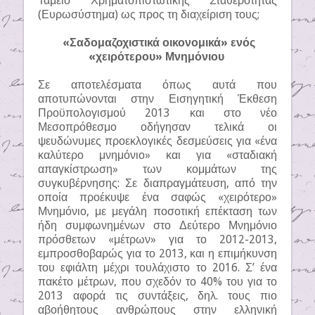
Ταμείο Χρηματοπιστωτικής Σταθερότητας
(Ευρωσύστημα) ως προς τη διαχείριση τους;
«Σαδομαζοχιστικά οικονομικά» ενός
«χειρότερου» Μνημόνιου
Σε αποτελέσματα όπως αυτά που
αποτυπώνονται στην Εισηγητική Έκθεση
Προϋπολογισμού 2013 και στο νέο
Μεσοπρόθεσμο οδήγησαν τελικά οι
ψευδώνυμες προεκλογικές δεσμεύσεις για «ένα
καλύτερο μνημόνιο» και για «σταδιακή
απαγκίστρωση» των κομμάτων της
συγκυβέρνησης: Σε διαπραγμάτευση, από την
οποία προέκυψε ένα σαφώς «χειρότερο»
Μνημόνιο, με μεγάλη ποσοτική επέκταση των
ήδη συμφωνημένων στο Δεύτερο Μνημόνιο
πρόσθετων «μέτρων» για το 2012-2013,
εμπροσθοβαρώς για το 2013, και η επιμήκυνση
του εφιάλτη μέχρι τουλάχιστο το 2016. Σ’ ένα
πακέτο μέτρων, που σχεδόν το 40% του για το
2013 αφορά τις συντάξεις, δηλ. τους πιο
αβοήθητους ανθρώπους στην ελληνική