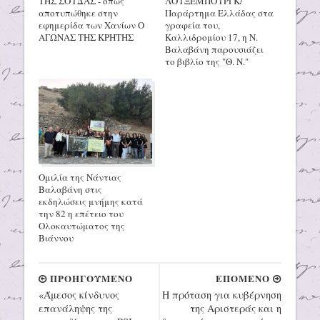
ΤΗΣ ΣΟΥΔΑΣ - όπως
ΛΟΥΞΕΜΠΟΥΡΓΚ/
αποτυπώθηκε στην
Παράρτημα Ελλάδας στα
εφημερίδα των Χανίων Ο
γραφεία του,
ΑΓΩΝΑΣ ΤΗΣ ΚΡΗΤΗΣ
Καλλιδρομίου 17, η Ν.
Βαλαβάνη παρουσιάζει
το βιβλίο της "Θ. Ν."
Ομιλία της Νάντιας
Βαλαβάνη στις
εκδηλώσεις μνήμης κατά
την 82 η επέτειο του
Ολοκαυτώματος της
Βιάννου
ΠΡΟΗΓΟΥΜΕΝΟ
ΕΠΟΜΕΝΟ
«Άμεσος κίνδυνος
Η πρόταση για κυβέρνηση
επανάληψης της
της Αριστεράς και η