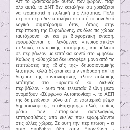
Απ’ το «χαντάκωμα» αυτών των χωρών, παρ’
όλα αυτά, το ΔΝΤ δεν καταλήγει ότι χρειάζεται
να τερματιστεί η πολιτική της λιτότητας. Πολύ
περισσότερο δεν καταλήγει σε αυτό το μοναδικά
λογικό συμπέρασμα όταν, όπως στην
περίπτωση της Ευρωζώνης, σε όλες τις χώρες
ταυτόχρονα, αν και με διαφορετική ένταση,
εφαρμόζονται οι λεγόμενες «περιοριστικές»
πολιτικές εσωτερικής υποτίμησης, και μάλιστα
σε περιβάλλον με επιτόκια κοντά στο «μηδέν»:
Καθώς η κάθε χώρα δεν υποφέρει μόνο από τις
επιπτώσεις της «δικής της» δημοσιονομικής
λιτότητας, αλλά δέχεται και την επίδραση απ’ τη
διάχυση της συντονισμένης πλέον πολιτικής
λιτότητας στο Ευρωπαϊκό και διεθνές
περιβάλλον - αυτό που τελευταία διεθνή μέσα
ονομάζουν «Σύμφωνο Αυτοκτονίας» -, το ΑΕΠ
της δε μειώνεται μόνο απ’ τα εσωτερικά μέτρα
δημοσιονομικής «πειθάρχησης» αλλά, κυρίως
μέσω των εμπορικών ανταλλαγών,
επιπροσθέτως από εκείνα που εφαρμόζονται
στις άλλες χώρες. Σε αυτή την περίπτωση – κι
αυτό συμβαίνει ήδη στην Ευρωζώνη -